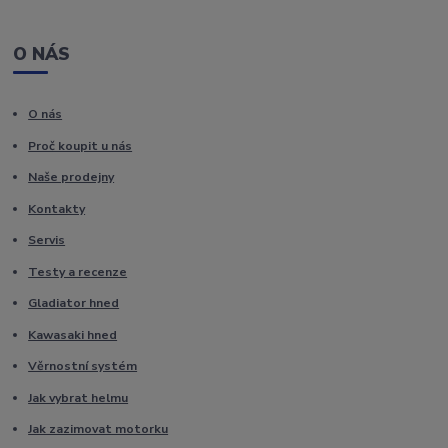
O NÁS
O nás
Proč koupit u nás
Naše prodejny
Kontakty
Servis
Testy a recenze
Gladiator hned
Kawasaki hned
Věrnostní systém
Jak vybrat helmu
Jak zazimovat motorku