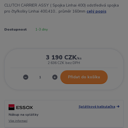
CLUTCH CARRIER ASSY ( Spojka Linhai 400) odstředivá spojka
pro čtyřkolky Linhai 400,410... průměr 160mm
celý popis
Dostupnost
1-3 dny
3 190 CZK
/
ks
2 636 CZK
bez DPH
Přidat do košíku
Splátková kalkulačka
Nákup na splátky
Více informací