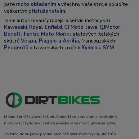
patě
moto oblečením
a všechny vaše stroje doladíte
veškerým
příslušenstvím
.
Jsme autorizovaní prodejci a servis motocyklů
Kawasaki
,
Royal Enfield
,
CFMoto
,
Jawa
,
QJMotor
,
Benelli
,
Fantic
,
Moto Morini
, stylových italských
skútrů
Vespa,
Piaggio a Aprilia,
francouzských
Peugeotů
a taiwanských značek
Kymco
a
SYM
.
Máme téměř dvacet let zkušeností se servisem a prodejem
motorek, čtyřkolek, skútrů a věškerého moto příslušenství.
Za tuto dobu jsme prodali více něž 6000 motocyklů, skútrů a