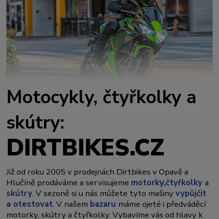
Motocykly, čtyřkolky a
skútry:
DIRTBIKES.CZ
Již od roku 2005 v prodejnách Dirtbikes v Opavě a
y,
Hlučíně prodáváme a servisujeme
motork
čtyřkolky
a
skútry
. V sezoně si u nás můžete tyto mašiny
vypůjčit
a otestovat
. V našem
bazaru
máme ojeté i předváděcí
motorky, skútry a čtyřkolky. Vybavíme vás od hlavy k