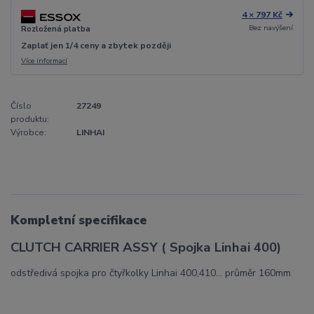
4 × 797 Kč
Bez navýšení
Rozložená platba
Zaplať jen 1/4 ceny a zbytek později
Více informací
Číslo
27249
produktu:
Výrobce:
LINHAI
Kompletní specifikace
CLUTCH CARRIER ASSY ( Spojka Linhai 400)
odstředivá spojka pro čtyřkolky Linhai 400,410... průměr 160mm