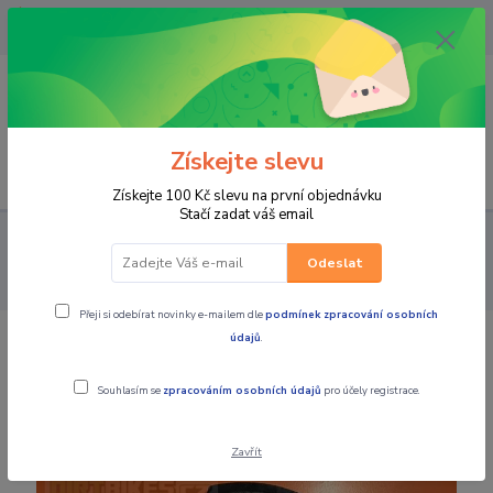
OPAVA 733537099/HLUČÍN
734541648/OLOMOUC 734593593
0
0,00 CZK
Získejte slevu
Menu
Získejte 100 Kč slevu na první objednávku
Stačí zadat váš email
PRO STROJE
NÁHRADNÍ DÍLY ČTYŘKOLKY
Náhradní díly
čtyřkolky LINHAI
Linhai 400, 420
25. CLUTCH CARRIER ASSY
Odeslat
160mm ( Spojka Linhai 400)
Přeji si odebírat novinky e-mailem dle
podmínek zpracování osobních
údajů
.
25. CLUTCH CARRIER ASSY 160mm (
Spojka Linhai 400)
Souhlasím se
zpracováním osobních údajů
pro účely registrace.
Zavřít