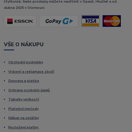
čtyřkolek. Naše prodejny můžete navštívit v Opavě, Hlučíně a od
dubna 2025 v Olomouci.
VŠE O NÁKUPU
Obchodní podmínky
Vrácení a reklamace zboží
Doprava a platba
Ochrana osobních údajů
Tabulky velikostí
Platební metody
Nákup na splátky
Rozložení platby