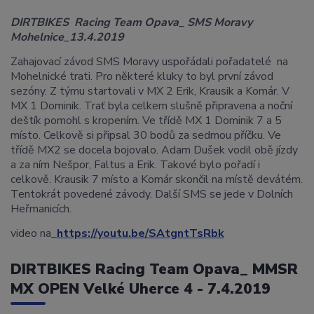
DIRTBIKES Racing Team Opava_ SMS Moravy
Mohelnice_13.4.2019
Zahajovací závod SMS Moravy uspořádali pořadatelé na
Mohelnické trati. Pro některé kluky to byl první závod
sezóny. Z týmu startovali v MX 2 Erik, Krausik a Komár. V
MX 1 Dominik. Trať byla celkem slušně připravena a noční
deštík pomohl s kropením. Ve třídě MX 1 Dominik 7 a 5
místo. Celkově si připsal 30 bodů za sedmou příčku. Ve
třídě MX2 se docela bojovalo. Adam Dušek vodil obě jízdy
a za ním Nešpor, Faltus a Erik. Takové bylo pořadí i
celkově. Krausik 7 místo a Komár skončil na místě devátém.
Tentokrát povedené závody. Další SMS se jede v Dolních
Heřmanicích.
video na_
https://youtu.be/SAtgntTsRbk
DIRTBIKES Racing Team Opava_ MMSR
MX OPEN Velké Uherce 4 - 7.4.2019