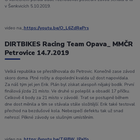
v Šenkvicích 5.10.2019.
video na_
https://youtu.be/O_L6ZdRePrs
DIRTBIKES Racing Team Opava_ MMČR
Petrovice 14.7.2019
Velká republika se přestěhovala do Petrovic. Konečně zase závod
skoro doma. Plné rošty a dopolední kvalda už dost napovídala.
Za náš tým jel jen Erik. Plán byl získat alespoň nějaký bodík. První
finálová jízda 21 místo. Ve druhé si polepšil a obsadil 17 příčku.
Celkově 4 body za 21 místo v závodě. Trať se postupně během
dne dost měnila a tím se stávala stále složitější. Erik také testoval
přechod na bezdušové kola. Nebezpečí defektu tak už snad
nehrozí. Pěkné závody se slušným umístěním.
video na_
https://youtu.be/T6I8W_lPeYo