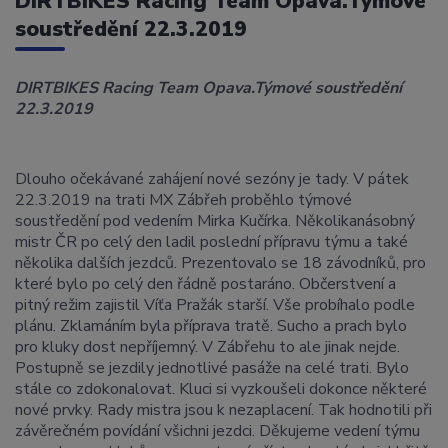
DIRTBIKES Racing Team Opava.Týmové
soustředění 22.3.2019
DIRTBIKES
Racing Team Opava.Týmové soustředění
22.3.2019
Dlouho očekávané zahájení nové sezóny je tady. V pátek
22.3.2019 na trati MX Zábřeh proběhlo týmové
soustředění pod vedením Mirka Kučírka. Několikanásobný
mistr ČR po celý den ladil poslední přípravu týmu a také
několika dalších jezdců. Prezentovalo se 18 závodníků, pro
které bylo po celý den řádně postaráno. Občerstvení a
pitný režim zajistil Víťa Pražák starší. Vše probíhalo podle
plánu. Zklamáním byla příprava tratě. Sucho a prach bylo
pro kluky dost nepříjemný. V Zábřehu to ale jinak nejde.
Postupně se jezdily jednotlivé pasáže na celé trati. Bylo
stále co zdokonalovat. Kluci si vyzkoušeli dokonce některé
nové prvky. Rady mistra jsou k nezaplacení. Tak hodnotili při
závěrečném povídání všichni jezdci. Děkujeme vedení týmu