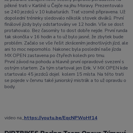
pěkné trati v Karlíně u Čejče na jihu Moravy. Prezentovalo
se 240 jezdců v 10 kubaturách. Trať vzorně připravena. Už
dopolední tréninky sledovalo několik stovek diváků. První
finálové jízdy byly odstartovány ve 12 hodin. Vše se dost
protahovalo. Bez časomíry to dost dobře nejde. První runda
tak skončila v 16 hodin a to už bylo jasné, že zbytek bude
problém. Začalo se vše řešit zkrácením jednotlivých jízd, ale
ani to moc nepomohlo. Nakonec byla poslední naše jízda
MX OPEN zastavena po čtyřech kolech pro tmu.
První závod na pohodu a hlavně první opravdové svezení s
ostrým startem. Za tým startoval jen Erik. V MX OPEN kde
startovalo 45 jezdců dojel kolem 15 místa. Na této trati
se pojede v červnu také juniorský mistrák a to už opravdu o
body.
video na_
https://youtu.be/EqcNPWoHf14