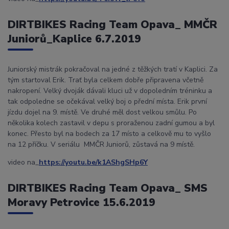
DIRTBIKES Racing Team Opava_ MMČR
Juniorů_Kaplice 6.7.2019
Juniorský mistrák pokračoval na jedné z těžkých tratí v Kaplici. Za
tým startoval Erik. Trať byla celkem dobře připravena včetně
nakropení. Velký dvoják dávali kluci už v dopoledním tréninku a
tak odpoledne se očekával velký boj o přední místa. Erik první
jízdu dojel na 9. místě. Ve druhé měl dost velkou smůlu. Po
několika kolech zastavil v depu s proraženou zadní gumou a byl
konec. Přesto byl na bodech za 17 místo a celkově mu to vyšlo
na 12 příčku. V seriálu MMČR Juniorů, zůstavá na 9 místě.
video na_
https://youtu.be/k1AShgSHp6Y
DIRTBIKES Racing Team Opava_ SMS
Moravy Petrovice 15.6.2019