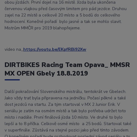
obou jízdách. První dojel na 16 místě. Jízda byla ukončena
červenou vlajkou před časovým limitem pro pád jezdce. Druhou
zajel na 22 místě a celkově 20 místo a 5 bodů do celkového
hodnocení. Konečné pořadí bylo jasné a tak se mohlo slavit.
Mistrům MMČR pro 2019 blahopřejeme.
video na_
https://youtu.be/EKpfRBi92Xw
DIRTBIKES Racing Team Opava_ MMSR
MX OPEN Gbely 18.8.2019
Další pokračování Slovenského mistrálu, tentokrát ve Gbelech.
Jako vždy trať byla připravena na jedničku. Počasí pěkné a také
dost jezdců na startu. Za tým startoval v MX 2 Junior Erik. V
seriálu je zatím na osmém místě a tak bylo potřeba udržet toto
místo i nadále. První finálová jízda 10 místo. Ve druhé to bylo
lepší a to 8 příčka. Celkově osmé místo a 25 bodů. Startoval také
v superfinále. Zůstává na stejné pozici jako před tímto závodem.
O konečném pořadí bude rozhodovat poslední závod seriálu a to