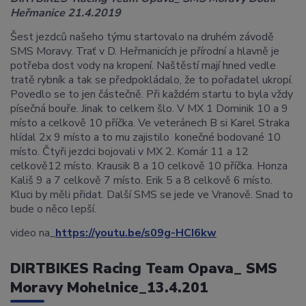
Heřmanice 21.4.2019
Šest jezdců našeho týmu startovalo na druhém závodě
SMS Moravy. Trať v D. Heřmanicích je přírodní a hlavně je
potřeba dost vody na kropení. Naštěstí mají hned vedle
tratě rybník a tak se předpokládalo, že to pořadatel ukropí.
Povedlo se to jen částečně. Při každém startu to byla vždy
písečná bouře. Jinak to celkem šlo. V MX 1 Dominik 10 a 9
místo a celkově 10 příčka. Ve veteránech B si Karel Straka
hlídal 2x 9 místo a to mu zajistilo konečné bodované 10
místo. Čtyři jezdci bojovali v MX 2. Komár 11 a 12
celkově12 místo. Krausik 8 a 10 celkově 10 příčka. Honza
Kališ 9 a 7 celkově 7 místo. Erik 5 a 8 celkově 6 místo.
Kluci by měli přidat. Další SMS se jede ve Vranově. Snad to
bude o něco lepší.
video na_
https://youtu.be/s09g-HCI6kw
DIRTBIKES Racing Team Opava_ SMS
Moravy Mohelnice_13.4.201