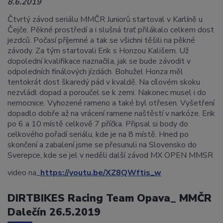
8.6.2019
Čtvrtý závod seriálu MMČR Juniorů startoval v Karlíně u
Čejče. Pěkné prostředí a i slušná trať přilákalo celkem dost
jezdců. Počasí příjemné a tak se všichni těšili na pěkné
závody. Za tým startovali Erik s Honzou Kališem. Už
dopolední kvalifikace naznačila, jak se bude závodit v
odpoledních finálových jízdách. Bohužel Honza měl
tentokrát dost škaredý pád v kvaldě. Na cílovém skoku
nezvládl dopad a poroučel se k zemi. Nakonec musel i do
nemocnice. Vyhozené rameno a také byl otřesen. Vyšetření
dopadlo dobře až na vrácení ramene naštěstí v narkóze. Erik
po 6 a 10 místě celkově 7 příčka. Připsal si body do
celkového pořadí seriálu, kde je na 8 místě. Hned po
skončení a zabalení jsme se přesunuli na Slovensko do
Sverepce, kde se jel v neděli další závod MX OPEN MMSR
video na_
https://youtu.be/XZ8QWftis_w
DIRTBIKES Racing Team Opava_ MMČR
Dalečín 26.5.2019