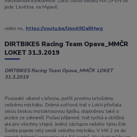
mezinárodní konkurence. Další závod seriálu MX OPEN se
jede 1.května na Myjavě.
video na_
https://youtu.be/UpnA9DaRHwg
DIRTBIKES Racing Team Opava_MMČR
LOKET 31.3.2019
DIRTBIKES
Racing Team Opava_MMČR LOKET
31.3.2019
Poslední víkend v březnu, patřil prvnímu letošnímu
velkému mistráku. Známá světová trať v Lokti přivítala
celou českou motokrosovou špičku, doplněnou také o
jezdce ze zahraničí. Počasí příjemné, trať rychlá a obtížná,
ale pro všechny stejná. Jediný zástupce našeho týmu Erik
Švidra pojede celý seriál velkého mistráku. V MX 2 se do