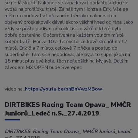
se nedá skočit. Nakonec se zaparkovat podařilo a kluci se
vydali na prohlídku tratě. Za náš tým Honza a Erik. Vše se
mělo rozhodovat až při ranním tréninku. nakonec ten
obávaný proskakovák dávali skoro všichni hned od rána. Jako
vždy se přišlo podívat několik tisíc diváků o které bylo
dobře postaráno. Občerstvení na každém volném místě
kolem tratě. Honza 10 a 13 místo, celkově skončil na 12
místě. Erik 8 a 7 místo, celkově 7 příčka a postup do
superfinále. Tam sice nebodoval, ale byla to super jízda na
15 minut plus dvě kola, těch nejlepších na Myjavě. Dalším
závodem MX OPEN bude Sverepec.
video na_
https://youtu.be/bhBnVwzMBow
DIRTBIKES Racing Team Opava_ MMČR
Juniorů_Ledeč n.S._27.4.2019
DIRTBIKES Racing Team Opava_ MMČR Juniorů_Ledeč