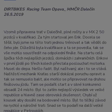
DIRTBIKES Racing Team Opava_ MMČR Dalečín
26.5.2019
Vzorně připravena trať v Dalečíně, plné rošty a v MX 2 50
jezdců v kvalifikaci. Za tým startoval jen Erik. Docela se
těšil, byli jsme na této trati jednou trénovat a tak věděl do
čeho jde. Důležitá byla kvalifikace a ta se povedla, tak se
vše mohlo soustředit na odpolední finále. Na startu celá
špička těch nejlepších jezdců, domácích i zahraničních. Erikovi
v první jízdě po třech kolech přestala poslouchat motorka.
Musel do depa. Nešlo řadit. Byl naštvaný, ale i to se stává.
Naštěstí mechanik Kraťas starší dokázal poruchu opravit a
tak se nemuselo balit, ale mohlo se připravovat na druhou
finálovou jízdu. Tam se podařil start a v silné konkurenci
obsadil 24 místo. Byl to zatím nejlepší výsledek ve velké
republice a hlavně zase obrovská zkušenost. Chybí už
kousek aby dosáhl na bodované místo. Byl to těžký závod
na rychlé a náročné trati. Snad se to podaří na další velké
republice v Petrovicích.