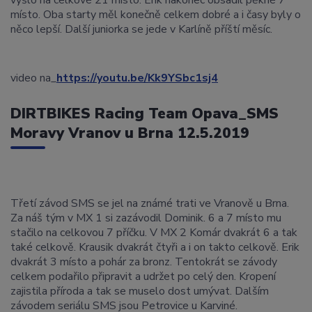
vyšlo na celkové 21 místo. Erik nakonec obsadil pěkné 7
místo. Oba starty měl konečně celkem dobré a i časy byly o
něco lepší. Další juniorka se jede v Karlíně příští měsíc.
video na_
https://youtu.be/Kk9YSbc1sj4
DIRTBIKES Racing Team Opava_SMS
Moravy Vranov u Brna 12.5.2019
Třetí závod SMS se jel na známé trati ve Vranově u Brna.
Za náš tým v MX 1 si zazávodil Dominik. 6 a 7 místo mu
stačilo na celkovou 7 příčku. V MX 2 Komár dvakrát 6 a tak
také celkově. Krausik dvakrát čtyři a i on takto celkově. Erik
dvakrát 3 místo a pohár za bronz. Tentokrát se závody
celkem podařilo připravit a udržet po celý den. Kropení
zajistila příroda a tak se muselo dost umývat. Dalším
závodem seriálu SMS jsou Petrovice u Karviné.