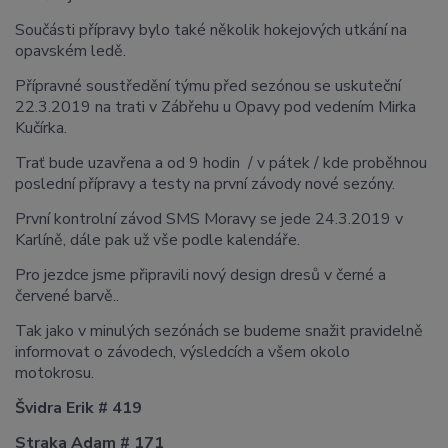
Součásti přípravy bylo také několik hokejových utkání na
opavském ledě.
Přípravné soustředění týmu před sezónou se uskuteční
22.3.2019 na trati v Zábřehu u Opavy pod vedením Mirka
Kučírka.
Trať bude uzavřena a od 9 hodin / v pátek / kde proběhnou
poslední přípravy a testy na první závody nové sezóny.
První kontrolní závod SMS Moravy se jede 24.3.2019 v
Karlíně, dále pak už vše podle kalendáře.
Pro jezdce jsme připravili nový design dresů v černé a
červené barvě..
Tak jako v minulých sezónách se budeme snažit pravidelně
informovat o závodech, výsledcích a všem okolo
motokrosu.
Švidra Erik # 419
Straka Adam # 171