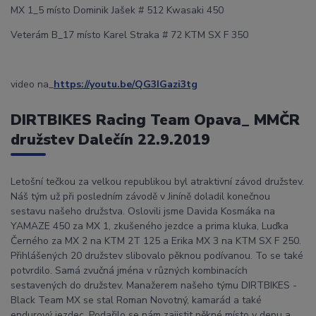
MX 1_5 místo Dominik Jašek # 512 Kwasaki 450
Veterám B_17 místo Karel Straka # 72 KTM SX F 350
video na_
https://youtu.be/QG3IGazi3tg
DIRTBIKES Racing Team Opava_ MMČR
družstev Dalečín 22.9.2019
Letošní tečkou za velkou republikou byl atraktivní závod družstev.
Náš tým už při posledním závodě v Jiníně doladil konečnou
sestavu našeho družstva. Oslovili jsme Davida Kosmáka na
YAMAZE 450 za MX 1, zkušeného jezdce a prima kluka, Luďka
Černého za MX 2 na KTM 2T 125 a Erika MX 3 na KTM SX F 250.
Přihlášených 20 družstev slibovalo pěknou podívanou. To se také
potvrdilo. Samá zvučná jména v různých kombinacích
sestavených do družstev. Manažerem našeho týmu DIRTBIKES -
Black Team MX se stal Roman Novotný, kamarád a také
endurový jezdec. Podařilo se nám zajistit pěkné místo v depu a