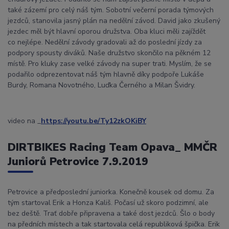
také zázemí pro celý náš tým. Sobotní večerní porada týmových
jezdců, stanovila jasný plán na nedělní závod. David jako zkušený
jezdec měl být hlavní oporou družstva. Oba kluci měli zajíždět
co nejlépe. Nedělní závody gradovali až do poslední jízdy za
podpory spousty diváků. Naše družstvo skončilo na pěkném 12
místě. Pro kluky zase velké závody na super trati. Myslím, že se
podařilo odprezentovat náš tým hlavně díky podpoře Lukáše
Burdy, Romana Novotného, Luďka Černého a Milan Švidry.
video na _
https://youtu.be/Ty12zkOKiBY
DIRTBIKES Racing Team Opava_ MMČR
Juniorů Petrovice 7.9.2019
Petrovice a předposlední juniorka. Konečně kousek od domu. Za
tým startoval Erik a Honza Kališ. Počasí už skoro podzimní, ale
bez deště. Trať dobře připravena a také dost jezdců. Šlo o body
na předních místech a tak startovala celá republiková špička. Erik