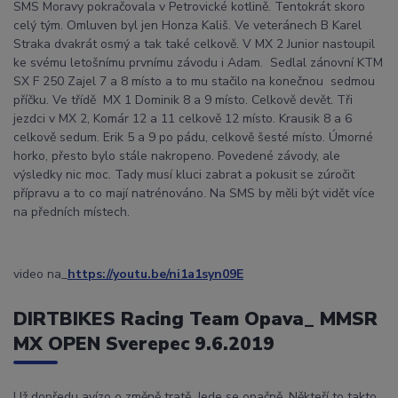
SMS Moravy pokračovala v Petrovické kotlině. Tentokrát skoro
celý tým. Omluven byl jen Honza Kališ. Ve veteránech B Karel
Straka dvakrát osmý a tak také celkově. V MX 2 Junior nastoupil
ke svému letošnímu prvnímu závodu i Adam. Sedlal zánovní KTM
SX F 250 Zajel 7 a 8 místo a to mu stačilo na konečnou sedmou
příčku. Ve třídě MX 1 Dominik 8 a 9 místo. Celkově devět. Tři
jezdci v MX 2, Komár 12 a 11 celkově 12 místo. Krausik 8 a 6
celkově sedum. Erik 5 a 9 po pádu, celkově šesté místo. Úmorné
horko, přesto bylo stále nakropeno. Povedené závody, ale
výsledky nic moc. Tady musí kluci zabrat a pokusit se zúročit
přípravu a to co mají natrénováno. Na SMS by měli být vidět více
na předních místech.
video na_
https://youtu.be/ni1a1syn09E
DIRTBIKES Racing Team Opava_ MMSR
MX OPEN Sverepec 9.6.2019
Už dopředu avízo o změně tratě. Jede se opačně. Někteří to takto