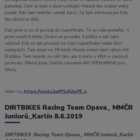
pamatují. Celé to bylo o dost rychlejší. Hlavně ten známý velký
padák. Kdo tam nedržel, neměl šanci. Za tým startoval jen Erik.
Na závod se těšil.
Dali jsme si za cíl postup do superfinále. To se nám podařilo. V
první rundě 8 místo. Druhá se povedla. 4 příčka a tak také
celkově. Erik se tak postavil na start superfinále vedle těch
nejlepších. Tam dojel na 28 místě. Musím zmínit také výkon Víti
Pražáka. Tem nejede za náš tým, ale 4 místo v MX4 si zaslouží
pochvalu. Pěkná jízda. Dalším závodem MX OPEN MMSR jsou
Gbely.
video na_
https://youtu.be/fYLy52wYE_s
DIRTBIKES Racing Team Opava_ MMČR
Juniorů_Karlín 8.6.2019
DIRTBIKES Racing Team Opava_ MMČR Juniorů_Karlín