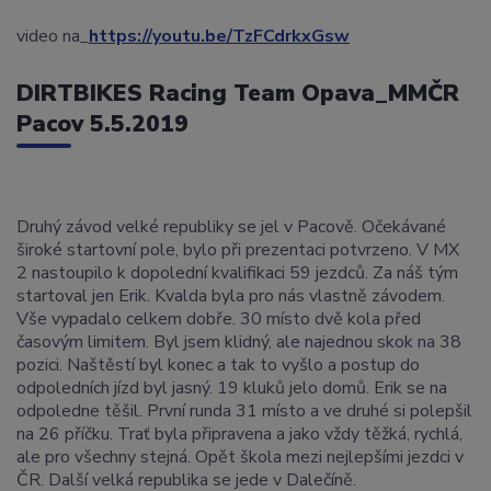
video na_
https://youtu.be/
TzFCdrkxGsw
DIRTBIKES Racing Team Opava_MMČR
Pacov 5.5.2019
Druhý závod velké republiky se jel v Pacově. Očekávané
široké startovní pole, bylo při prezentaci potvrzeno. V MX
2 nastoupilo k dopolední kvalifikaci 59 jezdců. Za náš tým
startoval jen Erik. Kvalda byla pro nás vlastně závodem.
Vše vypadalo celkem dobře. 30 místo dvě kola před
časovým limitem. Byl jsem klidný, ale najednou skok na 38
pozici. Naštěstí byl konec a tak to vyšlo a postup do
odpoledních jízd byl jasný. 19 kluků jelo domů. Erik se na
odpoledne těšil. První runda 31 místo a ve druhé si polepšil
na 26 příčku. Trať byla připravena a jako vždy těžká, rychlá,
ale pro všechny stejná. Opět škola mezi nejlepšími jezdci v
ČR. Další velká republika se jede v Dalečíně.