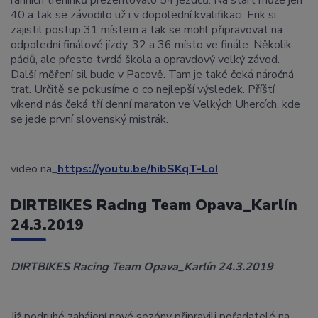
ranních tréninků prezentovalo 54 jezdců. Na start může jen
40 a tak se závodilo už i v dopolední kvalifikaci. Erik si
zajistil postup 31 místem a tak se mohl připravovat na
odpolední finálové jízdy. 32 a 36 místo ve finále. Několik
pádů, ale přesto tvrdá škola a opravdový velký závod.
Další měření sil bude v Pacově. Tam je také čeká náročná
trať. Určitě se pokusíme o co nejlepší výsledek. Příští
víkend nás čeká tří denní maraton ve Velkých Uhercích, kde
se jede první slovenský mistrák.
video na_
https://youtu.be/hibSKqT-LoI
DIRTBIKES Racing Team Opava_Karlín
24.3.2019
DIRTBIKES
Racing Team Opava_Karlín 24.3.2019
Již podruhé zahájení nové sezóny připravili pořadatelé na