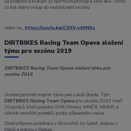
za podporu a klukům za sportovní přístup k celé akci. Určitě
to byl dobrý vstup do nadcházející sezóny.
video na_
https://youtu.be/C0XV-y49NXs
DIRTBIKES Racing Team Opava složení
týmu pro sezónu 2019
DIRTBIKES Racing Team Opava složení týmu pro
sezónu 2019
Složení potvrdil majitel týmu pan Lukáš Burda. Tým
DIRTBIKES Racing Team Opava
pro sezónu 2019 tvoří
10 jezdců, kteří pojedou SMS Moravy, MMČR, MMSR, a
několik menších podniků, podle případného volna.
Zimní příprava probíhala v tělocvičně 2x týdně. Jednou v
Melči a jednou v Raduni.