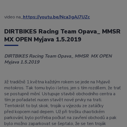
video na_
https://youtu.be/Nca3gAJ7UZc
DIRTBIKES Racing Team Opava_ MMSR
MX OPEN Myjava 1.5.2019
DIRTBIKES
Racing Team Opava_ MMSR MX OPEN
Myjava 1.5.2019
Již tradičně 1.května každým rokem se jede na Myjavě
motokros. Tak tomu bylo i letos, jen s tím rozdílem, že trať
se postupně mění. Ustupuje stavbě obchodního centra a
tím je pořadatel nucen stavět nové prvky na trati.
Tentokrát to byl skok, troják u výjezdu ze zatáčky
před kopcem nad depem. Už při trošku chaotickém
parkování, bylo potřeba počkat na zavření obchodů a pak
bylo možno zaparkovat se šeptalo, že se ten troják