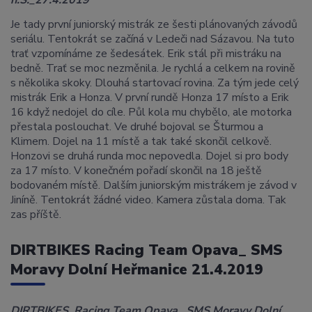
n.S._27.4.2019
Je tady první juniorský mistrák ze šesti plánovaných závodů
seriálu. Tentokrát se začíná v Ledeči nad Sázavou. Na tuto
trať vzpomínáme ze šedesátek. Erik stál při mistráku na
bedně. Trať se moc nezměnila. Je rychlá a celkem na rovině
s několika skoky. Dlouhá startovací rovina. Za tým jede celý
mistrák Erik a Honza. V první rundě Honza 17 místo a Erik
16 když nedojel do cíle. Půl kola mu chybělo, ale motorka
přestala poslouchat. Ve druhé bojoval se Šturmou a
Klimem. Dojel na 11 místě a tak také skončil celkově.
Honzovi se druhá runda moc nepovedla. Dojel si pro body
za 17 místo. V konečném pořadí skončil na 18 ještě
bodovaném místě. Dalším juniorským mistrákem je závod v
Jiníně. Tentokrát žádné video. Kamera zůstala doma. Tak
zas příště.
DIRTBIKES Racing Team Opava_ SMS
Moravy Dolní Heřmanice 21.4.2019
DIRTBIKES Racing Team Opava_ SMS Moravy Dolní