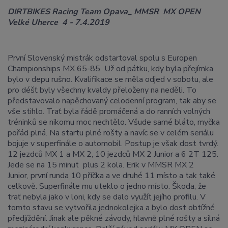
DIRTBIKES
Racing Team Opava_ MMSR MX OPEN
Velké Uherce 4 - 7.4.2019
První Slovenský mistrák odstartoval spolu s Europen
Championships MX 65-85 Už od pátku, kdy byla přejímka
bylo v depu rušno. Kvalifikace se měla odjed v sobotu, ale
pro déšť byly všechny kvaldy přeloženy na neděli. To
představovalo napěchovaný celodenní program, tak aby se
vše stihlo. Trať byla řádě promáčená a do ranních volných
tréninků se nikomu moc nechtělo. Všude samé bláto, myčka
pořád plná. Na startu plné rošty a navíc se v celém seriálu
bojuje v superfinále o automobil. Postup je však dost tvrdý.
12 jezdců MX 1 a MX 2, 10 jezdců MX 2 Junior a 6 2T 125.
Jede se na 15 minut plus 2 kola. Erik v MMSR MX 2
Junior, první runda 10 příčka a ve druhé 11 místo a tak také
celkově. Superfinále mu uteklo o jedno místo. Škoda, že
trať nebyla jako v loni, kdy se dalo využít jejího profilu. V
tomto stavu se vytvořila jednokolejka a bylo dost obtížné
předjíždění. Jinak ale pěkné závody, hlavně plné rošty a silná