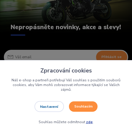
Nepropásněte novinky, akce a slevy!
Přihlásit se
Zpracování cookies
Souhlasím se
zpracováním osobních údajů
za účelem rozesílky
Náš e-shop a partneři potřebují Váš souhlas s použitím souborů
newsletteru.
cookies, aby Vám mohli zobrazovat informace týkající se Vašich
zájmů.
Souhlasím
Nastavení
Souhlas můžete odmítnout
zde
.
Navštivte naše specializované prodejny