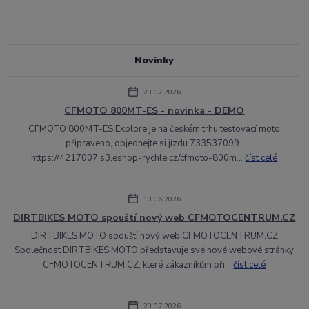
Novinky
23.07.2026
CFMOTO 800MT-ES - novinka - DEMO
CFMOTO 800MT-ES Explore je na českém trhu testovací moto
připraveno, objednejte si jízdu 733537099
https://4217007.s3.eshop-rychle.cz/cfmoto-800m...
číst celé
13.06.2026
DIRTBIKES MOTO spouští nový web CFMOTOCENTRUM.CZ
DIRTBIKES MOTO spouští nový web CFMOTOCENTRUM.CZ
Společnost DIRTBIKES MOTO představuje své nové webové stránky
CFMOTOCENTRUM.CZ, které zákazníkům při...
číst celé
23.07.2026