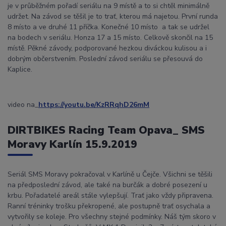
je v průběžném pořadí seriálu na 9 místě a to si chtěl minimálně
udržet. Na závod se těšil je to trať, kterou má najetou. První runda
8 místo a ve druhé 11 příčka. Konečné 10 místo a tak se udržel
na bodech v seriálu. Honza 17 a 15 místo. Celkově skončil na 15
místě. Pěkné závody, podporované hezkou diváckou kulisou a i
dobrým občerstvením. Poslední závod seriálu se přesouvá do
Kaplice.
video na_
https://youtu.be/KzRRqhD26mM
DIRTBIKES Racing Team Opava_ SMS
Moravy Karlín 15.9.2019
Seriál SMS Moravy pokračoval v Karlíně u Čejče. Všichni se těšili
na předposlední závod, ale také na burčák a dobré posezení u
krbu. Pořadatelé areál stále vylepšují. Trať jako vždy připravena.
Ranní tréninky trošku překropené, ale postupně trať osychala a
vytvořily se koleje. Pro všechny stejné podmínky. Náš tým skoro v