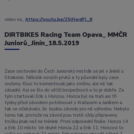
video na_
https://youtu.be/25ifjwdFl_8
DIRTBIKES Racing Team Opava_ MMČR
Juniorů_Jinín_18.5.2019
Zase cestování do Čech. Juniorský mistrák se jel v Jiníně u
Strakonic. Několik nových prvků a ty původní byly zase
zrušeny. Kluci to komentovali jako změnu, ale né tak
zásadní. Asi se šlo do větší bezpečnosti a to je dobře. Za
tým startovali Erik s Honzou. Honza byl na trati asi tři
týdny před závodem potrénovat s Kraťasem a Janíkem a
tak se očekávalo, že budou závody pro ně výhodou. Nebylo
tomu tak, protože na závod jsou tratě vždy připraveny
trošku jinak než na trénink. První odpolední finále. Honza 14
a Erik 10 místo. Ve druhé Honza 22 a Erik 11. Honzovi to