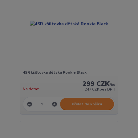
4SR kšiltovka dětská Rookie Black
299 CZK
/
ks
Na dotaz
247 CZK
bez DPH
Přidat do košíku