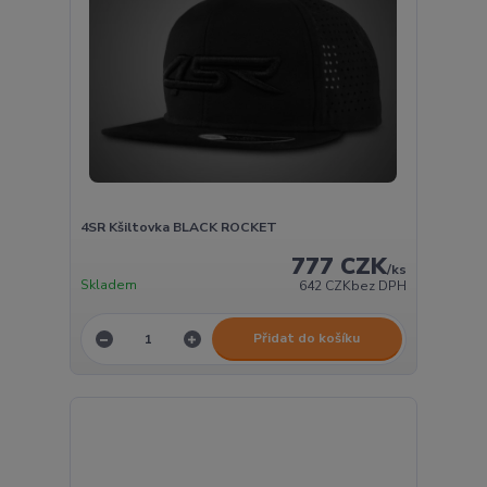
4SR Kšiltovka BLACK ROCKET
777 CZK
/
ks
Skladem
642 CZK
bez DPH
Přidat do košíku