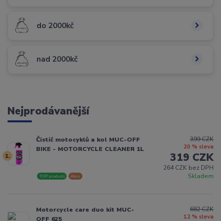
do 2000kč
nad 2000kč
Nejprodávanější
399 CZK
Čistič motocyklů a kol MUC-OFF
20 % sleva
BIKE - MOTORCYCLE CLEANER 1L
319 CZK
1.
264 CZK bez DPH
Skladem
TOP produkt
Akce
682 CZK
Motorcycle care duo kit MUC-
12 % sleva
OFF 625