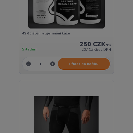
4SR čištění a zjemnění kůže
250 CZK
/
ks
Skladem
207 CZK
bez DPH
Přidat do košíku