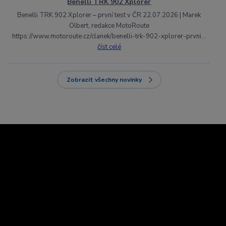
Benelli TRK 902 Xplorer
Benelli TRK 902 Xplorer – první test v ČR 22.07.2026 | Marek
Olbert, redakce MotoRoute
https://www.motoroute.cz/clanek/benelli-trk-902-xplorer-prvni...
číst celé
Zobrazit všechny novinky