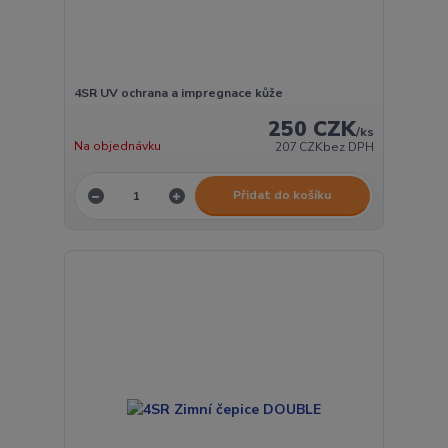
4SR UV ochrana a impregnace kůže
250 CZK
/
ks
Na objednávku
207 CZK
bez DPH
Přidat do košíku