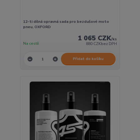
12-ti dílná opravná sada pro bezdušové moto
pneu, OXFORD
1 065 CZK
/
ks
Na cestě
880 CZK
bez DPH
Přidat do košíku