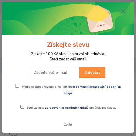
OPAVA 733537099/HLUČÍN
734541648/OLOMOUC 734593593
0
0,00 CZK
Získejte slevu
Menu
Získejte 100 Kč slevu na první objednávku
Stačí zadat váš email
TIP NA DÁREK
Odeslat
TIP NA DÁREK
Přeji si odebírat novinky e-mailem dle
podmínek zpracování osobních
údajů
.
Souhlasím se
zpracováním osobních údajů
pro účely registrace.
do 500kč
Zavřít
do 1000kč