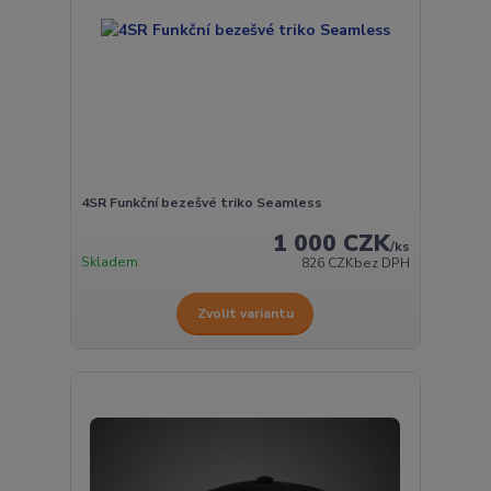
4SR Funkční bezešvé triko Seamless
1 000 CZK
/
ks
Skladem
826 CZK
bez DPH
Zvolit variantu