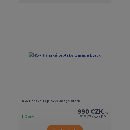
4SR Pánské tepláky Garage black
990 CZK
/
ks
1-3 dny
818 CZK
bez DPH