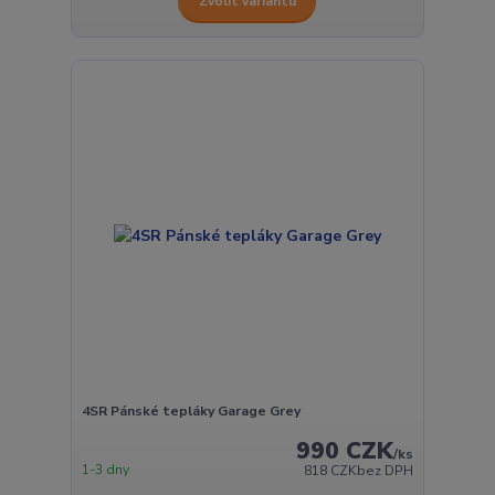
Zvolit variantu
4SR Pánské tepláky Garage Grey
990 CZK
/
ks
1-3 dny
818 CZK
bez DPH