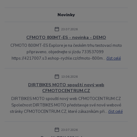
Novinky
23.07.2026
CFMOTO 800MT-ES - novinka - DEMO
CFMOTO 800MT-ES Explore je na českém trhu testovací moto
připraveno, objednejte si jízdu 733537099
https://4217007.s3.eshop-rychle.cz/cfmoto-800m...
číst celé
13.06.2026
DIRTBIKES MOTO spouští nový web
CFMOTOCENTRUM.CZ
DIRTBIKES MOTO spouští nový web CFMOTOCENTRUM.CZ
Společnost DIRTBIKES MOTO představuje své nové webové
stránky CFMOTOCENTRUM.CZ, které zákazníkům při...
číst celé
23.07.2026