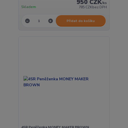
950 CZK
/
ks
Skladem
785 CZK
bez DPH
Přidat do košíku
4SR Peněženka MONEY MAKER BROWN