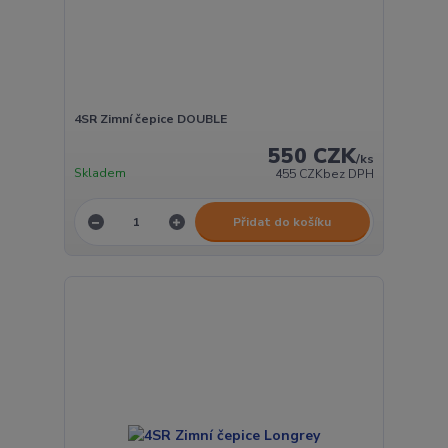
4SR Zimní čepice DOUBLE
550 CZK
/
ks
Skladem
455 CZK
bez DPH
Přidat do košíku