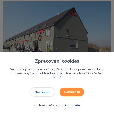
Zpracování cookies
Dirtbikes Olomouc
Náš e-shop a partneři potřebují Váš souhlas s použitím souborů
cookies, aby Vám mohli zobrazovat informace týkající se Vašich
Holice 907, 77900 Olomouc
zájmů.
Pondělí - Pátek: 8:30 - 17:00
Souhlasím
Nastavení
Souhlas můžete odmítnout
zde
.