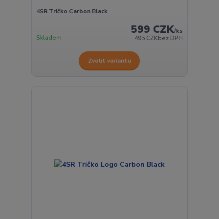
4SR Tričko Carbon Black
599 CZK
/
ks
Skladem
495 CZK
bez DPH
Zvolit variantu