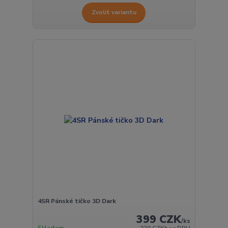
Zvolit variantu
4SR Pánské tičko 3D Dark
399 CZK
/
ks