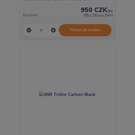
950 CZK
/
ks
Skladem
785 CZK
bez DPH
Přidat do košíku