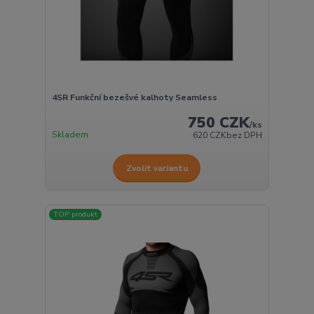
4SR Funkční bezešvé kalhoty Seamless
750 CZK
/
ks
Skladem
620 CZK
bez DPH
Zvolit variantu
TOP produkt