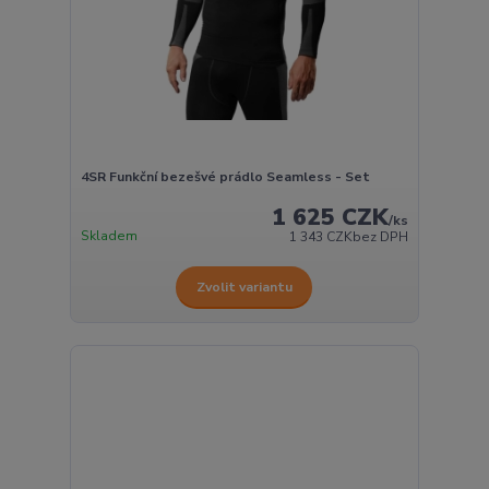
4SR Funkční bezešvé prádlo Seamless - Set
1 625 CZK
/
ks
Skladem
1 343 CZK
bez DPH
Zvolit variantu