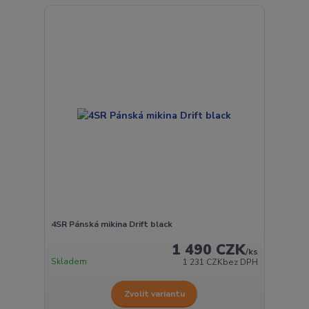
4SR Pánská mikina Drift black
1 490 CZK
/
ks
Skladem
1 231 CZK
bez DPH
Zvolit variantu