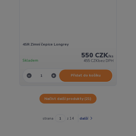
4SR Zimní čepice Longrey
550 CZK
/
ks
Skladem
455 CZK
bez DPH
Přidat do košíku
Načíst další produkty (21)
strana
z 14
další