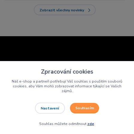
Zobrazit všechny novinky
Zpracování cookies
Náš e-shop a partneři potřebují Váš souhlas s použitím souborů
cookies, aby Vám mohli zobrazovat informace týkající se Vašich
zájmů.
Souhlasím
Nastavení
Nepropásněte novinky, akce a slevy!
Souhlas můžete odmítnout
zde
.