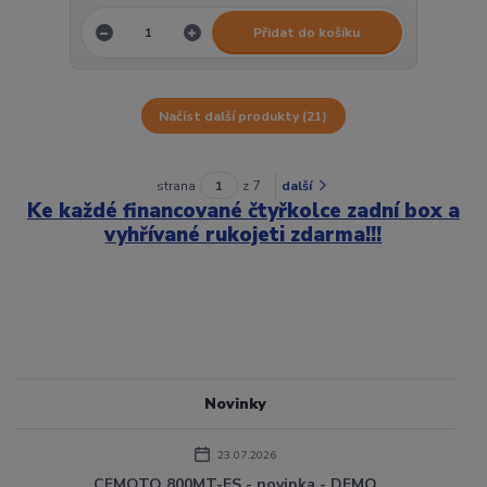
Přidat do košíku
Načíst další produkty (21)
strana
z 7
další
Ke každé financované čtyřkolce zadní box a
vyhřívané rukojeti zdarma!!!
Novinky
23.07.2026
CFMOTO 800MT-ES - novinka - DEMO