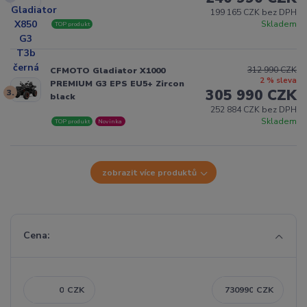
199 165 CZK bez DPH
Skladem
TOP produkt
312 990 CZK
CFMOTO Gladiator X1000
2 % sleva
PREMIUM G3 EPS EU5+ Zircon
305 990 CZK
3.
black
252 884 CZK bez DPH
Skladem
TOP produkt
Novinka
zobrazit více produktů
Cena:
CZK
CZK