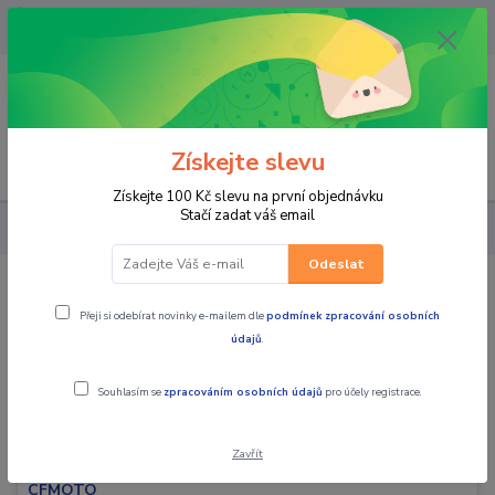
OPAVA 733537099/HLUČÍN
734541648/OLOMOUC 734593593
0
0,00 CZK
Získejte slevu
Menu
Získejte 100 Kč slevu na první objednávku
Stačí zadat váš email
ČTYŘKOLKY (ATV) UTV
Odeslat
ČTYŘKOLKY (ATV) UTV
Přeji si odebírat novinky e-mailem dle
podmínek zpracování osobních
údajů
.
Souhlasím se
zpracováním osobních údajů
pro účely registrace.
Zavřít
čtyřkolky CFMOTO