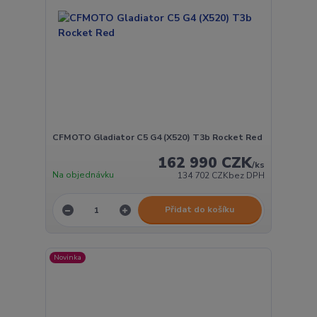
CFMOTO Gladiator C5 G4 (X520) T3b Rocket Red
162 990 CZK
/
ks
Na objednávku
134 702 CZK
bez DPH
Přidat do košíku
Novinka