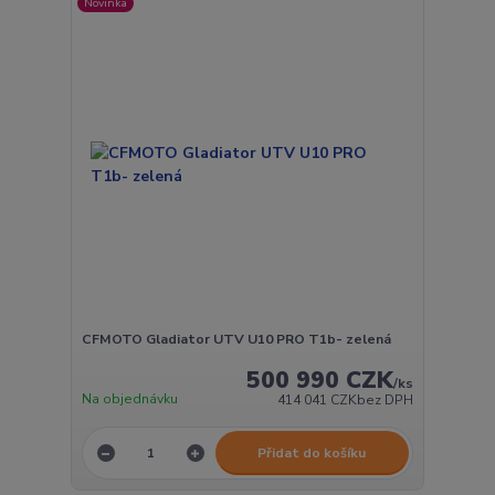
Novinka
CFMOTO Gladiator UTV U10 PRO T1b- zelená
500 990 CZK
/
ks
Na objednávku
414 041 CZK
bez DPH
Přidat do košíku