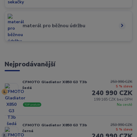
materál pro běžnou údržbu
Nejprodávanější
253 990 CZK
CFMOTO Gladiator X850 G3 T3b
5 % sleva
šedá
240 990 CZK
1.
199 165 CZK bez DPH
Na cestě
TOP produkt
253 990 CZK
CFMOTO Gladiator X850 G3 T3b
5 % sleva
černá
240 990 CZK
2.