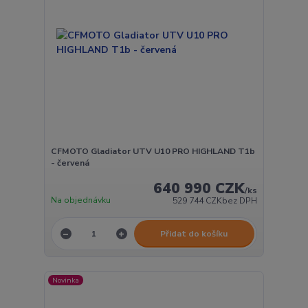
CFMOTO Gladiator UTV U10 PRO HIGHLAND T1b
- červená
640 990 CZK
/
ks
Na objednávku
529 744 CZK
bez DPH
Přidat do košíku
Novinka