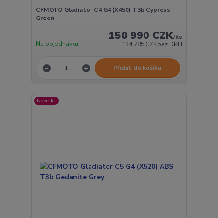
CFMOTO Gladiator C4 G4 (X450) T3b Cypress
Green
150 990 CZK
/
ks
Na objednávku
124 785 CZK
bez DPH
Přidat do košíku
Novinka