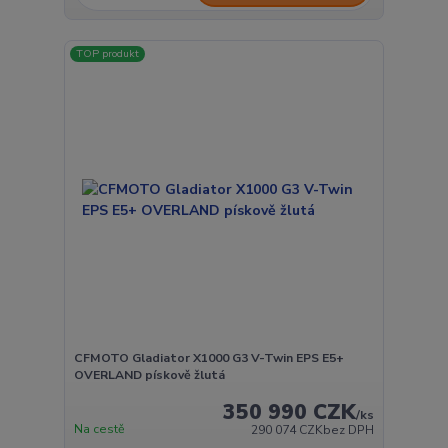
TOP produkt
CFMOTO Gladiator X1000 G3 V-Twin EPS E5+
OVERLAND pískově žlutá
350 990 CZK
/
ks
Na cestě
290 074 CZK
bez DPH