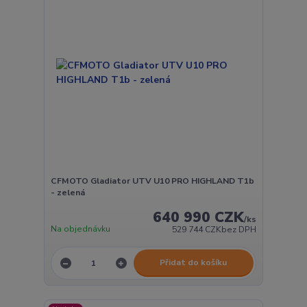
CFMOTO Gladiator UTV U10 PRO HIGHLAND T1b
- zelená
640 990 CZK
/
ks
Na objednávku
529 744 CZK
bez DPH
Přidat do košíku