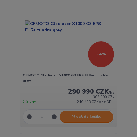
- 4 %
CFMOTO Gladiator X1000 G3 EPS EU5+ tundra
grey
290 990 CZK
/
ks
302 990 CZK
1-3 dny
240 488 CZK
bez DPH
Přidat do košíku