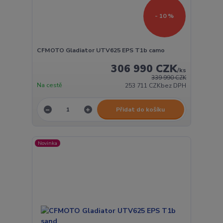
- 10 %
CFMOTO Gladiator UTV625 EPS T1b camo
306 990 CZK
/
ks
339 990 CZK
Na cestě
253 711 CZK
bez DPH
Přidat do košíku
Novinka