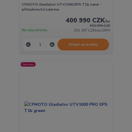
CFMOTO Gladiator UTV1000 EPS T1b sand -
příslušenství zdarma
400 990 CZK
/
ks
400 990 CZK
Na objednávku
331 397 CZK
bez DPH
Přidat do košíku
Novinka