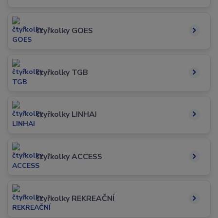
čtyřkolky GOES
čtyřkolky TGB
čtyřkolky LINHAI
čtyřkolky ACCESS
čtyřkolky REKREAČNÍ