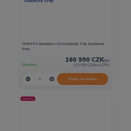
CFMOTO Gladiator C5 G4 (X520) T3b Gedanite
Grey
160 990 CZK
/
ks
Skladem
133 050 CZK
bez DPH
Přidat do košíku
Novinka