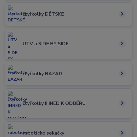
čtyřkolky DĚTSKÉ
UTV a SIDE BY SIDE
čtyřkolky BAZAR
čtyřkolky IHNED K ODBĚRU
robotické sekačky