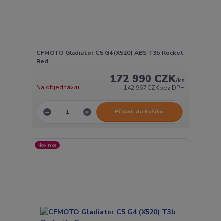
CFMOTO Gladiator C5 G4 (X520) ABS T3b Rocket
Red
172 990 CZK
/
ks
Na objednávku
142 967 CZK
bez DPH
Přidat do košíku
Novinka