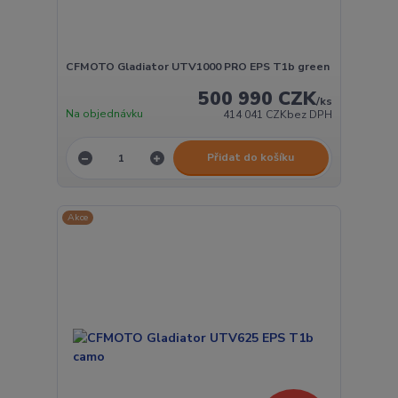
CFMOTO Gladiator UTV1000 PRO EPS T1b green
500 990 CZK
/
ks
Na objednávku
414 041 CZK
bez DPH
Přidat do košíku
Akce