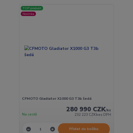
TOP produkt
Novinka
CFMOTO Gladiator X1000 G3 T3b šedá
280 990 CZK
/
ks
Na cestě
232 223 CZK
bez DPH
Přidat do košíku