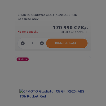
CFMOTO Gladiator C5 G4 (X520) ABS T3b
Gedanite Grey
170 990 CZK
/
ks
Na objednávku
141 314 CZK
bez DPH
Přidat do košíku
Novinka