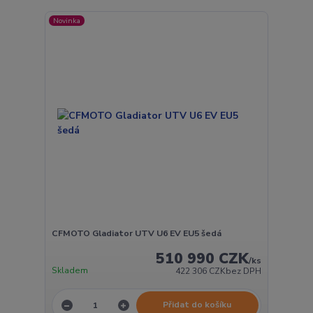
Novinka
CFMOTO Gladiator UTV U6 EV EU5 šedá
510 990 CZK
/
ks
Skladem
422 306 CZK
bez DPH
Přidat do košíku