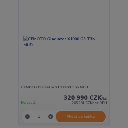
CFMOTO Gladiator X1000 G3 T3b MUD
320 990 CZK
/
ks
Na cestě
265 281 CZK
bez DPH
Přidat do košíku