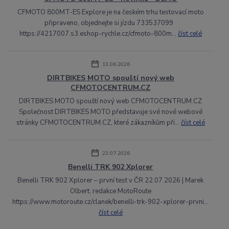
CFMOTO 800MT-ES Explore je na českém trhu testovací moto
připraveno, objednejte si jízdu 733537099
https://4217007.s3.eshop-rychle.cz/cfmoto-800m...
číst celé
13.06.2026
DIRTBIKES MOTO spouští nový web
CFMOTOCENTRUM.CZ
DIRTBIKES MOTO spouští nový web CFMOTOCENTRUM.CZ
Společnost DIRTBIKES MOTO představuje své nové webové
stránky CFMOTOCENTRUM.CZ, které zákazníkům při...
číst celé
23.07.2026
Benelli TRK 902 Xplorer
Benelli TRK 902 Xplorer – první test v ČR 22.07.2026 | Marek
Olbert, redakce MotoRoute
https://www.motoroute.cz/clanek/benelli-trk-902-xplorer-prvni...
číst celé