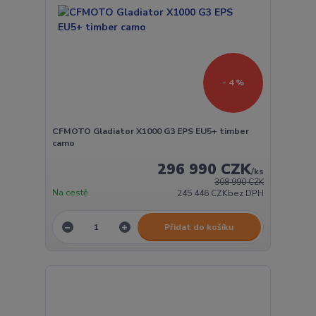
- 4 %
CFMOTO Gladiator X1000 G3 EPS EU5+ timber
camo
296 990 CZK
/
ks
308 990 CZK
Na cestě
245 446 CZK
bez DPH
Přidat do košíku