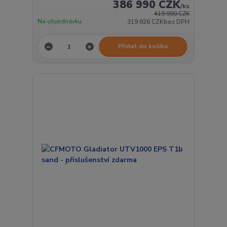
386 990 CZK
/
ks
419 990 CZK
Na objednávku
319 826 CZK
bez DPH
Přidat do košíku