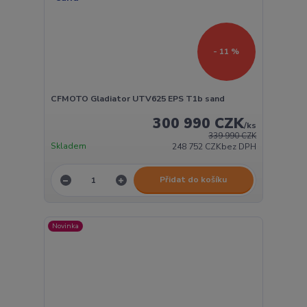
- 11 %
CFMOTO Gladiator UTV625 EPS T1b sand
300 990 CZK
/
ks
339 990 CZK
Skladem
248 752 CZK
bez DPH
Přidat do košíku
Novinka