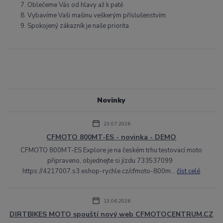
Oblečeme Vás od hlavy až k patě
Vybavíme Vaši mašinu veškerým příslušenstvím
Spokojený zákazník je naše priorita
Novinky
23.07.2026
CFMOTO 800MT-ES - novinka - DEMO
CFMOTO 800MT-ES Explore je na českém trhu testovací moto
připraveno, objednejte si jízdu 733537099
https://4217007.s3.eshop-rychle.cz/cfmoto-800m...
číst celé
13.06.2026
DIRTBIKES MOTO spouští nový web CFMOTOCENTRUM.CZ