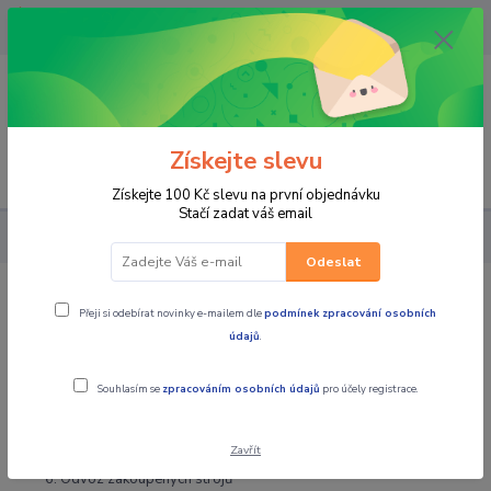
OPAVA 733537099/HLUČÍN
734541648/OLOMOUC 734593593
0
0,00 CZK
Získejte slevu
Menu
Získejte 100 Kč slevu na první objednávku
Stačí zadat váš email
Proč koupit u nás
Odeslat
Přeji si odebírat novinky e-mailem dle
podmínek zpracování osobních
Proč koupit u nás
údajů
.
Jsme společnost se silným zázemím a největším výběrem
Proškolení prodejci (všichni aktivně jezdíme)
Souhlasím se
zpracováním osobních údajů
pro účely registrace.
Servisní technici s pravidelným školením
Nejvýhodnější financování na trhu
Zavřít
Pojištění vozidel dle Vašich požadavků (všechny pojišťovny)
Odvoz zakoupených strojů