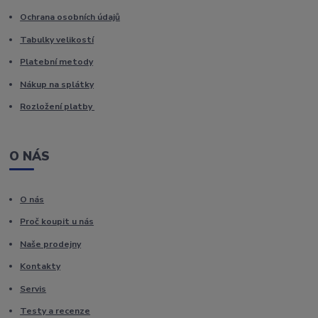
Ochrana osobních údajů
Tabulky velikostí
Platební metody
Nákup na splátky
Rozložení platby
O NÁS
O nás
Proč koupit u nás
Naše prodejny
Kontakty
Servis
Testy a recenze