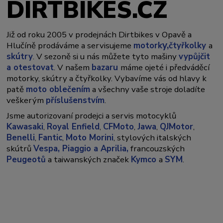
DIRTBIKES.CZ
Již od roku 2005 v prodejnách Dirtbikes v Opavě a
y,
Hlučíně prodáváme a servisujeme
motork
čtyřkolky
a
skútry
. V sezoně si u nás můžete tyto mašiny
vypůjčit
a otestovat
. V našem
bazaru
máme ojeté i předváděcí
motorky, skútry a čtyřkolky. Vybavíme vás od hlavy k
patě
moto oblečením
a všechny vaše stroje doladíte
veškerým
příslušenstvím
.
Jsme autorizovaní prodejci a servis motocyklů
Kawasaki
,
Royal Enfield
,
CFMoto
,
Jawa
,
QJMotor
,
Benelli
,
Fantic
,
Moto Morini
, stylových italských
skútrů
Vespa,
Piaggio a Aprilia,
francouzských
Peugeotů
a taiwanských značek
Kymco
a
SYM
.