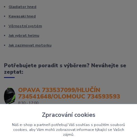
Gladiator hned
Kawasaki hned
Věrnostní systém
Jak vybrat helmu
Jak zazimovat motorku
Potřebujete poradit s výběrem? Neváhejte se
zeptat:
OPAVA 733537099/HLUČÍN
734541648/OLOMOUC 734593593
8:30 - 17:00
Zpracování cookies
Náš e-shop a partneři potřebují Váš souhlas s použitím souborů
cookies, aby Vám mohli zobrazovat informace týkající se Vašich
zájmů.