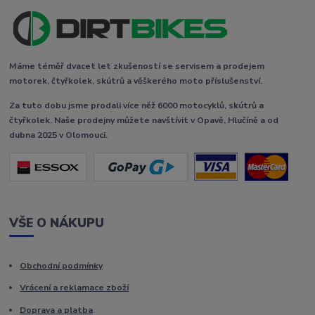
Máme téměř dvacet let zkušeností se servisem a prodejem
motorek, čtyřkolek, skútrů a věškerého moto příslušenství.
Za tuto dobu jsme prodali více něž 6000 motocyklů, skútrů a
čtyřkolek. Naše prodejny můžete navštívit v Opavě, Hlučíně a od
dubna 2025 v Olomouci.
VŠE O NÁKUPU
Obchodní podmínky
Vrácení a reklamace zboží
Doprava a platba