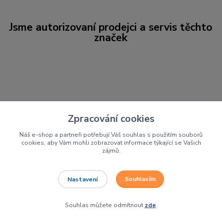
Jsme autorizovaní prodejci a servis těchto
značek
Zpracování cookies
Náš e-shop a partneři potřebují Váš souhlas s použitím souborů
cookies, aby Vám mohli zobrazovat informace týkající se Vašich
zájmů.
Souhlasím
Nastavení
Souhlas můžete odmítnout
zde
.
Motocykly, čtyřkolky a