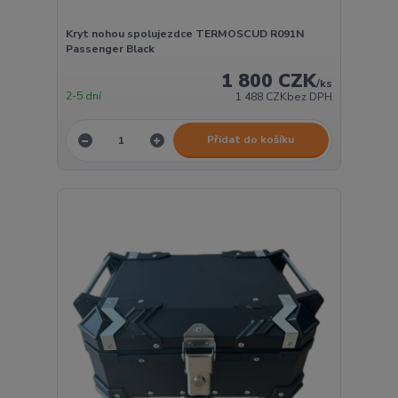
Kryt nohou spolujezdce TERMOSCUD R091N
Passenger Black
1 800 CZK
/
ks
2-5 dní
1 488 CZK
bez DPH
Přidat do košíku