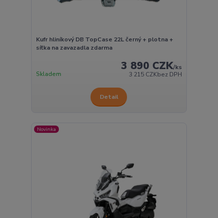
Kufr hliníkový DB TopCase 22L černý + plotna +
síťka na zavazadla zdarma
3 890 CZK
/
ks
Skladem
3 215 CZK
bez DPH
Detail
Novinka