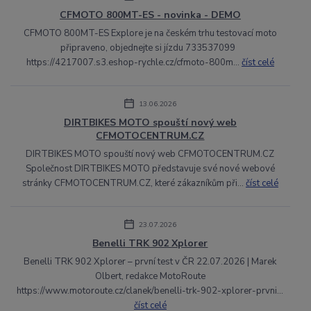
CFMOTO 800MT-ES - novinka - DEMO
CFMOTO 800MT-ES Explore je na českém trhu testovací moto
připraveno, objednejte si jízdu 733537099
https://4217007.s3.eshop-rychle.cz/cfmoto-800m...
číst celé
13.06.2026
DIRTBIKES MOTO spouští nový web
CFMOTOCENTRUM.CZ
DIRTBIKES MOTO spouští nový web CFMOTOCENTRUM.CZ
Společnost DIRTBIKES MOTO představuje své nové webové
stránky CFMOTOCENTRUM.CZ, které zákazníkům při...
číst celé
23.07.2026
Benelli TRK 902 Xplorer
Benelli TRK 902 Xplorer – první test v ČR 22.07.2026 | Marek
Olbert, redakce MotoRoute
https://www.motoroute.cz/clanek/benelli-trk-902-xplorer-prvni...
číst celé