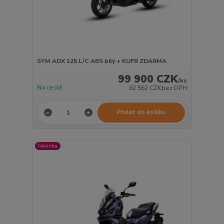
SYM ADX 125 L/C ABS bílý + KUFR ZDARMA
99 900 CZK
/
ks
Na cestě
82 562 CZK
bez DPH
Přidat do košíku
Novinka