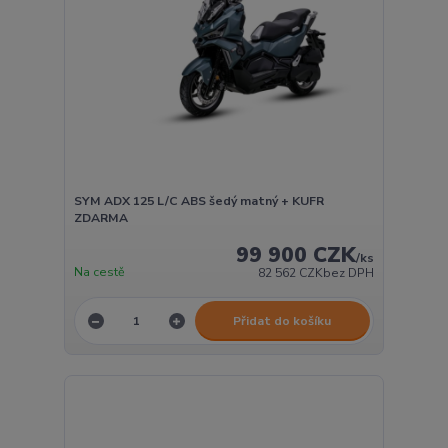
SYM ADX 125 L/C ABS šedý matný + KUFR
ZDARMA
99 900 CZK
/
ks
Na cestě
82 562 CZK
bez DPH
Přidat do košíku