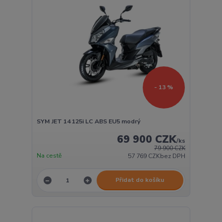
- 13 %
SYM JET 14 125i LC ABS EU5 modrý
69 900 CZK
/
ks
79 900 CZK
Na cestě
57 769 CZK
bez DPH
Přidat do košíku