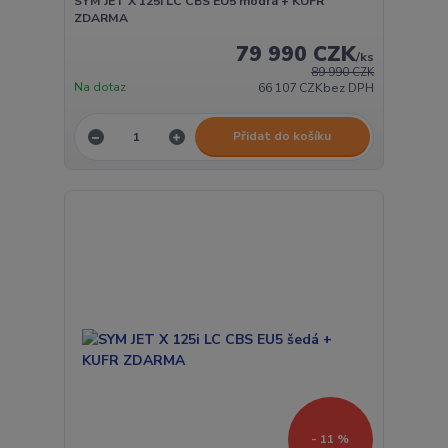
SYM JET X 125i LC CBS EU5 modrá + KUFR
ZDARMA
79 990 CZK
/
ks
89 990 CZK
Na dotaz
66 107 CZK
bez DPH
Přidat do košíku
- 11 %