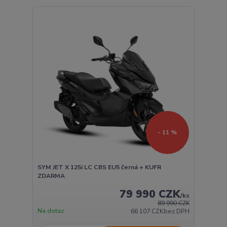
- 11 %
SYM JET X 125i LC CBS EU5 černá + KUFR
ZDARMA
79 990 CZK
/
ks
89 990 CZK
Na dotaz
66 107 CZK
bez DPH