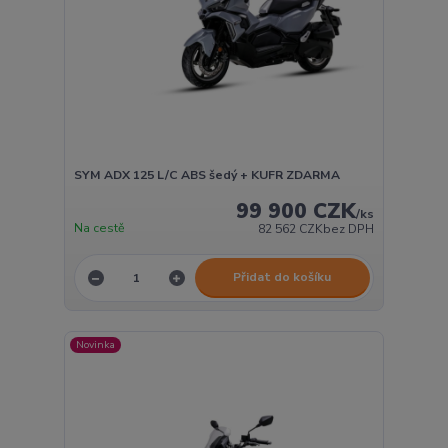
SYM ADX 125 L/C ABS šedý + KUFR ZDARMA
99 900 CZK
/
ks
Na cestě
82 562 CZK
bez DPH
Přidat do košíku
Novinka