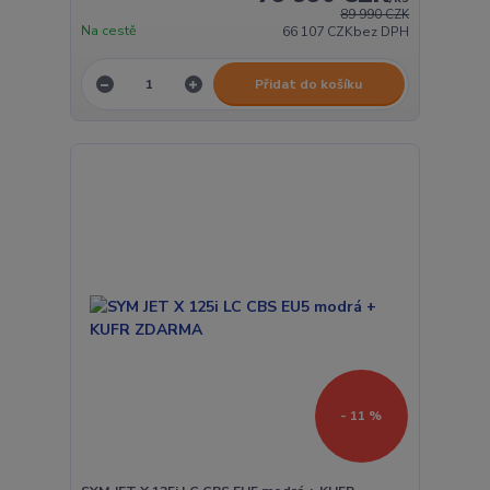
89 990 CZK
Na cestě
66 107 CZK
bez DPH
Přidat do košíku
- 11 %