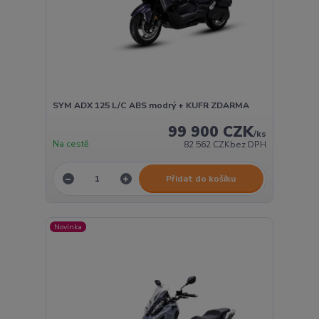
SYM ADX 125 L/C ABS modrý + KUFR ZDARMA
99 900 CZK
/
ks
Na cestě
82 562 CZK
bez DPH
Přidat do košíku
Novinka