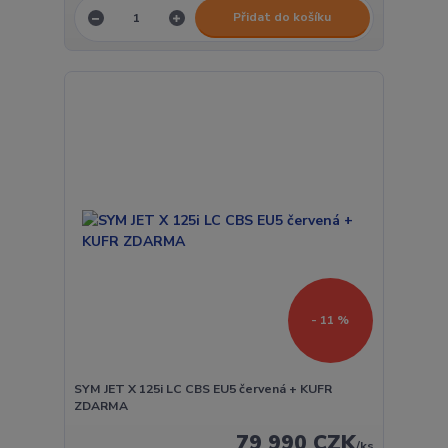
Přidat do košíku
- 11 %
SYM JET X 125i LC CBS EU5 červená + KUFR
ZDARMA
79 990 CZK
/
ks