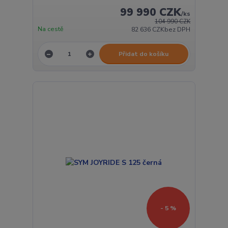
99 990 CZK
/
ks
104 990 CZK
Na cestě
82 636 CZK
bez DPH
Přidat do košíku
- 5 %