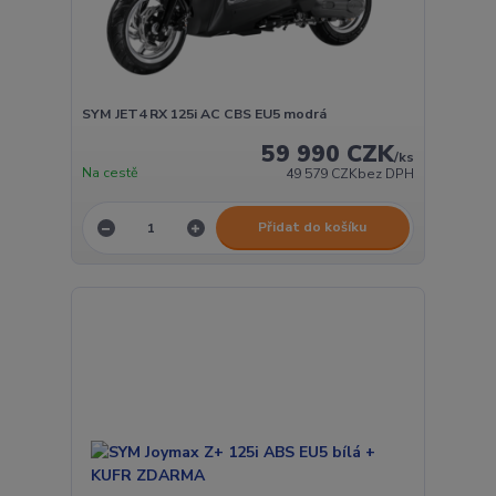
SYM JET4 RX 125i AC CBS EU5 modrá
59 990 CZK
/
ks
Na cestě
49 579 CZK
bez DPH
Přidat do košíku