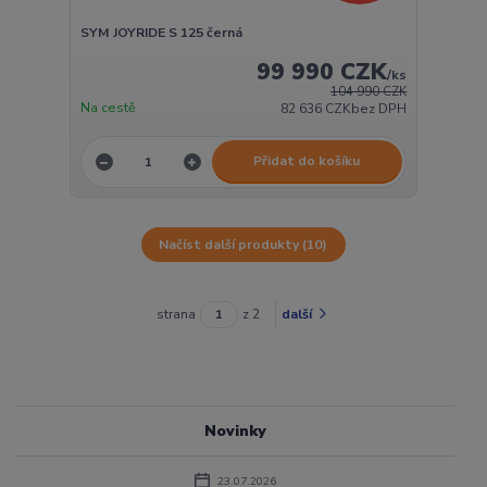
SYM JOYRIDE S 125 černá
99 990 CZK
/
ks
104 990 CZK
Na cestě
82 636 CZK
bez DPH
Přidat do košíku
Načíst další produkty (10)
strana
z 2
další
Novinky
23.07.2026