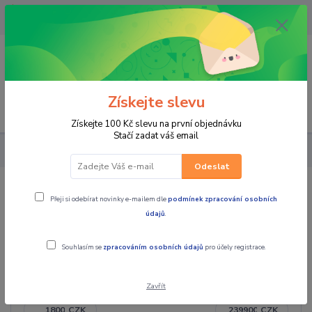
OPAVA 733537099/HLUČÍN
734541648/OLOMOUC 734593593
0
0,00 CZK
Získejte slevu
Menu
Získejte 100 Kč slevu na první objednávku
Stačí zadat váš email
SKÚTRY
SKÚTRY SYM
Odeslat
SKÚTRY SYM
Přeji si odebírat novinky e-mailem dle
podmínek zpracování osobních
údajů
.
Souhlasím se
zpracováním osobních údajů
pro účely registrace.
Cena:
Zavřít
CZK
CZK