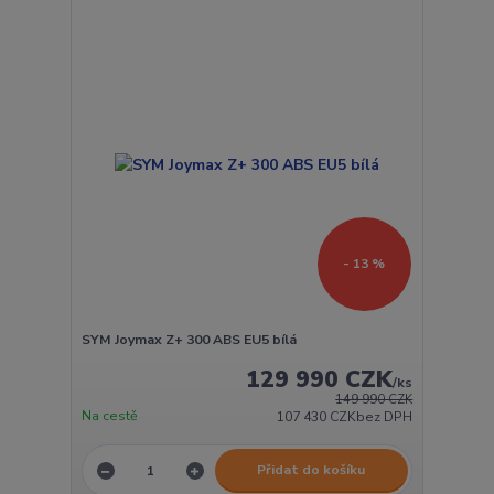
- 13 %
SYM Joymax Z+ 300 ABS EU5 bílá
129 990 CZK
/
ks
149 990 CZK
Na cestě
107 430 CZK
bez DPH
Přidat do košíku