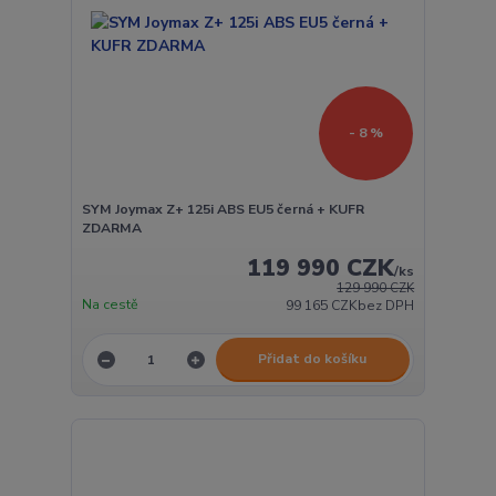
- 8 %
SYM Joymax Z+ 125i ABS EU5 černá + KUFR
ZDARMA
119 990 CZK
/
ks
129 990 CZK
Na cestě
99 165 CZK
bez DPH
Přidat do košíku