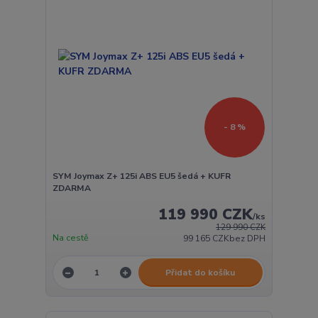
- 8 %
SYM Joymax Z+ 125i ABS EU5 šedá + KUFR
ZDARMA
119 990 CZK
/
ks
129 990 CZK
Na cestě
99 165 CZK
bez DPH
Přidat do košíku