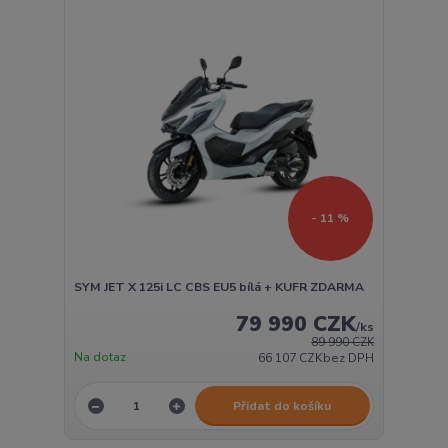
- 11 %
SYM JET X 125i LC CBS EU5 bílá + KUFR ZDARMA
79 990 CZK
/
ks
89 990 CZK
Na dotaz
66 107 CZK
bez DPH
Přidat do košíku