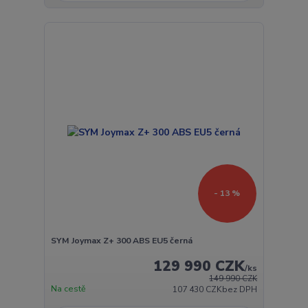
- 13 %
SYM Joymax Z+ 300 ABS EU5 černá
129 990 CZK
/
ks
149 990 CZK
Na cestě
107 430 CZK
bez DPH