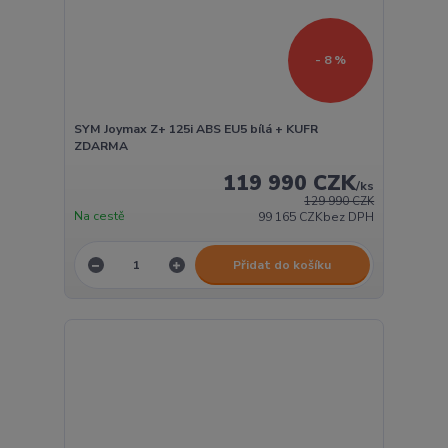
- 8 %
SYM Joymax Z+ 125i ABS EU5 bílá + KUFR
ZDARMA
119 990 CZK
/
ks
129 990 CZK
Na cestě
99 165 CZK
bez DPH
Přidat do košíku