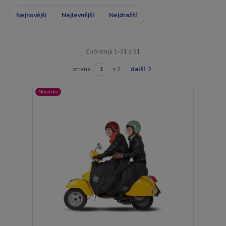
Nejnovější
Nejlevnější
Nejdražší
Zobrazuji 1-21 z 31
strana
z 2
další
Novinka