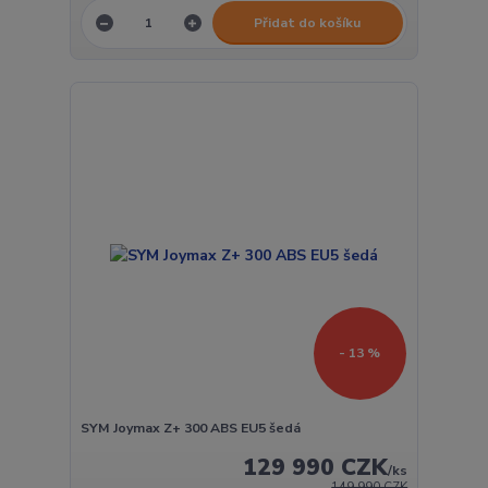
Přidat do košíku
- 13 %
SYM Joymax Z+ 300 ABS EU5 šedá
129 990 CZK
/
ks
149 990 CZK