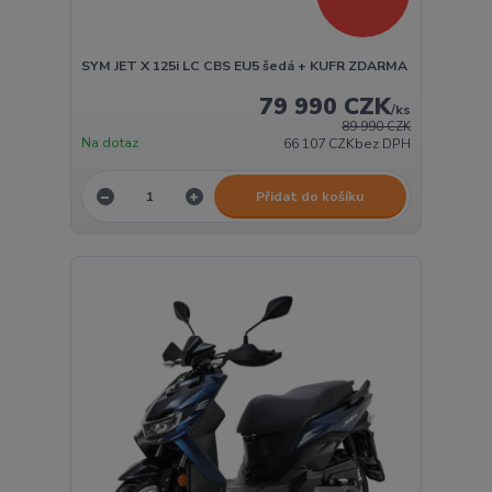
SYM JET X 125i LC CBS EU5 šedá + KUFR ZDARMA
79 990 CZK
/
ks
89 990 CZK
Na dotaz
66 107 CZK
bez DPH
Přidat do košíku