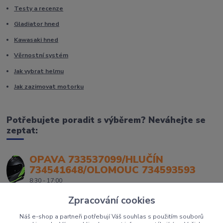
Testy a recenze
Gladiator hned
Kawasaki hned
Věrnostní systém
Jak vybrat helmu
Jak zazimovat motorku
Potřebujete poradit s výběrem? Neváhejte se
zeptat:
OPAVA 733537099/HLUČÍN
734541648/OLOMOUC 734593593
8:30 - 17:00
Zpracování cookies
Náš e-shop a partneři potřebují Váš souhlas s použitím souborů