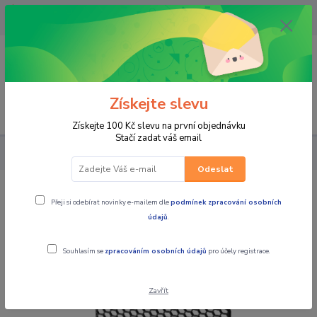
OPAVA 733537099/HLUČÍN
734541648/OLOMOUC 734593593
0
0,00 CZK
Získejte slevu
Menu
Získejte 100 Kč slevu na první objednávku
Stačí zadat váš email
MOTOCYKLY
300CL-X Ochranná mřížka chladiče
Odeslat
300CL-X Ochranná mřížka chladiče
Přeji si odebírat novinky e-mailem dle
podmínek zpracování osobních
údajů
.
Souhlasím se
zpracováním osobních údajů
pro účely registrace.
Zavřít