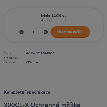
555 CZK
/
ks
459 CZK
bez DPH
Přidat do košíku
Číslo
6KMV-801100-B000
produktu:
Výrobce:
CFMoto
Kompletní specifikace
300CL‑X Ochranná mřížka