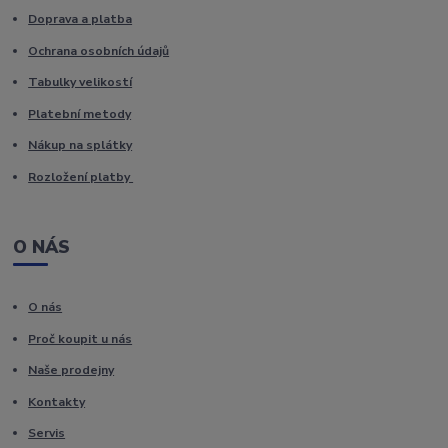
Doprava a platba
Ochrana osobních údajů
Tabulky velikostí
Platební metody
Nákup na splátky
Rozložení platby
O NÁS
O nás
Proč koupit u nás
Naše prodejny
Kontakty
Servis