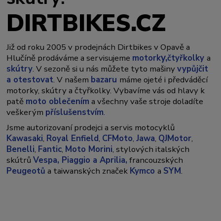
DIRTBIKES.CZ
Již od roku 2005 v prodejnách Dirtbikes v Opavě a
y,
Hlučíně prodáváme a servisujeme
motork
čtyřkolky
a
skútry
. V sezoně si u nás můžete tyto mašiny
vypůjčit
a otestovat
. V našem
bazaru
máme ojeté i předváděcí
motorky, skútry a čtyřkolky. Vybavíme vás od hlavy k
patě
moto oblečením
a všechny vaše stroje doladíte
veškerým
příslušenstvím
.
Jsme autorizovaní prodejci a servis motocyklů
Kawasaki
,
Royal Enfield
,
CFMoto
,
Jawa
,
QJMotor
,
Benelli
,
Fantic
,
Moto Morini
, stylových italských
skútrů
Vespa,
Piaggio a Aprilia,
francouzských
Peugeotů
a taiwanských značek
Kymco
a
SYM
.