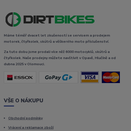
Máme téměř dvacet let zkušeností se servisem a prodejem
motorek, čtyřkolek, skútrů a věškerého moto příslušenství.
Za tuto dobu jsme prodali více něž 6000 motocyklů, skútrů a
čtyřkolek. Naše prodejny můžete navštívit v Opavě, Hlučíně a od
dubna 2025 v Olomouci.
VŠE O NÁKUPU
Obchodní podmínky
Vrácení a reklamace zboží