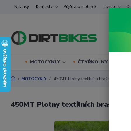
Novinky
Kontakty
Půjčovna motorek
Eshop
O 
MOTOCYKLY
ČTYŘKOLKY (ATV) U
MOTOCYKLY
450MT Plotny textilních brašen CFMOTO
450MT Plotny textilních brašen 