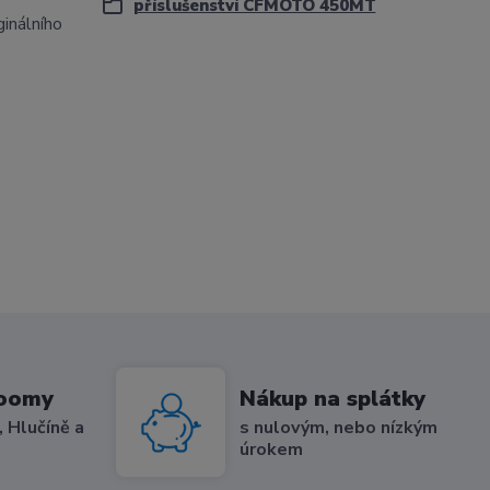
příslušenství CFMOTO 450MT
inálního
roomy
Nákup na splátky
 Hlučíně a
s nulovým, nebo nízkým
úrokem