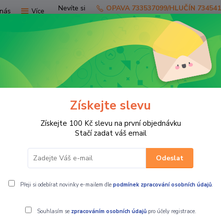
Nevíte si
OPAVA 733537099/HLUČÍN 73454
nás
Více
rady?
Zavolejte.
Hledat
Získejte slevu
TV
SKÚTRY
PRO JEZDCE
PRO STR
Získejte 100 Kč slevu na první objednávku
Stačí zadat váš email
Odeslat
CFMOTO
Přeji si odebírat novinky e-mailem dle
podmínek zpracování osobních údajů
.
Souhlasím se
zpracováním osobních údajů
pro účely registrace.
450MT Plotny