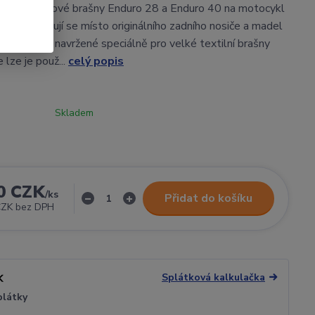
tny pro látkové brašny Enduro 28 a Enduro 40 na motocykl
 Instalují se místo originálního zadního nosiče a madel
Plotny jsou navržené speciálně pro velké textilní brašny
 lze je použ...
celý popis
Skladem
0 CZK
/
ks
Přidat do košíku
CZK
bez DPH
Splátková kalkulačka
plátky