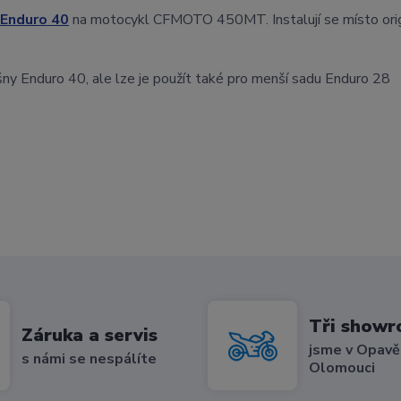
Enduro 40
na motocykl CFMOTO 450MT. Instalují se místo orig
ašny Enduro 40, ale lze je použít také pro menší sadu Enduro 28
Tři show
Záruka a servis
jsme v Opavě,
s námi se nespálíte
Olomouci