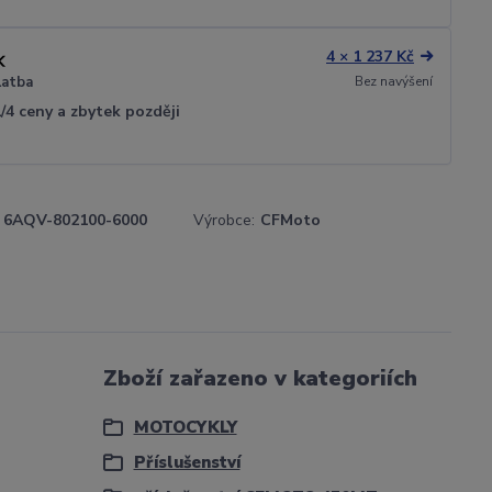
4 × 1 237 Kč
Bez navýšení
latba
1/4 ceny a zbytek později
6AQV-802100-6000
Výrobce:
CFMoto
Zboží zařazeno v kategoriích
MOTOCYKLY
Příslušenství