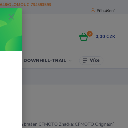
1648/OLOMOUC 734593593
Přihlášení
0
0,00 CZK
Více
OJE
DOWNHILL-TRAIL
 textilních brašen CFMOTO Značka: CFMOTO Originální