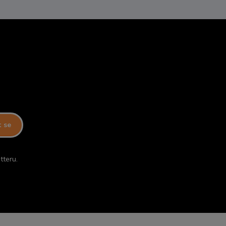
t se
tteru.