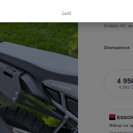
hliníkové plo
CFMOTO 450MT.
Zavřít
spolujezdce. 
Enduro 40, ale
Dostupnost
4 95
4 091 
Nákup na s
Více informací