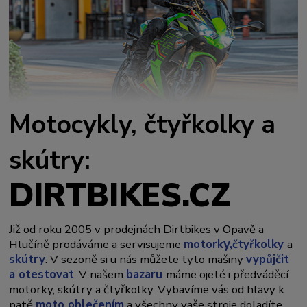
Motocykly, čtyřkolky a
skútry:
DIRTBIKES.CZ
Již od roku 2005 v prodejnách Dirtbikes v Opavě a
y,
Hlučíně prodáváme a servisujeme
motork
čtyřkolky
a
skútry
. V sezoně si u nás můžete tyto mašiny
vypůjčit
a otestovat
. V našem
bazaru
máme ojeté i předváděcí
motorky, skútry a čtyřkolky. Vybavíme vás od hlavy k
patě
moto oblečením
a všechny vaše stroje doladíte