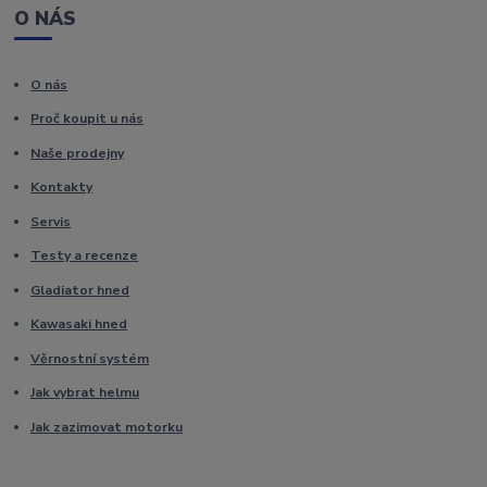
O NÁS
O nás
Proč koupit u nás
Naše prodejny
Kontakty
Servis
Testy a recenze
Gladiator hned
Kawasaki hned
Věrnostní systém
Jak vybrat helmu
Jak zazimovat motorku