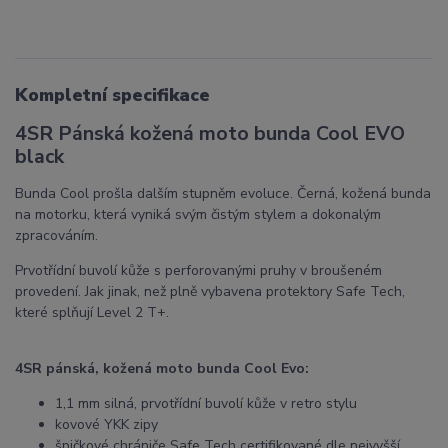
Kompletní specifikace
4SR Pánská kožená moto bunda Cool EVO
black
Bunda Cool prošla dalším stupněm evoluce. Černá, kožená bunda
na motorku, která vyniká svým čistým stylem a dokonalým
zpracováním.
Prvotřídní buvolí kůže s perforovanými pruhy v broušeném
provedení. Jak jinak, než plně vybavena protektory Safe Tech,
které splňují Level 2 T+.
4SR pánská, kožená moto bunda Cool Evo:
1,1 mm silná, prvotřídní buvolí kůže v retro stylu
kovové YKK zipy
špičkové chrániče Safe Tech certifikované dle nejvyšší