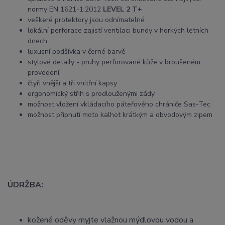
normy EN 1621-1:2012
LEVEL 2 T+
veškeré protektory jsou odnímatelné
lokální perforace zajistí ventilaci bundy v horkých letních
dnech
luxusní podšívka v černé barvě
stylové detaily - pruhy perforované kůže v broušeném
provedení
čtyři vnější a tři vnitřní kapsy
ergonomický střih s prodlouženými zády
možnost vložení vkládacího páteřového chrániče Sas-Tec
možnost připnutí moto kalhot krátkým a obvodovým zipem
ÚDRŽBA:
kožené oděvy myjte vlažnou mýdlovou vodou a