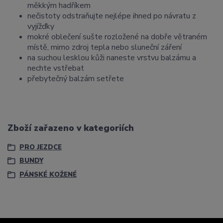
měkkým hadříkem
nečistoty odstraňujte nejlépe ihned po návratu z
vyjížďky
mokré oblečení sušte rozložené na dobře větraném
místě, mimo zdroj tepla nebo sluneční záření
na suchou lesklou kůži naneste vrstvu balzámu a
nechte vstřebat
přebytečný balzám setřete
Zboží zařazeno v kategoriích
PRO JEZDCE
BUNDY
PÁNSKÉ KOŽENÉ