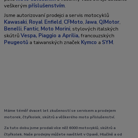
veškerým
příslušenstvím
.
Jsme autorizovaní prodejci a servis motocyklů
Kawasaki
,
Royal Enfield
,
CFMoto
,
Jawa
,
QJMotor
,
Benelli
,
Fantic
,
Moto Morini
, stylových italských
skútrů
Vespa,
Piaggio a Aprilia,
francouzských
Peugeotů
a taiwanských značek
Kymco
a
SYM
.
Máme téměř dvacet let zkušeností se servisem a prodejem
motorek, čtyřkolek, skútrů a věškerého moto příslušenství.
Za tuto dobu jsme prodali více něž 6000 motocyklů, skútrů a
čtyřkolek. Naše prodejny můžete navštívit v Opavě, Hlučíně a od