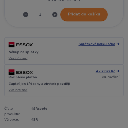
6 851 CZK
bez DPH
Přidat do košíku
Splátková kalkulačka
Nákup na splátky
Více informací
4 × 2 072 Kč
Bez navýšení
Rozložená platba
Zaplať jen 1/4 ceny a zbytek později
Více informací
Číslo
4SRcoole
produktu:
Výrobce:
4SR