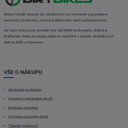
Máme téměř dvacet let zkušeností se servisem a prodejem
motorek, čtyřkolek, skútrů a věškerého moto příslušenství.
Za tuto dobu jsme prodali více něž 6000 motocyklů, skútrů a
čtyřkolek. Naše prodejny můžete navštívit v Opavě, Hlučíně a od
dubna 2025 v Olomouci.
VŠE O NÁKUPU
Obchodní podmínky
Vrácení a reklamace zboží
Doprava a platba
Ochrana osobních údajů
Tabulky velikostí