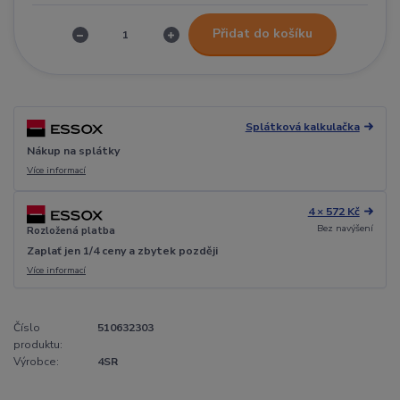
Přidat do košíku
Splátková kalkulačka
Nákup na splátky
Více informací
4 × 572 Kč
Bez navýšení
Rozložená platba
Zaplať jen 1/4 ceny a zbytek později
Více informací
Číslo
510632303
produktu:
Výrobce:
4SR