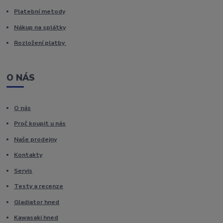
Platební metody
Nákup na splátky
Rozložení platby
O NÁS
O nás
Proč koupit u nás
Naše prodejny
Kontakty
Servis
Testy a recenze
Gladiator hned
Kawasaki hned