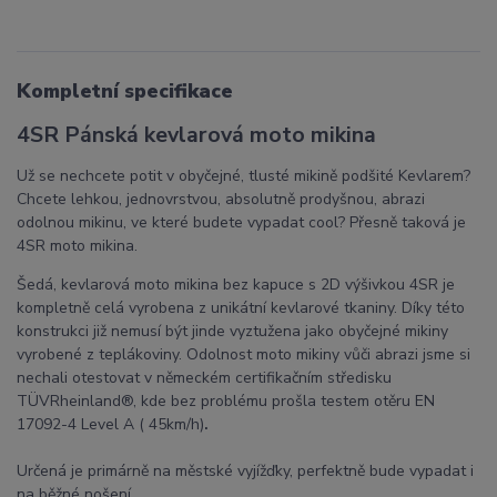
Kompletní specifikace
4SR Pánská kevlarová moto mikina
Už se nechcete potit v obyčejné, tlusté mikině podšité Kevlarem?
Chcete lehkou, jednovrstvou, absolutně prodyšnou, abrazi
odolnou mikinu, ve které budete vypadat cool? Přesně taková je
4SR moto mikina.
Šedá, kevlarová moto mikina bez kapuce s 2D výšivkou 4SR je
kompletně celá vyrobena z unikátní kevlarové tkaniny. Díky této
konstrukci již nemusí být jinde vyztužena jako obyčejné mikiny
vyrobené z teplákoviny. Odolnost moto mikiny vůči abrazi jsme si
nechali otestovat v německém certifikačním středisku
TÜVRheinland®, kde bez problému prošla testem otěru EN
17092-4 Level A ( 45km/h)
.
Určená je primárně na městské vyjížďky, perfektně bude vypadat i
na běžné nošení.