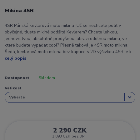
Mikina 4SR
4SR Pánská kevlarová moto mikina Už se nechcete potit v
obyčejné, tlusté mikině podšité Kevlarem? Chcete lehkou,
jednovrstvou, absolutně prodyšnou, abrazi odolnou mikinu, ve
které budete vypadat cool? Přesně taková je 4SR moto mikina.
Šedá, kevlarová moto mikina bez kapuce s 2D výšivkou 4SR je k...
celý popis
Dostupnost
Skladem
Velikost
2 290 CZK
1 893 CZK
bez DPH