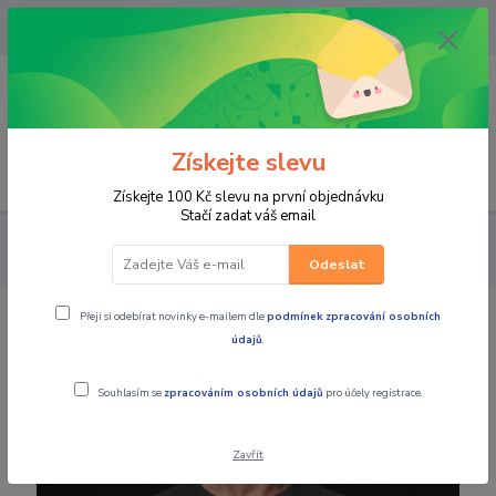
OPAVA 733537099/HLUČÍN
734541648/OLOMOUC 734593593
0
0,00 CZK
Získejte slevu
Menu
Získejte 100 Kč slevu na první objednávku
Stačí zadat váš email
PRO JEZDCE
VOLNÝ ČAS
Pánské mikiny
4SR Pánská
kevlarová moto mikina CAMO
Odeslat
Přeji si odebírat novinky e-mailem dle
podmínek zpracování osobních
4SR Pánská kevlarová moto mikina
údajů
.
CAMO
Souhlasím se
zpracováním osobních údajů
pro účely registrace.
Zavřít