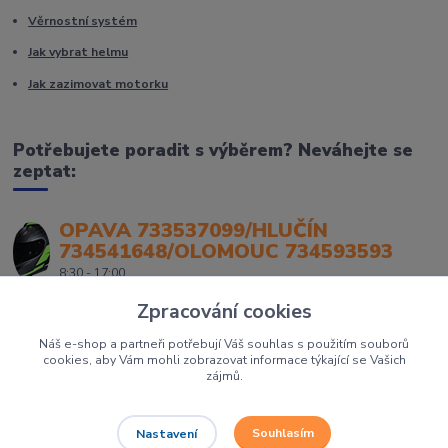
Věrnostní systém
Jak vybrat helmu
Jak zazimovat motorku
Potřebujete poradit s výběrem? Neváhejte se
zeptat:
OPAVA 733537099/HLUČÍN
734541648/OLOMOUC 734593593
8:30 - 17:00
Zpracování cookies
Náš e-shop a partneři potřebují Váš souhlas s použitím souborů
cookies, aby Vám mohli zobrazovat informace týkající se Vašich
zájmů.
Souhlasím
Nastavení