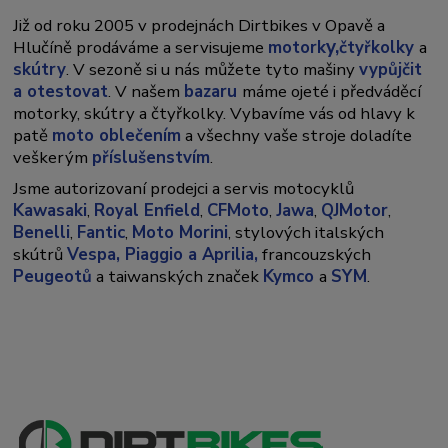
Již od roku 2005 v prodejnách Dirtbikes v Opavě a
y,
Hlučíně prodáváme a servisujeme
motork
čtyřkolky
a
skútry
. V sezoně si u nás můžete tyto mašiny
vypůjčit
a otestovat
. V našem
bazaru
máme ojeté i předváděcí
motorky, skútry a čtyřkolky. Vybavíme vás od hlavy k
patě
moto oblečením
a všechny vaše stroje doladíte
veškerým
příslušenstvím
.
Jsme autorizovaní prodejci a servis motocyklů
Kawasaki
,
Royal Enfield
,
CFMoto
,
Jawa
,
QJMotor
,
Benelli
,
Fantic
,
Moto Morini
, stylových italských
skútrů
Vespa,
Piaggio a Aprilia,
francouzských
Peugeotů
a taiwanských značek
Kymco
a
SYM
.