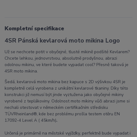
Kompletní specifikace
4SR Pánská kevlarová moto mikina Logo
Už se nechcete potit v obyčejné, tlusté mikině podšité Kevlarem?
Chcete lehkou, jednovrstvou, absolutně prodyšnou, abrazi
odolnou mikinu, ve které budete vypadat cool? Přesně taková je
4SR moto mikina.
Šedá, kevlarová moto mikina bez kapuce s 2D výšivkou 4SR je
kompletně celá vyrobena z unikátní kevlarové tkaniny. Díky této
konstrukci již nemusí být jinde vyztužena jako obyčejné mikiny
vyrobené z teplákoviny. Odolnost moto mikiny vůči abrazi jsme si
nechali otestovat v německém certifikačním středisku
TÜVRheinland®, kde bez problému prošla testem otěru EN
17092-4 Level A ( 45km/h)
.
Určená je primárně na městské vyjížďky, perfektně bude vypadat i