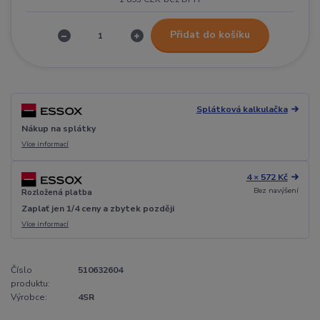
Přidat do košíku
Splátková kalkulačka
Nákup na splátky
Více informací
4 × 572 Kč
Bez navýšení
Rozložená platba
Zaplať jen 1/4 ceny a zbytek později
Více informací
Číslo
510632604
produktu:
Výrobce:
4SR