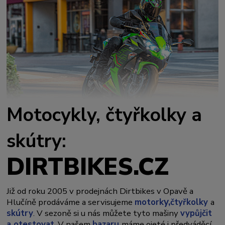
Motocykly, čtyřkolky a
skútry:
DIRTBIKES.CZ
Již od roku 2005 v prodejnách Dirtbikes v Opavě a
y,
Hlučíně prodáváme a servisujeme
motork
čtyřkolky
a
skútry
. V sezoně si u nás můžete tyto mašiny
vypůjčit
a otestovat
. V našem
bazaru
máme ojeté i předváděcí