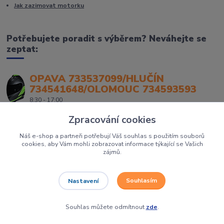
Jak zazimovat motorku
Potřebujete poradit s výběrem? Neváhejte se
zeptat:
OPAVA 733537099/HLUČÍN
734541648/OLOMOUC 734593593
8:30 - 17:00
Zpracování cookies
Náš e-shop a partneři potřebují Váš souhlas s použitím souborů
cookies, aby Vám mohli zobrazovat informace týkající se Vašich
zájmů.
Souhlasím
Nastavení
Největší prodejce motorek, čtyřkolek a skútrů na Severní Moravě to je
Dirtbikes.cz
Grafika:
Poradnyweb.cz
Souhlas můžete odmítnout
zde
.
Vytvořeno na
Eshop-rychle.cz