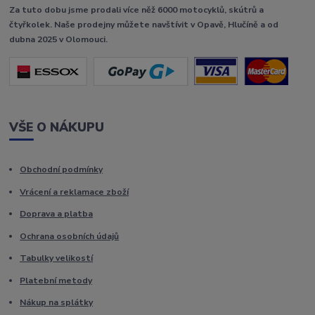
Za tuto dobu jsme prodali více něž 6000 motocyklů, skútrů a
čtyřkolek. Naše prodejny můžete navštívit v Opavě, Hlučíně a od
dubna 2025 v Olomouci.
VŠE O NÁKUPU
Obchodní podmínky
Vrácení a reklamace zboží
Doprava a platba
Ochrana osobních údajů
Tabulky velikostí
Platební metody
Nákup na splátky