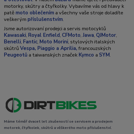
motorky, skútry a čtyřkolky. Vybavíme vás od hlavy k
patě
moto oblečením
a všechny vaše stroje doladíte
veškerým
příslušenstvím
.
Jsme autorizovaní prodejci a servis motocyklů
Kawasaki
,
Royal Enfield
,
CFMoto
,
Jawa
,
QJMotor
,
Benelli
,
Fantic
,
Moto Morini
, stylových italských
skútrů
Vespa,
Piaggio a Aprilia,
francouzských
Peugeotů
a taiwanských značek
Kymco
a
SYM
.
Máme téměř dvacet let zkušeností se servisem a prodejem
motorek, čtyřkolek, skútrů a věškerého moto příslušenství.