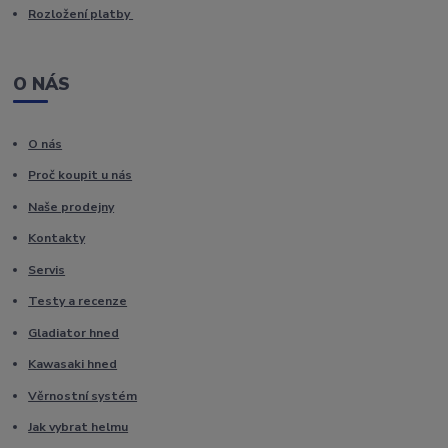
Rozložení platby
O NÁS
O nás
Proč koupit u nás
Naše prodejny
Kontakty
Servis
Testy a recenze
Gladiator hned
Kawasaki hned
Věrnostní systém
Jak vybrat helmu