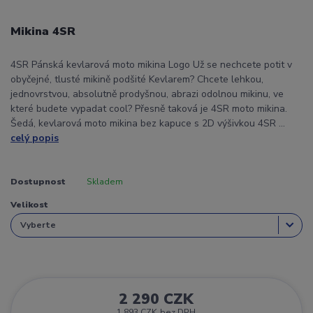
Mikina 4SR
4SR Pánská kevlarová moto mikina Logo Už se nechcete potit v
obyčejné, tlusté mikině podšité Kevlarem? Chcete lehkou,
jednovrstvou, absolutně prodyšnou, abrazi odolnou mikinu, ve
které budete vypadat cool? Přesně taková je 4SR moto mikina.
Šedá, kevlarová moto mikina bez kapuce s 2D výšivkou 4SR ...
celý popis
Dostupnost
Skladem
Velikost
2 290 CZK
1 893 CZK
bez DPH