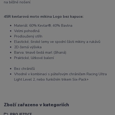
na běžné nošení.
4SR kevlarová moto mikina Logo bez kapuce:
Materiál: 60% Kevlar®, 40% Bavlna
Velmi pohodlná
Prodloužený střih
Elastické, široké lemy ve spodní části mikiny a rukávů
2D černá výšivka
Barva: tmavě šedá marl (žíhaná)
Praktické, látkové balení
Bez chráničů
Vhodné v kombinaci s páteřovým chráničem Racing Ultra
Light Level 2, nebo funkčním trikem Six-Pack+
Zboží zařazeno v kategoriích
PRO JEZDCE