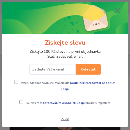
OPAVA 733537099/HLUČÍN
734541648/OLOMOUC 734593593
0
0,00 CZK
Získejte slevu
Menu
Získejte 100 Kč slevu na první objednávku
Stačí zadat váš email
PRO JEZDCE
VOLNÝ ČAS
Pánské mikiny
4SR Pánská
kevlarová moto mikina CAMO YELLOW
Odeslat
Přeji si odebírat novinky e-mailem dle
podmínek zpracování osobních
4SR Pánská kevlarová moto mikina
údajů
.
CAMO YELLOW
Souhlasím se
zpracováním osobních údajů
pro účely registrace.
Zavřít