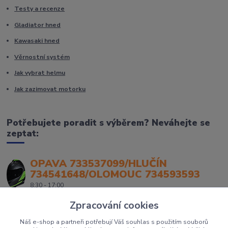
Testy a recenze
Gladiator hned
Kawasaki hned
Věrnostní systém
Jak vybrat helmu
Jak zazimovat motorku
Potřebujete poradit s výběrem? Neváhejte se
zeptat:
OPAVA 733537099/HLUČÍN
734541648/OLOMOUC 734593593
8:30 - 17:00
Zpracování cookies
Náš e-shop a partneři potřebují Váš souhlas s použitím souborů