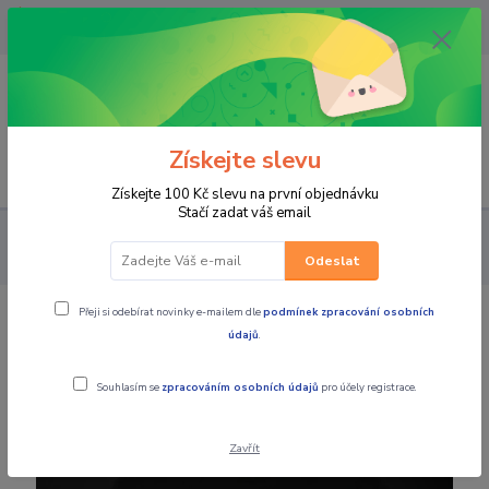
OPAVA 733537099/HLUČÍN
734541648/OLOMOUC 734593593
0
0,00 CZK
Získejte slevu
Menu
Získejte 100 Kč slevu na první objednávku
Stačí zadat váš email
PRO JEZDCE
VOLNÝ ČAS
Pánská trička
4SR Tričko Logo
Carbon Black
Odeslat
Přeji si odebírat novinky e-mailem dle
podmínek zpracování osobních
4SR Tričko Logo Carbon Black
údajů
.
Souhlasím se
zpracováním osobních údajů
pro účely registrace.
Zavřít