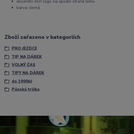
decentní 4SR logo na spodní straně lemu
barva: černá
Zboží zařazeno v kategoriích
PRO JEZDCE
TIP NA DÁREK
VOLNÝ ČAS
TIPY NA DÁREK
do 1000kč
Pánská trička