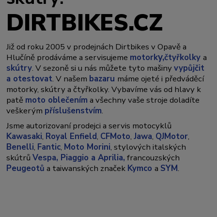
DIRTBIKES.CZ
Již od roku 2005 v prodejnách Dirtbikes v Opavě a
y,
Hlučíně prodáváme a servisujeme
motork
čtyřkolky
a
skútry
. V sezoně si u nás můžete tyto mašiny
vypůjčit
a otestovat
. V našem
bazaru
máme ojeté i předváděcí
motorky, skútry a čtyřkolky. Vybavíme vás od hlavy k
patě
moto oblečením
a všechny vaše stroje doladíte
veškerým
příslušenstvím
.
Jsme autorizovaní prodejci a servis motocyklů
Kawasaki
,
Royal Enfield
,
CFMoto
,
Jawa
,
QJMotor
,
Benelli
,
Fantic
,
Moto Morini
, stylových italských
skútrů
Vespa,
Piaggio a Aprilia,
francouzských
Peugeotů
a taiwanských značek
Kymco
a
SYM
.