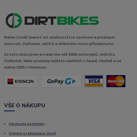
Máme téměř dvacet let zkušeností se servisem a prodejem
motorek, čtyřkolek, skútrů a věškerého moto příslušenství.
Za tuto dobu jsme prodali více něž 6000 motocyklů, skútrů a
čtyřkolek. Naše prodejny můžete navštívit v Opavě, Hlučíně a od
dubna 2025 v Olomouci.
VŠE O NÁKUPU
Obchodní podmínky
Vrácení a reklamace zboží