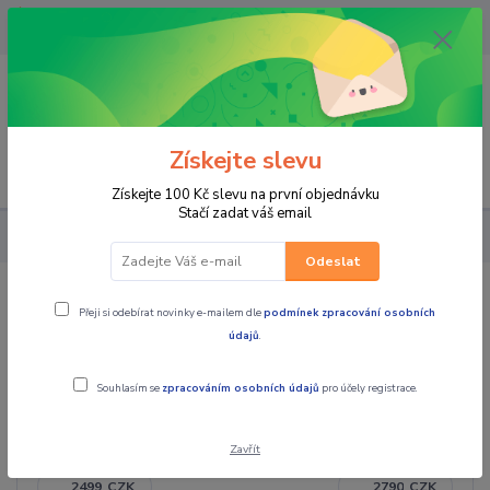
OPAVA 733537099/HLUČÍN
734541648/OLOMOUC 734593593
0
0,00 CZK
Získejte slevu
Menu
Získejte 100 Kč slevu na první objednávku
Stačí zadat váš email
PRO JEZDCE
BUNDY
DĚTSKÉ
Odeslat
DĚTSKÉ
Přeji si odebírat novinky e-mailem dle
podmínek zpracování osobních
údajů
.
Souhlasím se
zpracováním osobních údajů
pro účely registrace.
Cena:
Zavřít
CZK
CZK