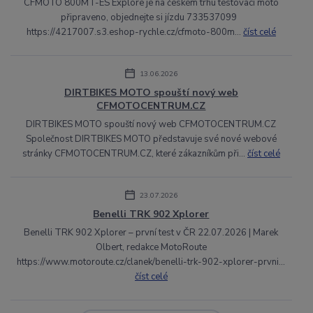
CFMOTO 800MT-ES Explore je na českém trhu testovací moto
připraveno, objednejte si jízdu 733537099
https://4217007.s3.eshop-rychle.cz/cfmoto-800m...
číst celé
13.06.2026
DIRTBIKES MOTO spouští nový web
CFMOTOCENTRUM.CZ
DIRTBIKES MOTO spouští nový web CFMOTOCENTRUM.CZ
Společnost DIRTBIKES MOTO představuje své nové webové
stránky CFMOTOCENTRUM.CZ, které zákazníkům při...
číst celé
23.07.2026
Benelli TRK 902 Xplorer
Benelli TRK 902 Xplorer – první test v ČR 22.07.2026 | Marek
Olbert, redakce MotoRoute
https://www.motoroute.cz/clanek/benelli-trk-902-xplorer-prvni...
číst celé