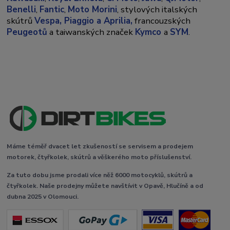
Benelli
,
Fantic
,
Moto Morini
, stylových italských
skútrů
Vespa,
Piaggio a Aprilia,
francouzských
Peugeotů
a taiwanských značek
Kymco
a
SYM
.
Máme téměř dvacet let zkušeností se servisem a prodejem
motorek, čtyřkolek, skútrů a věškerého moto příslušenství.
Za tuto dobu jsme prodali více něž 6000 motocyklů, skútrů a
čtyřkolek. Naše prodejny můžete navštívit v Opavě, Hlučíně a od
dubna 2025 v Olomouci.