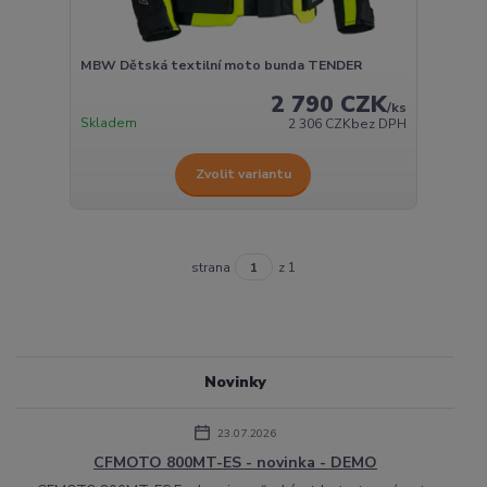
MBW Dětská textilní moto bunda TENDER
2 790 CZK
/
ks
Skladem
2 306 CZK
bez DPH
Zvolit variantu
strana
z 1
Novinky
23.07.2026
CFMOTO 800MT-ES - novinka - DEMO