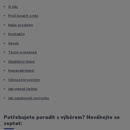
O nás
Proč koupit u nás
Naše prodejny
Kontakty
Servis
Testy a recenze
Gladiator hned
Kawasaki hned
Věrnostní systém
Jak vybrat helmu
Jak zazimovat motorku
Potřebujete poradit s výběrem? Neváhejte se
zeptat: