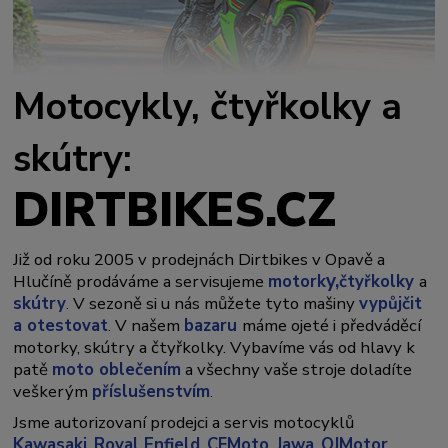
Motocykly, čtyřkolky a
skútry:
DIRTBIKES.CZ
Již od roku 2005 v prodejnách Dirtbikes v Opavě a
y,
Hlučíně prodáváme a servisujeme
motork
čtyřkolky
a
skútry
. V sezoně si u nás můžete tyto mašiny
vypůjčit
a otestovat
. V našem
bazaru
máme ojeté i předváděcí
motorky, skútry a čtyřkolky. Vybavíme vás od hlavy k
patě
moto oblečením
a všechny vaše stroje doladíte
veškerým
příslušenstvím
.
Jsme autorizovaní prodejci a servis motocyklů
Kawasaki
,
Royal Enfield
,
CFMoto
,
Jawa
,
QJMotor
,