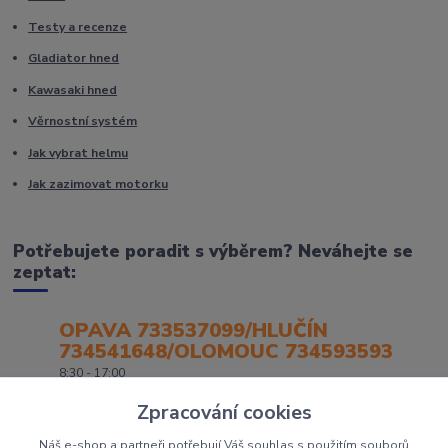
Testy a recenze
Gladiator hned
Kawasaki hned
Věrnostní systém
Jak vybrat helmu
Jak zazimovat motorku
Potřebujete poradit s výběrem? Neváhejte se
zeptat:
OPAVA 733537099/HLUČÍN
734541648/OLOMOUC 734593593
8:30 - 17:00
Zpracování cookies
Náš e-shop a partneři potřebují Váš souhlas s použitím souborů