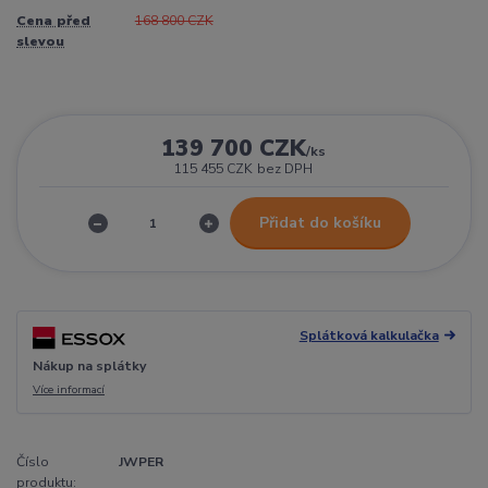
Cena před
168 800 CZK
slevou
139 700 CZK
/
ks
115 455 CZK
bez DPH
Přidat do košíku
Splátková kalkulačka
Nákup na splátky
Více informací
Číslo
JWPER
produktu: