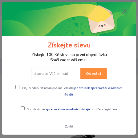
OPAVA 733537099/HLUČÍN
734541648/OLOMOUC 734593593
0
0,00 CZK
Získejte slevu
Menu
Získejte 100 Kč slevu na první objednávku
Stačí zadat váš email
MOTOCYKLY
JAWA
JAWA PÉRÁK černá
Odeslat
JAWA PÉRÁK černá
Přeji si odebírat novinky e-mailem dle
podmínek zpracování osobních
údajů
.
Akce
Souhlasím se
zpracováním osobních údajů
pro účely registrace.
Zavřít