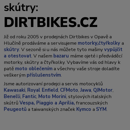
skútry:
DIRTBIKES.CZ
Již od roku 2005 v prodejnách Dirtbikes v Opavě a
y,
Hlučíně prodáváme a servisujeme
motork
čtyřkolky
a
skútry
. V sezoně si u nás můžete tyto mašiny
vypůjčit
a otestovat
. V našem
bazaru
máme ojeté i předváděcí
motorky, skútry a čtyřkolky. Vybavíme vás od hlavy k
patě
moto oblečením
a všechny vaše stroje doladíte
veškerým
příslušenstvím
.
Jsme autorizovaní prodejci a servis motocyklů
Kawasaki
,
Royal Enfield
,
CFMoto
,
Jawa
,
QJMotor
,
Benelli
,
Fantic
,
Moto Morini
, stylových italských
skútrů
Vespa,
Piaggio a Aprilia,
francouzských
Peugeotů
a taiwanských značek
Kymco
a
SYM
.