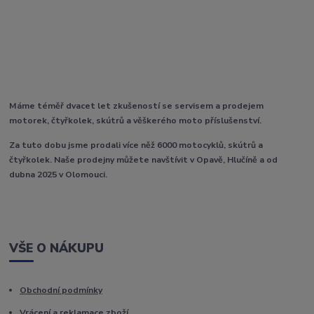
Máme téměř dvacet let zkušeností se servisem a prodejem
motorek, čtyřkolek, skútrů a věškerého moto příslušenství.
Za tuto dobu jsme prodali více něž 6000 motocyklů, skútrů a
čtyřkolek. Naše prodejny můžete navštívit v Opavě, Hlučíně a od
dubna 2025 v Olomouci.
VŠE O NÁKUPU
Obchodní podmínky
Vrácení a reklamace zboží