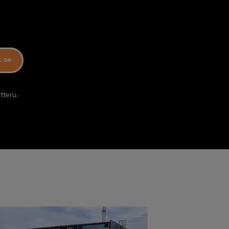
t se
tteru.