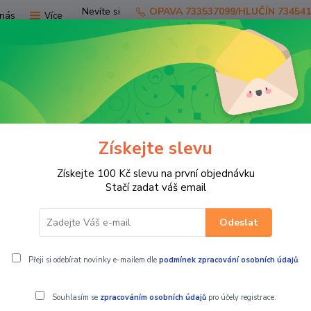
Nevíte si
OPAVA 733537099/HLUČÍN 73454
nás
Více
rady?
Zavolejte.
Hledat
Získejte slevu
TV
SKÚTRY
PRO JEZDCE
PRO STR
Získejte 100 Kč slevu na první objednávku
RE RAIN nepromok pláštěnka
Stačí zadat váš email
Odeslat
pláštěnka
Přeji si odebírat novinky e-mailem dle
podmínek zpracování osobních údajů
.
Souhlasím se
zpracováním osobních údajů
pro účely registrace.
KTM Nepromo