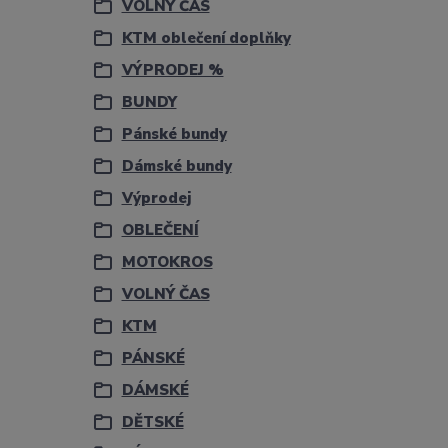
VOLNÝ ČAS
KTM oblečení doplňky
VÝPRODEJ %
BUNDY
Pánské bundy
Dámské bundy
Výprodej
OBLEČENÍ
MOTOKROS
VOLNÝ ČAS
KTM
PÁNSKÉ
DÁMSKÉ
DĚTSKÉ