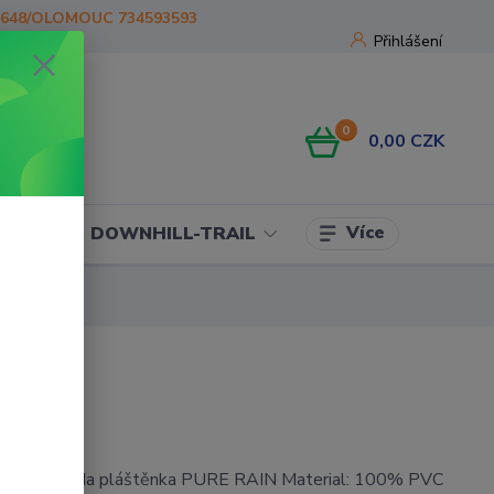
1648/OLOMOUC 734593593
Přihlášení
0
0,00 CZK
Více
OJE
DOWNHILL-TRAIL
kavá bunda pláštěnka PURE RAIN Material: 100% PVC