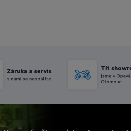
Tři show
Záruka a servis
jsme v Opavě,
s námi se nespálíte
Olomouci