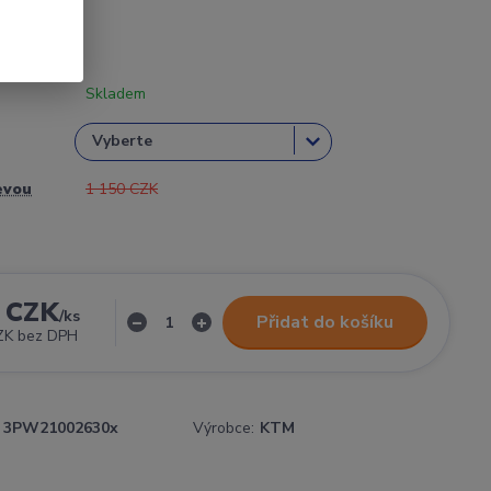
Skladem
evou
1 150 CZK
 CZK
/
ks
Přidat do košíku
ZK
bez DPH
3PW21002630x
Výrobce:
KTM