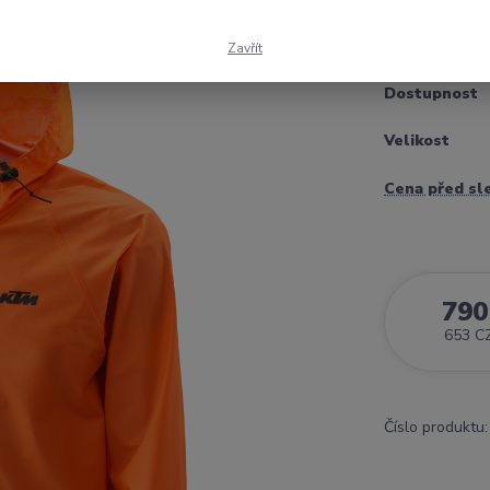
celý popis
Zavřít
Dostupnost
Velikost
Cena před sl
790
653 C
Číslo produktu: