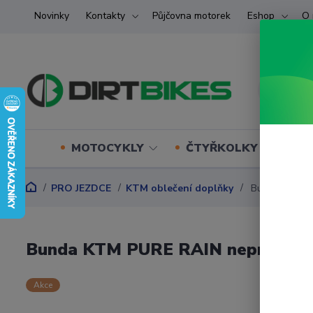
Novinky
Kontakty
Půjčovna motorek
Eshop
O 
MOTOCYKLY
ČTYŘKOLKY (ATV) U
PRO JEZDCE
KTM oblečení doplňky
Bunda KTM PU
Bunda KTM PURE RAIN nepromok 
Akce