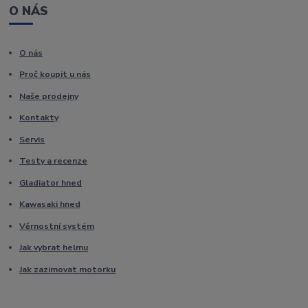
O NÁS
O nás
Proč koupit u nás
Naše prodejny
Kontakty
Servis
Testy a recenze
Gladiator hned
Kawasaki hned
Věrnostní systém
Jak vybrat helmu
Jak zazimovat motorku