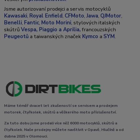
Jsme autorizovaní prodejci a servis motocyklů
Kawasaki
,
Royal Enfield
,
CFMoto
,
Jawa
,
QJMotor
,
Benelli
,
Fantic
,
Moto Morini
, stylových italských
skútrů
Vespa,
Piaggio a Aprilia,
francouzských
Peugeotů
a taiwanských značek
Kymco
a
SYM
.
Máme téměř dvacet let zkušeností se servisem a prodejem
motorek, čtyřkolek, skútrů a věškerého moto příslušenství.
Za tuto dobu jsme prodali více něž 6000 motocyklů, skútrů a
čtyřkolek. Naše prodejny můžete navštívit v Opavě, Hlučíně a od
dubna 2025 v Olomouci.