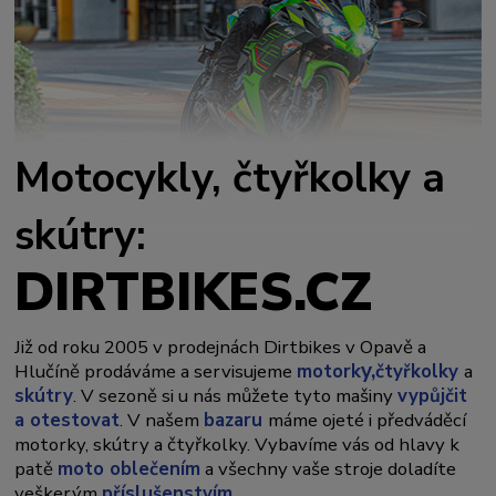
Motocykly, čtyřkolky a
skútry:
DIRTBIKES.CZ
Již od roku 2005 v prodejnách Dirtbikes v Opavě a
y,
Hlučíně prodáváme a servisujeme
motork
čtyřkolky
a
skútry
. V sezoně si u nás můžete tyto mašiny
vypůjčit
a otestovat
. V našem
bazaru
máme ojeté i předváděcí
motorky, skútry a čtyřkolky. Vybavíme vás od hlavy k
patě
moto oblečením
a všechny vaše stroje doladíte
veškerým
příslušenstvím
.