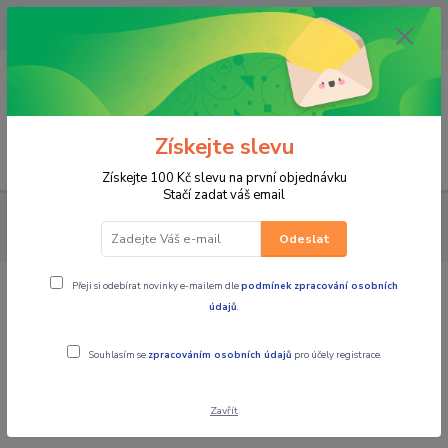
OPAVA 733537099/HLUČÍN
734541648/OLOMOUC 734593593
0
0,00 CZK
Získejte slevu
Menu
Získejte 100 Kč slevu na první objednávku
Stačí zadat váš email
PRO JEZDCE
KAWASAKI oblečení doplňky
DOPLŇKY
Kawasaki dětská láhev 240ml
Odeslat
Přeji si odebírat novinky e-mailem dle
podmínek zpracování osobních
Kawasaki dětská láhev 240ml
údajů
.
Souhlasím se
zpracováním osobních údajů
pro účely registrace.
Zavřít