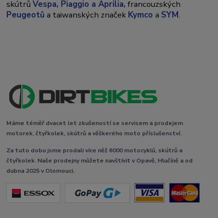
skútrů
Vespa,
Piaggio a Aprilia,
francouzských
Peugeotů
a taiwanských značek
Kymco
a
SYM
.
Máme téměř dvacet let zkušeností se servisem a prodejem
motorek, čtyřkolek, skútrů a věškerého moto příslušenství.
Za tuto dobu jsme prodali více něž 6000 motocyklů, skútrů a
čtyřkolek. Naše prodejny můžete navštívit v Opavě, Hlučíně a od
dubna 2025 v Olomouci.