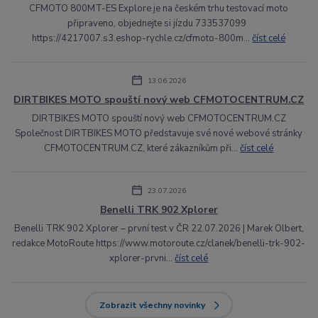
CFMOTO 800MT-ES Explore je na českém trhu testovací moto
připraveno, objednejte si jízdu 733537099
https://4217007.s3.eshop-rychle.cz/cfmoto-800m...
číst celé
13.06.2026
DIRTBIKES MOTO spouští nový web CFMOTOCENTRUM.CZ
DIRTBIKES MOTO spouští nový web CFMOTOCENTRUM.CZ
Společnost DIRTBIKES MOTO představuje své nové webové stránky
CFMOTOCENTRUM.CZ, které zákazníkům při...
číst celé
23.07.2026
Benelli TRK 902 Xplorer
Benelli TRK 902 Xplorer – první test v ČR 22.07.2026 | Marek Olbert,
redakce MotoRoute https://www.motoroute.cz/clanek/benelli-trk-902-
xplorer-prvni...
číst celé
Zobrazit všechny novinky