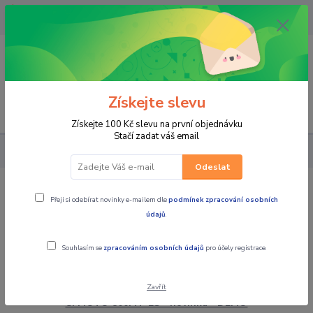
OPAVA 733537099/HLUČÍN
734541648/OLOMOUC 734593593
0
0,00 CZK
Získejte slevu
Menu
Získejte 100 Kč slevu na první objednávku
Stačí zadat váš email
Kontakty
Kontakty
Odeslat
Přeji si odebírat novinky e-mailem dle
podmínek zpracování osobních
údajů
.
Souhlasím se
zpracováním osobních údajů
pro účely registrace.
Novinky
23.07.2026
Zavřít
CFMOTO 800MT-ES - novinka - DEMO