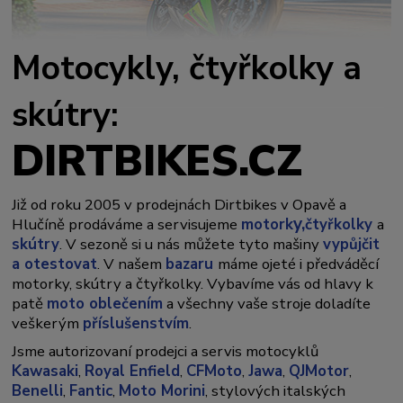
Motocykly, čtyřkolky a
skútry:
DIRTBIKES.CZ
Již od roku 2005 v prodejnách Dirtbikes v Opavě a
y,
Hlučíně prodáváme a servisujeme
motork
čtyřkolky
a
skútry
. V sezoně si u nás můžete tyto mašiny
vypůjčit
a otestovat
. V našem
bazaru
máme ojeté i předváděcí
motorky, skútry a čtyřkolky. Vybavíme vás od hlavy k
patě
moto oblečením
a všechny vaše stroje doladíte
veškerým
příslušenstvím
.
Jsme autorizovaní prodejci a servis motocyklů
Kawasaki
,
Royal Enfield
,
CFMoto
,
Jawa
,
QJMotor
,
Benelli
,
Fantic
,
Moto Morini
, stylových italských