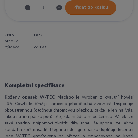
Přidat do košíku
Číslo
16225
produktu:
Výrobce:
W-Tec
Kompletní specifikace
Kožený opasek W-TEC Machoo
je vyroben z kvalitní hovězí
kůže Cowhide, čímž je zaručena jeho dlouhá životnost. Disponuje
oboustrannou (otočnou) chromovou přezkou, takže je jen na Vás,
jakou stranu pásku použijete, zda hnědou nebo černou. Pásek lze
také snadno svépomocí zkrátit, díky tomu, že spona lze lehce
sundat a zpět nasadit. Elegantní design opasku doplňují decentní
loga W-TEC gravírovaná na přezce a embosovaná na konci