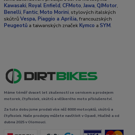
Kawasaki
,
Royal Enfield
,
CFMoto
,
Jawa
,
QJMotor
,
Benelli
,
Fantic
,
Moto Morini
, stylových italských
skútrů
Vespa,
Piaggio a Aprilia,
francouzských
Peugeotů
a taiwanských značek
Kymco
a
SYM
.
Máme téměř dvacet let zkušeností se servisem a prodejem
motorek, čtyřkolek, skútrů a věškerého moto příslušenství.
Za tuto dobu jsme prodali více něž 6000 motocyklů, skútrů a
čtyřkolek. Naše prodejny můžete navštívit v Opavě, Hlučíně a od
dubna 2025 v Olomouci.