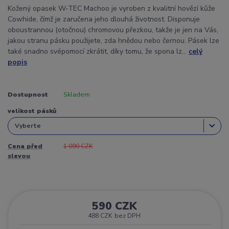
Kožený opasek W-TEC Machoo je vyroben z kvalitní hovězí kůže
Cowhide, čímž je zaručena jeho dlouhá životnost. Disponuje
oboustrannou (otočnou) chromovou přezkou, takže je jen na Vás,
jakou stranu pásku použijete, zda hnědou nebo černou. Pásek lze
také snadno svépomocí zkrátit, díky tomu, že spona lz...
celý
popis
Dostupnost
Skladem
velikost pásků
Cena před
1 090 CZK
slevou
590 CZK
488 CZK
bez DPH