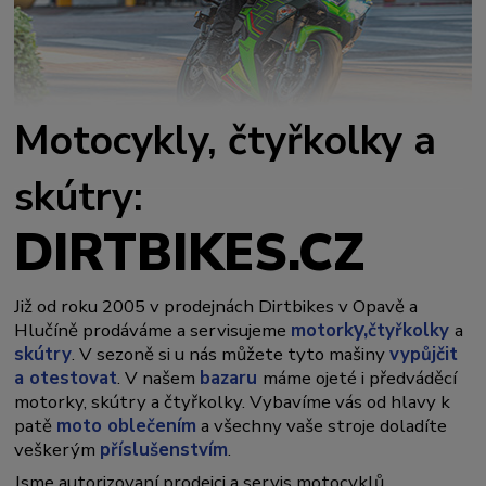
Motocykly, čtyřkolky a
skútry:
DIRTBIKES.CZ
Již od roku 2005 v prodejnách Dirtbikes v Opavě a
y,
Hlučíně prodáváme a servisujeme
motork
čtyřkolky
a
skútry
. V sezoně si u nás můžete tyto mašiny
vypůjčit
a otestovat
. V našem
bazaru
máme ojeté i předváděcí
motorky, skútry a čtyřkolky. Vybavíme vás od hlavy k
patě
moto oblečením
a všechny vaše stroje doladíte
veškerým
příslušenstvím
.
Jsme autorizovaní prodejci a servis motocyklů