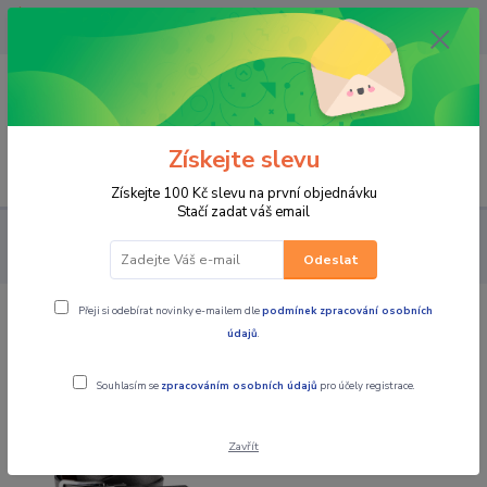
OPAVA 733537099/HLUČÍN
734541648/OLOMOUC 734593593
0
0,00 CZK
Získejte slevu
Menu
Získejte 100 Kč slevu na první objednávku
Stačí zadat váš email
PRO JEZDCE
VOLNÝ ČAS
Pásky a šle
Kožený opasek W-
TEC Machoo hnědá
Odeslat
Přeji si odebírat novinky e-mailem dle
podmínek zpracování osobních
Kožený opasek W-TEC Machoo hnědá
údajů
.
Souhlasím se
zpracováním osobních údajů
pro účely registrace.
Zavřít