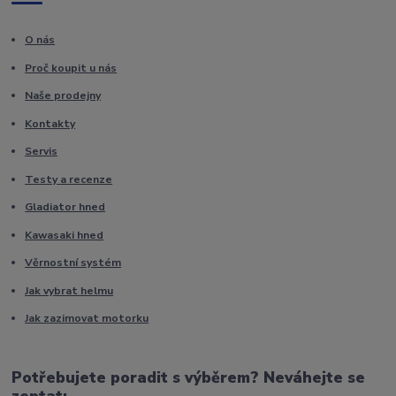
O nás
Proč koupit u nás
Naše prodejny
Kontakty
Servis
Testy a recenze
Gladiator hned
Kawasaki hned
Věrnostní systém
Jak vybrat helmu
Jak zazimovat motorku
Potřebujete poradit s výběrem? Neváhejte se
zeptat: