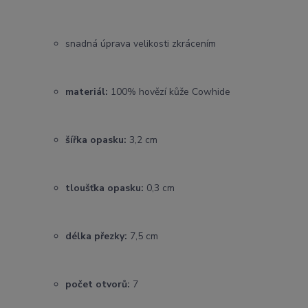
snadná úprava velikosti zkrácením
materiál:
100% hovězí kůže Cowhide
šířka opasku:
3,2 cm
tloušťka opasku:
0,3 cm
délka přezky:
7,5 cm
počet otvorů:
7