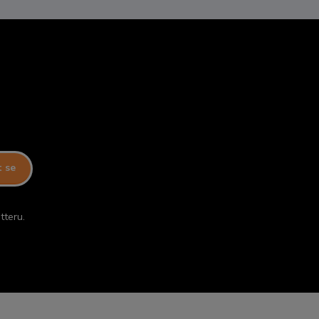
t se
tteru.