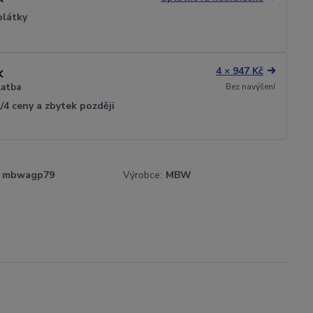
plátky
4 × 947 Kč
Bez navýšení
latba
1/4 ceny a zbytek později
mbwagp79
Výrobce:
MBW