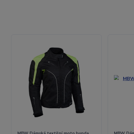
MBW Dámská textilní moto bunda
MBW Dáms