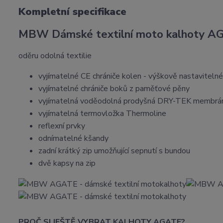
Kompletní specifikace
MBW Dámské textilní moto kalhoty A
oděru odolná textilie
vyjímatelné CE chrániče kolen - výškově nastavitelné
vyjímatelné chrániče boků z paměťové pěny
vyjímatelná voděodolná prodyšná DRY-TEK membrá
vyjímatelná termovložka Thermoline
reflexní prvky
odnímatelné kšandy
zadní krátký zip umožňující sepnutí s bundou
dvě kapsy na zip
PROČ SI JEŠTĚ VYBRAT KALHOTY AGATE?