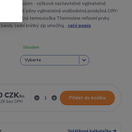
E chrániče kolen - výškově nastavitelné vyjímatelné
ů z paměťové pěny vyjímatelná voděodolná prodyšná DRY-
 vyjímatelná termovložka Thermoline reflexní prvky
šandy zadní krátký zip umožňuj...
celý popis
Skladem
0 CZK
/
ks
Přidat do košíku
CZK
bez DPH
Splátková kalkulačka