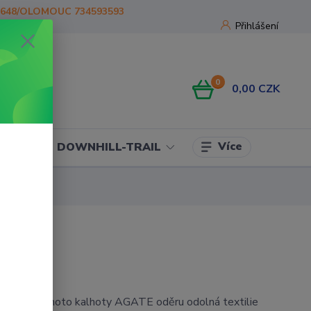
1648/OLOMOUC 734593593
Přihlášení
0
0,00 CZK
Více
OJE
DOWNHILL-TRAIL
extilní moto kalhoty AGATE oděru odolná textilie