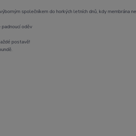
výborným společníkem do horkých letních dnů, kdy membrána ne
e padnoucí oděv
každé postavě!
 bundě.