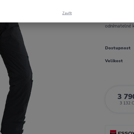
vyjímatelné C
chrániče bok
Zavřít
TEK membrána
odnímatelné k
Dostupnost
Velikost
3 79
3 132 