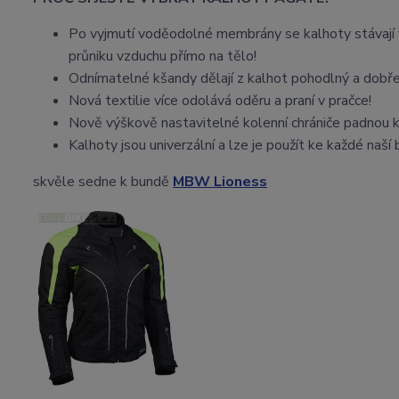
Po vyjmutí voděodolné membrány se kalhoty stávají 
průniku vzduchu přímo na tělo!
Odnímatelné kšandy dělají z kalhot pohodlný a dobř
Nová textilie více odolává oděru a praní v pračce!
Nově výškově nastavitelné kolenní chrániče padnou 
Kalhoty jsou univerzální a lze je použít ke každé naší
skvěle sedne k bundě
MBW Lioness