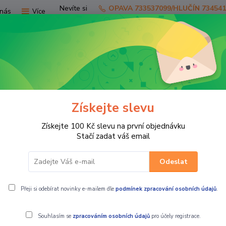
Nevíte si
OPAVA 733537099/HLUČÍN 73454
nás
Více
rady?
Zavolejte.
Hledat
Získejte slevu
TV
SKÚTRY
PRO JEZDCE
PRO STR
Získejte 100 Kč slevu na první objednávku
Dámské textilní moto kalhoty AGATE
Stačí zadat váš email
Odeslat
ty AGATE
Přeji si odebírat novinky e-mailem dle
podmínek zpracování osobních údajů
.
Souhlasím se
zpracováním osobních údajů
pro účely registrace.
MBW Dámské t