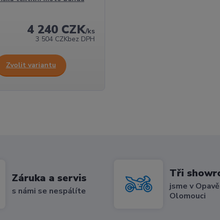
4 240 CZK
/
ks
3 504 CZK
bez DPH
Zvolit variantu
Tři show
Záruka a servis
jsme v Opavě,
s námi se nespálíte
Olomouci