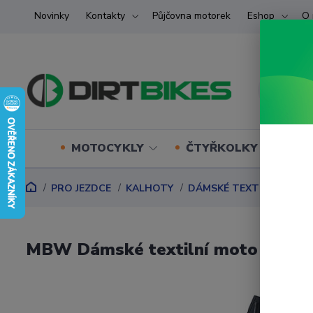
Novinky
Kontakty
Půjčovna motorek
Eshop
O 
MOTOCYKLY
ČTYŘKOLKY (ATV) U
PRO JEZDCE
KALHOTY
DÁMSKÉ TEXTILNÍ
MBW 
MBW Dámské textilní moto kalho