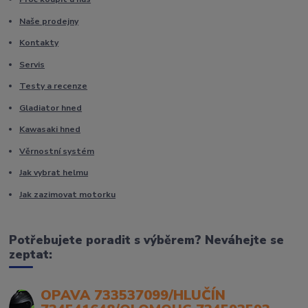
Naše prodejny
Kontakty
Servis
Testy a recenze
Gladiator hned
Kawasaki hned
Věrnostní systém
Jak vybrat helmu
Jak zazimovat motorku
Potřebujete poradit s výběrem? Neváhejte se
zeptat:
OPAVA 733537099/HLUČÍN