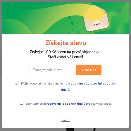
OPAVA 733537099/HLUČÍN
734541648/OLOMOUC 734593593
0
0,00 CZK
Získejte slevu
Menu
Získejte 100 Kč slevu na první objednávku
Stačí zadat váš email
PRO JEZDCE
KALHOTY
DÁMSKÉ TEXTILNÍ
MBW Dámské
textilní moto kalhoty AMELIA
Odeslat
Přeji si odebírat novinky e-mailem dle
podmínek zpracování osobních
MBW Dámské textilní moto kalhoty
údajů
.
AMELIA
Souhlasím se
zpracováním osobních údajů
pro účely registrace.
Zavřít