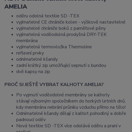
AMELIA
oděru odolná textilie SD -TEX
vyjímatelné CE chrániče kolen - výškově nastavitelné
vyjímatelné chrániče boků z paměťové pěny
vyjímatelná voděodolná prodyšná DRY-TEK
membrána
vyjímatelná termovložka Thermoline
reflexní prvky
odnímatelné kšandy
zadní krátký zip umožňující sepnutí s bundou
dvě kapsy na zip
PROČ SI JEŠTĚ VYBRAT KALHOTY AMELIA?
Po vyjmutí voděodolné membrány se kalhoty
stávají výborným společníkem do horkých letních dnů,
kdy membrána nebrání průniku vzduchu přímo na tělo!
Odnímatelné kšandy dělají z kalhot pohodlný a dobře
padnoucí oděv
Nová textilie SD -TEX více odolává oděru a praní v