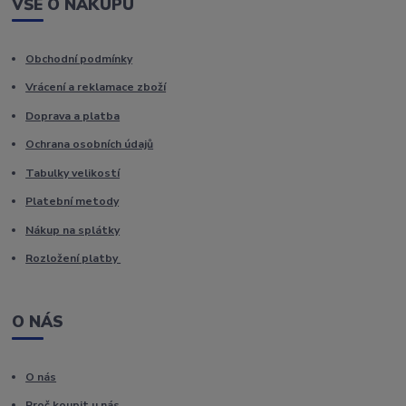
VŠE O NÁKUPU
Obchodní podmínky
Vrácení a reklamace zboží
Doprava a platba
Ochrana osobních údajů
Tabulky velikostí
Platební metody
Nákup na splátky
Rozložení platby
O NÁS
O nás
Proč koupit u nás