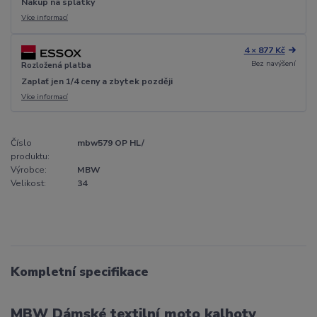
Nákup na splátky
Více informací
4 × 877 Kč
Bez navýšení
Rozložená platba
Zaplať jen 1/4 ceny a zbytek později
Více informací
Číslo
mbw579 OP HL/
produktu:
Výrobce:
MBW
Velikost:
34
Kompletní specifikace
MBW D
ámské textilní moto kalhoty