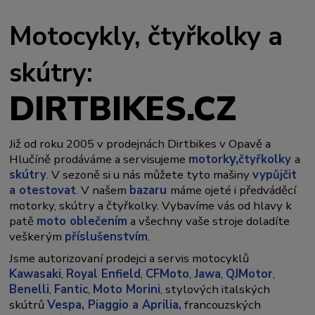
Motocykly, čtyřkolky a
skútry:
DIRTBIKES.CZ
Již od roku 2005 v prodejnách Dirtbikes v Opavě a
y,
Hlučíně prodáváme a servisujeme
motork
čtyřkolky
a
skútry
. V sezoně si u nás můžete tyto mašiny
vypůjčit
a otestovat
. V našem
bazaru
máme ojeté i předváděcí
motorky, skútry a čtyřkolky. Vybavíme vás od hlavy k
patě
moto oblečením
a všechny vaše stroje doladíte
veškerým
příslušenstvím
.
Jsme autorizovaní prodejci a servis motocyklů
Kawasaki
,
Royal Enfield
,
CFMoto
,
Jawa
,
QJMotor
,
Benelli
,
Fantic
,
Moto Morini
, stylových italských
skútrů
Vespa,
Piaggio a Aprilia,
francouzských