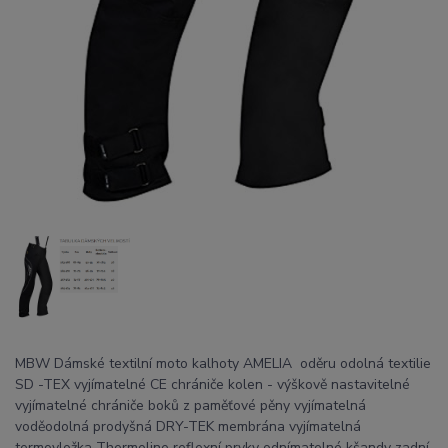
MBW Dámské textilní moto kalhoty AMELIA oděru odolná textilie
SD -TEX vyjímatelné CE chrániče kolen - výškově nastavitelné
vyjímatelné chrániče boků z paměťové pěny vyjímatelná
voděodolná prodyšná DRY-TEK membrána vyjímatelná
termovložka Thermoline reflexní prvky odnímatelné kšandy zadní