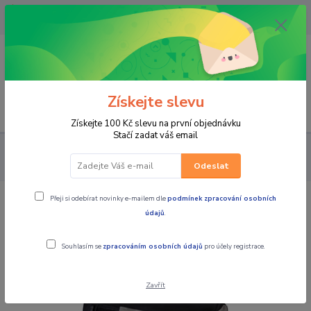
OPAVA 733537099/HLUČÍN
734541648/OLOMOUC 734593593
0
0,00 CZK
Získejte slevu
Menu
Získejte 100 Kč slevu na první objednávku
Stačí zadat váš email
PRO JEZDCE
KALHOTY
PÁNSKÉ TEXTILNÍ
MBW Pánské
textilní moto kalhoty Beret green
Odeslat
Přeji si odebírat novinky e-mailem dle
podmínek zpracování osobních
MBW Pánské textilní moto kalhoty
údajů
.
Beret green
Souhlasím se
zpracováním osobních údajů
pro účely registrace.
Zavřít