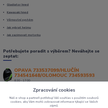
Gladiator hned
Kawasaki hned
Věrnostní systém
Jak vybrat helmu
Jak zazimovat motorku
Potřebujete poradit s výběrem? Neváhejte se
zeptat:
OPAVA 733537099/HLUČÍN
734541648/OLOMOUC 734593593
8:30 - 17:00
Zpracování cookies
Náš e-shop a partneři potřebují Váš souhlas s použitím souborů
cookies, aby Vám mohli zobrazovat informace týkající se Vašich
zájmů.