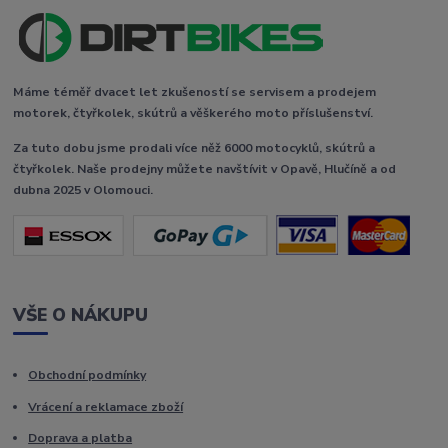
Máme téměř dvacet let zkušeností se servisem a prodejem
motorek, čtyřkolek, skútrů a věškerého moto příslušenství.
Za tuto dobu jsme prodali více něž 6000 motocyklů, skútrů a
čtyřkolek. Naše prodejny můžete navštívit v Opavě, Hlučíně a od
dubna 2025 v Olomouci.
VŠE O NÁKUPU
Obchodní podmínky
Vrácení a reklamace zboží
Doprava a platba