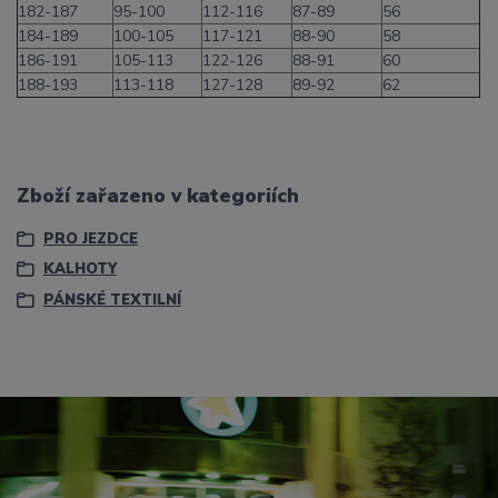
182-187
95-100
112-116
87-89
56
184-189
100-105
117-121
88-90
58
186-191
105-113
122-126
88-91
60
188-193
113-118
127-128
89-92
62
Zboží zařazeno v kategoriích
PRO JEZDCE
KALHOTY
PÁNSKÉ TEXTILNÍ