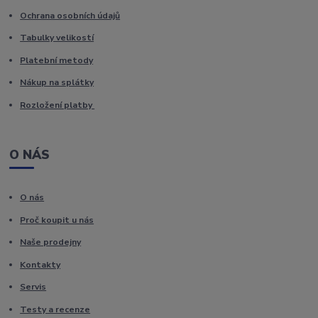
Ochrana osobních údajů
Tabulky velikostí
Platební metody
Nákup na splátky
Rozložení platby
O NÁS
O nás
Proč koupit u nás
Naše prodejny
Kontakty
Servis
Testy a recenze