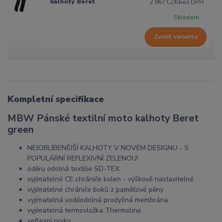
kalhoty Beret
2 967 CZK
bez DPH
Skladem
Zvolit variantu
Kompletní specifikace
MBW Pánské textilní moto kalhoty Beret
green
NEJOBLÍBENĚJŠÍ KALHOTY V NOVÉM DESIGNU - S
POPULÁRNÍ REFLEXIVNÍ ZELENOU!
oděru odolná textilie SD-TEX
vyjímatelné CE chrániče kolen - výškově nastavitelné
vyjímatelné chrániče boků z paměťové pěny
vyjímatelná voděodolná prodyšná membrána
vyjímatelná termovložka Thermoline
veflexní prvky