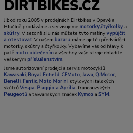
DIRTBIKES.CZ
Již od roku 2005 v prodejnách Dirtbikes v Opavě a
y,
Hlučíně prodáváme a servisujeme
motork
čtyřkolky
a
skútry
. V sezoně si u nás můžete tyto mašiny
vypůjčit
a otestovat
. V našem
bazaru
máme ojeté i předváděcí
motorky, skútry a čtyřkolky. Vybavíme vás od hlavy k
patě
moto oblečením
a všechny vaše stroje doladíte
veškerým
příslušenstvím
.
Jsme autorizovaní prodejci a servis motocyklů
Kawasaki
,
Royal Enfield
,
CFMoto
,
Jawa
,
QJMotor
,
Benelli
,
Fantic
,
Moto Morini
, stylových italských
skútrů
Vespa,
Piaggio a Aprilia,
francouzských
Peugeotů
a taiwanských značek
Kymco
a
SYM
.