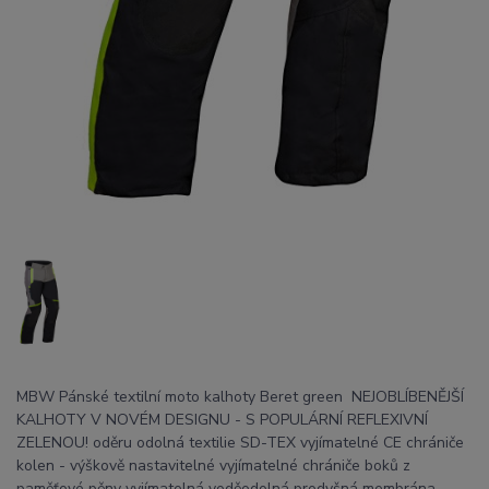
MBW Pánské textilní moto kalhoty Beret green NEJOBLÍBENĚJŠÍ
KALHOTY V NOVÉM DESIGNU - S POPULÁRNÍ REFLEXIVNÍ
ZELENOU! oděru odolná textilie SD-TEX vyjímatelné CE chrániče
kolen - výškově nastavitelné vyjímatelné chrániče boků z
paměťové pěny vyjímatelná voděodolná prodyšná membrána