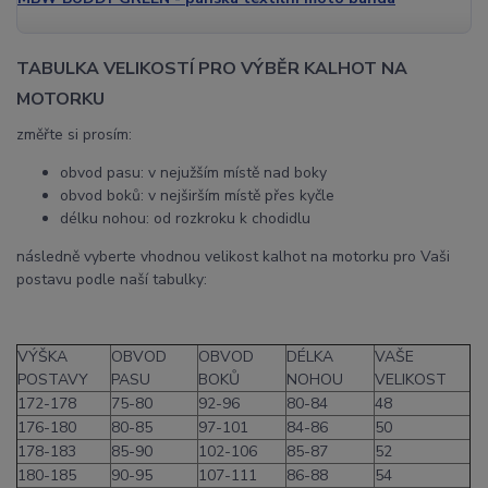
TABULKA VELIKOSTÍ PRO VÝBĚR KALHOT NA
MOTORKU
změřte si prosím:
obvod pasu: v nejužším místě nad boky
obvod boků: v nejširším místě přes kyčle
délku nohou: od rozkroku k chodidlu
následně vyberte vhodnou velikost kalhot na motorku pro Vaši
postavu podle naší tabulky:
VÝŠKA
OBVOD
OBVOD
DÉLKA
VAŠE
POSTAVY
PASU
BOKŮ
NOHOU
VELIKOST
172-178
75-80
92-96
80-84
48
176-180
80-85
97-101
84-86
50
178-183
85-90
102-106
85-87
52
180-185
90-95
107-111
86-88
54