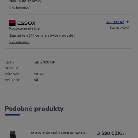
Nákup na splátky
Více informací
4 × 897 Kč
Bez navýšení
Rozložená platba
Zaplať jen 1/4 ceny a zbytek později
Více informací
Číslo
mbw028 OP
produktu:
Výrobce:
MBW
Velikost:
56
Podobné produkty
3 590 CZK
MBW Pánské textilní moto
/
ks