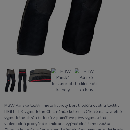
MBW Pánské textilní moto kalhoty Beret oděru odolná textilie
HIGH-TEX vyjímatelné CE chrániče kolen - výškově nastavitelné
vyjímatelné chrániče boků z paměťové pěny vyjímatelná
voděodolná prodyšná membrána vyjímatelná termovložka
Thermoline reflexní prvky ventilační Air-flow systém zadní krátký