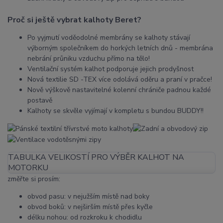
Proč si ještě vybrat kalhoty Beret?
Po yyjmutí voděodolné membrány se kalhoty stávají
výborným společníkem do horkých letních dnů - membrána
nebrání průniku vzduchu přímo na tělo!
Ventilační systém kalhot podporuje jejich prodyšnost
Nová textilie SD -TEX více odolává oděru a praní v pračce!
Nově výškově nastavitelné kolenní chrániče padnou každé
postavě
Kalhoty se skvěle vyjímají v kompletu s bundou BUDDY!!
TABULKA VELIKOSTÍ PRO VÝBĚR KALHOT NA
MOTORKU
změřte si prosím:
obvod pasu: v nejužším místě nad boky
obvod boků: v nejširším místě přes kyčle
délku nohou: od rozkroku k chodidlu