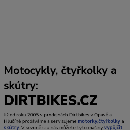
Motocykly, čtyřkolky a
skútry:
DIRTBIKES.CZ
Již od roku 2005 v prodejnách Dirtbikes v Opavě a
y,
Hlučíně prodáváme a servisujeme
motork
čtyřkolky
a
skútry
. V sezoně si u nás můžete tyto mašiny
vypůjčit