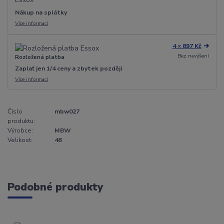
Nákup na splátky
Více informací
4 × 897 Kč
Bez navýšení
Rozložená platba
Zaplať jen 1/4 ceny a zbytek později
Více informací
Číslo
mbw027
produktu:
Výrobce:
MBW
Velikost:
48
Podobné produkty