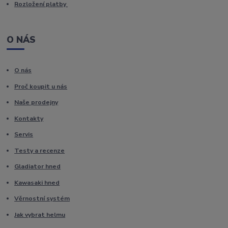
Rozložení platby
O NÁS
O nás
Proč koupit u nás
Naše prodejny
Kontakty
Servis
Testy a recenze
Gladiator hned
Kawasaki hned
Věrnostní systém
Jak vybrat helmu