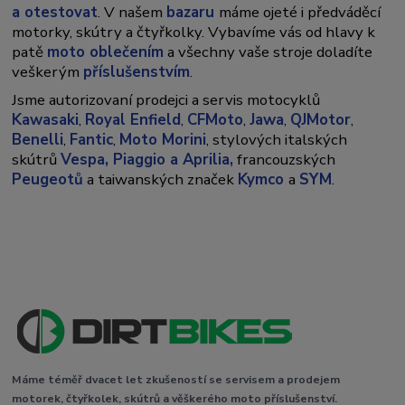
a otestovat
. V našem
bazaru
máme ojeté i předváděcí
motorky, skútry a čtyřkolky. Vybavíme vás od hlavy k
patě
moto oblečením
a všechny vaše stroje doladíte
veškerým
příslušenstvím
.
Jsme autorizovaní prodejci a servis motocyklů
Kawasaki
,
Royal Enfield
,
CFMoto
,
Jawa
,
QJMotor
,
Benelli
,
Fantic
,
Moto Morini
, stylových italských
skútrů
Vespa,
Piaggio a Aprilia,
francouzských
Peugeotů
a taiwanských značek
Kymco
a
SYM
.
Máme téměř dvacet let zkušeností se servisem a prodejem
motorek, čtyřkolek, skútrů a věškerého moto příslušenství.