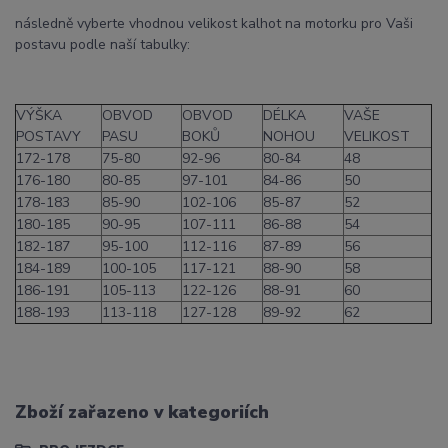
následně vyberte vhodnou velikost kalhot na motorku pro Vaši
postavu podle naší tabulky:
VÝŠKA
OBVOD
OBVOD
DÉLKA
VAŠE
POSTAVY
PASU
BOKŮ
NOHOU
VELIKOST
172-178
75-80
92-96
80-84
48
176-180
80-85
97-101
84-86
50
178-183
85-90
102-106
85-87
52
180-185
90-95
107-111
86-88
54
182-187
95-100
112-116
87-89
56
184-189
100-105
117-121
88-90
58
186-191
105-113
122-126
88-91
60
188-193
113-118
127-128
89-92
62
Zboží zařazeno v kategoriích