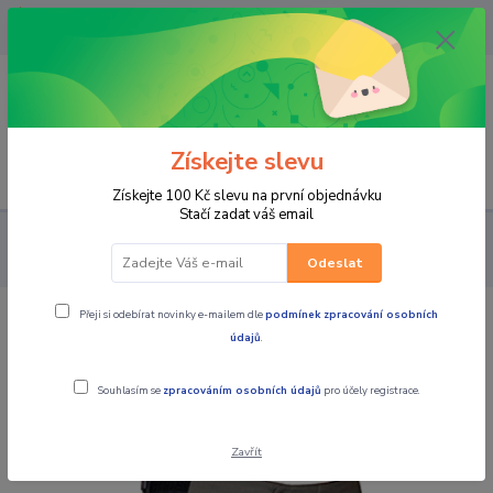
OPAVA 733537099/HLUČÍN
734541648/OLOMOUC 734593593
0
0,00 CZK
Získejte slevu
Menu
Získejte 100 Kč slevu na první objednávku
Stačí zadat váš email
PRO JEZDCE
KALHOTY
PÁNSKÉ TEXTILNÍ
MBW Pánské
textilní moto kalhoty Beret
Odeslat
Přeji si odebírat novinky e-mailem dle
podmínek zpracování osobních
MBW Pánské textilní moto kalhoty
údajů
.
Beret
Souhlasím se
zpracováním osobních údajů
pro účely registrace.
Zavřít