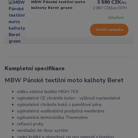
3 590 CZK
MBW Pánské textilní moto
/
ks
kalhoty Beret green
2 967 CZK
bez DPH
Skladem
Zvolit variantu
Kompletní specifikace
MBW Pánské textilní moto kalhoty Beret
oděru odolná textilie HIGH-TEX
vyjímatelné CE chrániče kolen - výškově nastavitelné
vyjímatelné chrániče boků z paměťové pěny
vyjímatelná voděodolná prodyšná membrána
vyjímatelná termovložka Thermoline
reflexní prvky
ventilační Air-flow systém
zadní krátký a obvodový zip pro sepnutí s bundou