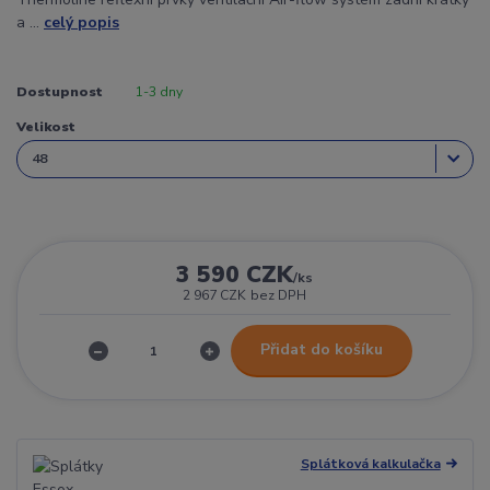
a ...
celý popis
Dostupnost
1-3 dny
Velikost
3 590 CZK
/
ks
2 967 CZK
bez DPH
Přidat do košíku
Splátková kalkulačka