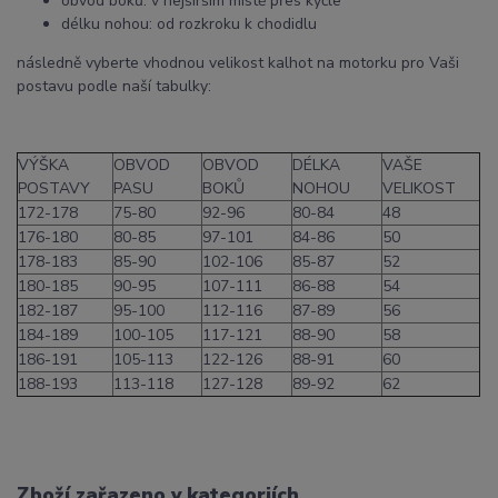
obvod boků: v nejširším místě přes kyčle
délku nohou: od rozkroku k chodidlu
následně vyberte vhodnou velikost kalhot na motorku pro Vaši
postavu podle naší tabulky:
VÝŠKA
OBVOD
OBVOD
DÉLKA
VAŠE
POSTAVY
PASU
BOKŮ
NOHOU
VELIKOST
172-178
75-80
92-96
80-84
48
176-180
80-85
97-101
84-86
50
178-183
85-90
102-106
85-87
52
180-185
90-95
107-111
86-88
54
182-187
95-100
112-116
87-89
56
184-189
100-105
117-121
88-90
58
186-191
105-113
122-126
88-91
60
188-193
113-118
127-128
89-92
62
Zboží zařazeno v kategoriích