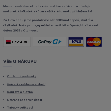
Máme téměř dvacet let zkušeností se servisem a prodejem
motorek, čtyřkolek, skútrů a věškerého moto příslušenství.
Za tuto dobu jsme prodali více něž 6000 motocyklů, skútrů a
čtyřkolek. Naše prodejny můžete navštívit v Opavě, Hlučíně a od
dubna 2025 v Olomouci.
VŠE O NÁKUPU
Obchodní podmínky
Vrácení a reklamace zboží
Doprava a platba
Ochrana osobních údajů
Tabulky velikostí