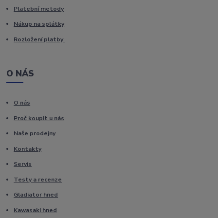
Platební metody
Nákup na splátky
Rozložení platby
O NÁS
O nás
Proč koupit u nás
Naše prodejny
Kontakty
Servis
Testy a recenze
Gladiator hned
Kawasaki hned