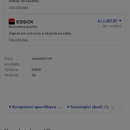
Nákup na splátky
Více informací
4 × 1 007 Kč
Bez navýšení
Rozložená platba
Zaplať jen 1/4 ceny a zbytek později
Více informací
Číslo
mbw023 OP
produktu:
Výrobce:
MBW
Velikost:
52
Kompletní specifikace
Související zboží
1