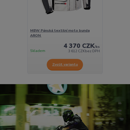
MBW Pánská textilní moto bunda
ARON
4 370 CZK
/
ks
Skladem
3 612 CZK
bez DPH
Zvolit variantu