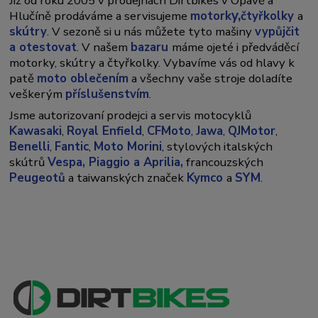
Již od roku 2005 v prodejnách Dirtbikes v Opavě a
y,
Hlučíně prodáváme a servisujeme
motork
čtyřkolky
a
skútry
. V sezoně si u nás můžete tyto mašiny
vypůjčit
a otestovat
. V našem
bazaru
máme ojeté i předváděcí
motorky, skútry a čtyřkolky. Vybavíme vás od hlavy k
patě
moto oblečením
a všechny vaše stroje doladíte
veškerým
příslušenstvím
.
Jsme autorizovaní prodejci a servis motocyklů
Kawasaki
,
Royal Enfield
,
CFMoto
,
Jawa
,
QJMotor
,
Benelli
,
Fantic
,
Moto Morini
, stylových italských
skútrů
Vespa,
Piaggio a Aprilia,
francouzských
Peugeotů
a taiwanských značek
Kymco
a
SYM
.