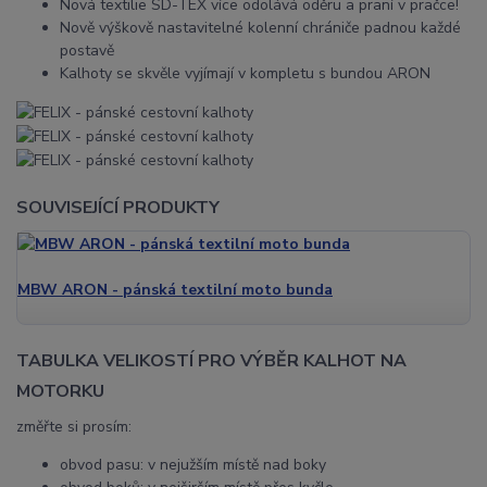
Nová textilie SD-TEX více odolává oděru a praní v pračce!
Nově výškově nastavitelné kolenní chrániče padnou každé
postavě
Kalhoty se skvěle vyjímají v kompletu s bundou ARON
SOUVISEJÍCÍ PRODUKTY
MBW ARON - pánská textilní moto bunda
TABULKA VELIKOSTÍ PRO VÝBĚR KALHOT NA
MOTORKU
změřte si prosím:
obvod pasu: v nejužším místě nad boky