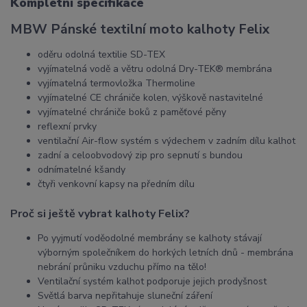
Kompletní specifikace
MBW Pánské textilní moto kalhoty Felix
oděru odolná textilie SD-TEX
vyjímatelná vodě a větru odolná Dry-TEK® membrána
vyjímatelná termovložka Thermoline
vyjímatelné CE chrániče kolen, výškově nastavitelné
vyjímatelné chrániče boků z paměťové pěny
reflexní prvky
ventilační Air-flow systém s výdechem v zadním dílu kalhot
zadní a celoobvodový zip pro sepnutí s bundou
odnímatelné kšandy
čtyři venkovní kapsy na předním dílu
Proč si ještě vybrat kalhoty Felix?
Po yyjmutí voděodolné membrány se kalhoty stávají
výborným společníkem do horkých letních dnů - membrána
nebrání průniku vzduchu přímo na tělo!
Ventilační systém kalhot podporuje jejich prodyšnost
Světlá barva nepřitahuje sluneční záření