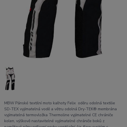
MBW Pánské textilní moto kalhoty Felix oděru odolná textilie
SD-TEX vyjímatelná vodě a větru odolná Dry-TEK® membrána
vyjímatelná termovložka Thermoline vyjímatelné CE chrániče
kolen, výškově nastavitelné vyjímatelné chrániče boků z
paměťové pěny reflexní prvky ventilační Air-flow systém s