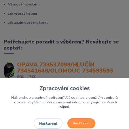
Věrnostní systém
Jak vybrat helmu
Jak zazimovat motorku
Potřebujete poradit s výběrem? Neváhejte se
zeptat:
OPAVA 733537099/HLUČÍN
734541648/OLOMOUC 734593593
8:30 - 17:00
Zpracování cookies
Náš e-shop a partneři potřebují Váš souhlas s použitím souborů
cookies, aby Vám mohli zobrazovat informace týkající se Vašich
zájmů.
Souhlasím
Nastavení
Největší prodejce motorek, čtyřkolek a skútrů na Severní Moravě to je