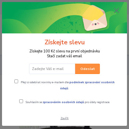
OPAVA 733537099/HLUČÍN
734541648/OLOMOUC 734593593
0
0,00 CZK
Získejte slevu
Menu
Získejte 100 Kč slevu na první objednávku
Stačí zadat váš email
PRO JEZDCE
KALHOTY
PÁNSKÉ TEXTILNÍ
MBW Pánské
textilní moto kalhoty Felix
Odeslat
Přeji si odebírat novinky e-mailem dle
podmínek zpracování osobních
MBW Pánské textilní moto kalhoty
údajů
.
Felix
Souhlasím se
zpracováním osobních údajů
pro účely registrace.
Zavřít