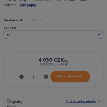
výdeche...
celý popis
Dostupnost
Skladem
Velikost
4 030 CZK
/
ks
3 331 CZK
bez DPH
Přidat do košíku
Splátková kalkulačka