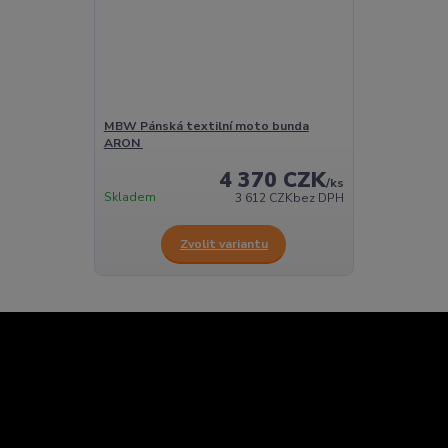
MBW Pánská textilní moto bunda
ARON
4 370 CZK
/
ks
Skladem
3 612 CZK
bez DPH
Zvolit variantu