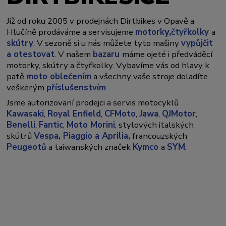
Již od roku 2005 v prodejnách Dirtbikes v Opavě a
y,
Hlučíně prodáváme a servisujeme
motork
čtyřkolky
a
skútry
. V sezoně si u nás můžete tyto mašiny
vypůjčit
a otestovat
. V našem
bazaru
máme ojeté i předváděcí
motorky, skútry a čtyřkolky. Vybavíme vás od hlavy k
patě
moto oblečením
a všechny vaše stroje doladíte
veškerým
příslušenstvím
.
Jsme autorizovaní prodejci a servis motocyklů
Kawasaki
,
Royal Enfield
,
CFMoto
,
Jawa
,
QJMotor
,
Benelli
,
Fantic
,
Moto Morini
, stylových italských
skútrů
Vespa,
Piaggio a Aprilia,
francouzských
Peugeotů
a taiwanských značek
Kymco
a
SYM
.