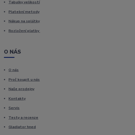
Tabulky velikostí
Platební metody
Nákup na splátky
Rozložení platby
O NÁS
O nás
Proč koupit u nás
Naše prodejny
Kontakty
Servis
Testy a recenze
Gladiator hned