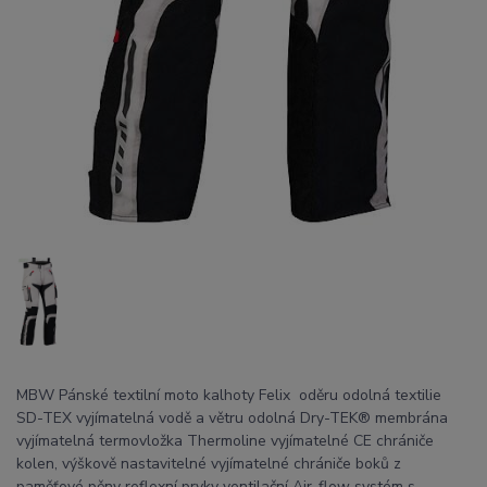
MBW Pánské textilní moto kalhoty Felix oděru odolná textilie
SD-TEX vyjímatelná vodě a větru odolná Dry-TEK® membrána
vyjímatelná termovložka Thermoline vyjímatelné CE chrániče
kolen, výškově nastavitelné vyjímatelné chrániče boků z
paměťové pěny reflexní prvky ventilační Air-flow systém s