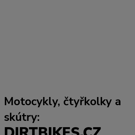
Motocykly, čtyřkolky a
skútry:
DIRTBIKES.CZ