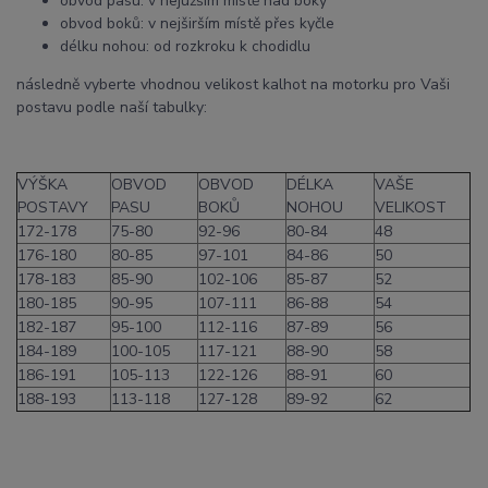
obvod pasu: v nejužším místě nad boky
obvod boků: v nejširším místě přes kyčle
délku nohou: od rozkroku k chodidlu
následně vyberte vhodnou velikost kalhot na motorku pro Vaši
postavu podle naší tabulky:
VÝŠKA
OBVOD
OBVOD
DÉLKA
VAŠE
POSTAVY
PASU
BOKŮ
NOHOU
VELIKOST
172-178
75-80
92-96
80-84
48
176-180
80-85
97-101
84-86
50
178-183
85-90
102-106
85-87
52
180-185
90-95
107-111
86-88
54
182-187
95-100
112-116
87-89
56
184-189
100-105
117-121
88-90
58
186-191
105-113
122-126
88-91
60
188-193
113-118
127-128
89-92
62