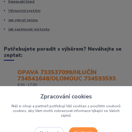
Kawasaki hned
Věrnostní systém
Jak vybrat helmu
Jak zazimovat motorku
Potřebujete poradit s výběrem? Neváhejte se
zeptat:
OPAVA 733537099/HLUČÍN
734541648/OLOMOUC 734593593
8:30 - 17:00
Zpracování cookies
Náš e-shop a partneři potřebují Váš souhlas s použitím souborů
cookies, aby Vám mohli zobrazovat informace týkající se Vašich
zájmů.