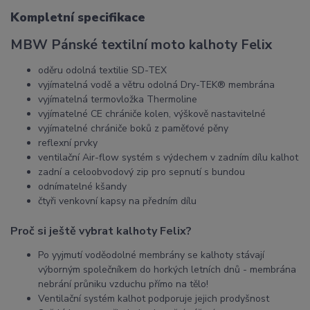
Kompletní specifikace
MBW Pánské textilní moto kalhoty Felix
oděru odolná textilie SD-TEX
vyjímatelná vodě a větru odolná Dry-TEK® membrána
vyjímatelná termovložka Thermoline
vyjímatelné CE chrániče kolen, výškově nastavitelné
vyjímatelné chrániče boků z paměťové pěny
reflexní prvky
ventilační Air-flow systém s výdechem v zadním dílu kalhot
zadní a celoobvodový zip pro sepnutí s bundou
odnímatelné kšandy
čtyři venkovní kapsy na předním dílu
Proč si ještě vybrat kalhoty Felix?
Po yyjmutí voděodolné membrány se kalhoty stávají
výborným společníkem do horkých letních dnů - membrána
nebrání průniku vzduchu přímo na tělo!
Ventilační systém kalhot podporuje jejich prodyšnost