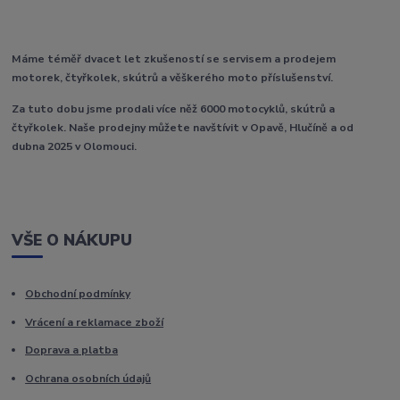
Máme téměř dvacet let zkušeností se servisem a prodejem
motorek, čtyřkolek, skútrů a věškerého moto příslušenství.
Za tuto dobu jsme prodali více něž 6000 motocyklů, skútrů a
čtyřkolek. Naše prodejny můžete navštívit v Opavě, Hlučíně a od
dubna 2025 v Olomouci.
VŠE O NÁKUPU
Obchodní podmínky
Vrácení a reklamace zboží
Doprava a platba
Ochrana osobních údajů