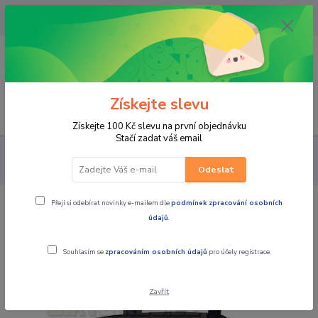
OPAVA 733537099/HLUČÍN
734541648/OLOMOUC 734593593
0
0,00 CZK
Získejte slevu
Menu
Získejte 100 Kč slevu na první objednávku
Stačí zadat váš email
PRO JEZDCE
KALHOTY
PÁNSKÉ TEXTILNÍ
MBW Pánské
textilní moto kalhoty Felix
Odeslat
Přeji si odebírat novinky e-mailem dle
podmínek zpracování osobních
MBW Pánské textilní moto kalhoty
údajů
.
Felix
Souhlasím se
zpracováním osobních údajů
pro účely registrace.
Zavřít