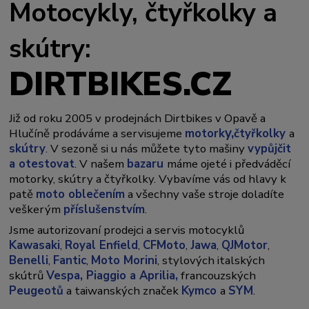
Motocykly, čtyřkolky a
skútry:
DIRTBIKES.CZ
Již od roku 2005 v prodejnách Dirtbikes v Opavě a
y,
Hlučíně prodáváme a servisujeme
motork
čtyřkolky
a
skútry
. V sezoně si u nás můžete tyto mašiny
vypůjčit
a otestovat
. V našem
bazaru
máme ojeté i předváděcí
motorky, skútry a čtyřkolky. Vybavíme vás od hlavy k
patě
moto oblečením
a všechny vaše stroje doladíte
veškerým
příslušenstvím
.
Jsme autorizovaní prodejci a servis motocyklů
Kawasaki
,
Royal Enfield
,
CFMoto
,
Jawa
,
QJMotor
,
Benelli
,
Fantic
,
Moto Morini
, stylových italských
skútrů
Vespa,
Piaggio a Aprilia,
francouzských
Peugeotů
a taiwanských značek
Kymco
a
SYM
.