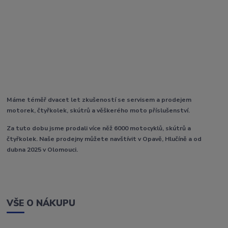
Máme téměř dvacet let zkušeností se servisem a prodejem
motorek, čtyřkolek, skútrů a věškerého moto příslušenství.
Za tuto dobu jsme prodali více něž 6000 motocyklů, skútrů a
čtyřkolek. Naše prodejny můžete navštívit v Opavě, Hlučíně a od
dubna 2025 v Olomouci.
VŠE O NÁKUPU