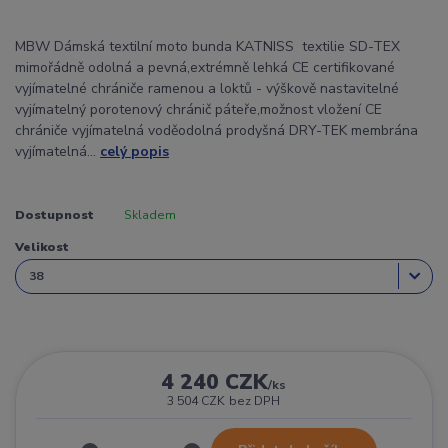
MBW Dámská textilní moto bunda KATNISS textilie SD-TEX
mimořádně odolná a pevná,extrémně lehká CE certifikované
vyjímatelné chrániče ramenou a loktů - výškově nastavitelné
vyjímatelný porotenový chránič páteře,možnost vložení CE
chrániče vyjímatelná voděodolná prodyšná DRY-TEK membrána
vyjímatelná...
celý popis
Dostupnost
Skladem
Velikost
4 240 CZK
/
ks
3 504 CZK
bez DPH