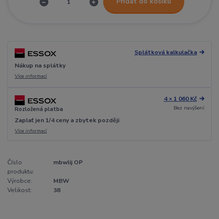
Přidat do košíku
Splátková kalkulačka
Nákup na splátky
Více informací
4 × 1 060 Kč
Bez navýšení
Rozložená platba
Zaplať jen 1/4 ceny a zbytek později
Více informací
Číslo
mbwlij OP
produktu:
Výrobce:
MBW
Velikost:
38