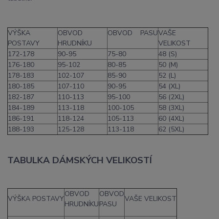
VÝŠKA
OBVOD
OBVOD PASU
VAŠE
POSTAVY
HRUDNÍKU
VELIKOST
172-178
90-95
75-80
48 (S)
176-180
95-102
80-85
50 (M)
178-183
102-107
85-90
52 (L)
180-185
107-110
90-95
54 (XL)
182-187
110-113
95-100
56 (2XL)
184-189
113-118
100-105
58 (3XL)
186-191
118-124
105-113
60 (4XL)
188-193
125-128
113-118
62 (5XL)
TABULKA DÁMSKÝCH VELIKOSTÍ
OBVOD
OBVOD
VÝŠKA POSTAVY
VAŠE VELIKOST
HRUDNÍKU
PASU