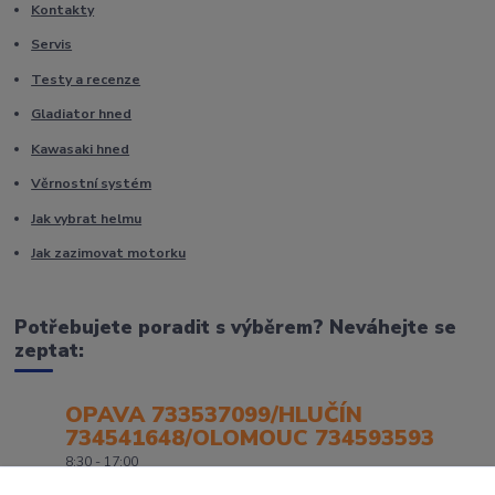
Kontakty
Servis
Testy a recenze
Gladiator hned
Kawasaki hned
Věrnostní systém
Jak vybrat helmu
Jak zazimovat motorku
Potřebujete poradit s výběrem? Neváhejte se
zeptat:
OPAVA 733537099/HLUČÍN
734541648/OLOMOUC 734593593
8:30 - 17:00