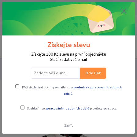
OPAVA 733537099/HLUČÍN
734541648/OLOMOUC 734593593
0
0,00 CZK
Získejte slevu
Menu
Získejte 100 Kč slevu na první objednávku
Stačí zadat váš email
PRO JEZDCE
BUNDY
DÁMSKÉ TEXTILNÍ
MBW Dámská
textilní moto bunda KATNISS
Odeslat
Přeji si odebírat novinky e-mailem dle
podmínek zpracování osobních
MBW Dámská textilní moto bunda
údajů
.
KATNISS
Souhlasím se
zpracováním osobních údajů
pro účely registrace.
Zavřít