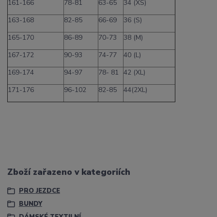
161-166
78-81
63-65
34 (XS)
163-168
82-85
66-69
36 (S)
165-170
86-89
70-73
38 (M)
167-172
90-93
74-77
40 (L)
169-174
94-97
78- 81
42 (XL)
171-176
96-102
82-85
44(2XL)
Zboží zařazeno v kategoriích
PRO JEZDCE
BUNDY