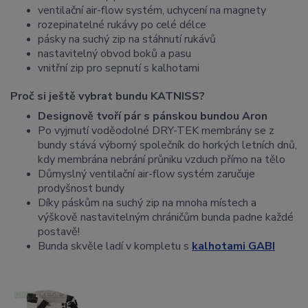
ventilační air-flow systém, uchycení na magnety
rozepinatelné rukávy po celé délce
pásky na suchý zip na stáhnutí rukávů
nastavitelný obvod boků a pasu
vnitřní zip pro sepnutí s kalhotami
Proč si ještě vybrat bundu KATNISS?
Designově tvoří pár s pánskou bundou Aron
Po vyjmutí voděodolné DRY-TEK membrány se z
bundy stává výborný společník do horkých letních dnů,
kdy membrána nebrání průniku vzduch přímo na tělo
Důmyslný ventilační air-flow systém zaručuje
prodyšnost bundy
Díky páskům na suchý zip na mnoha místech a
výškově nastavitelným chráničům bunda padne každé
postavě!
Bunda skvěle ladí v kompletu s
kalhotami GABI