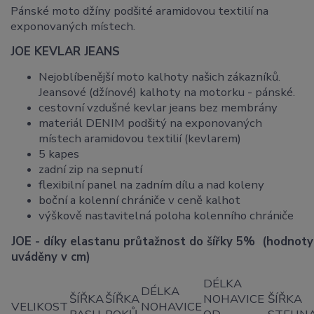
Pánské moto džíny podšité aramidovou textilií na
exponovaných místech.
JOE KEVLAR JEANS
Nejoblíbenější moto kalhoty našich zákazníků.
Jeansové (džínové) kalhoty na motorku - pánské.
cestovní vzdušné kevlar jeans bez membrány
materiál DENIM podšitý na exponovaných
místech aramidovou textilií (kevlarem)
5 kapes
zadní zip na sepnutí
flexibilní panel na zadním dílu a nad koleny
boční a kolenní chrániče v ceně kalhot
výškově nastavitelná poloha kolenního chrániče
JOE - díky elastanu průtažnost do šířky 5% (hodnoty
uváděny v cm)
DÉLKA
DÉLKA
ŠÍŘKA
ŠÍŘKA
NOHAVICE
ŠÍŘKA
VELIKOST
NOHAVICE