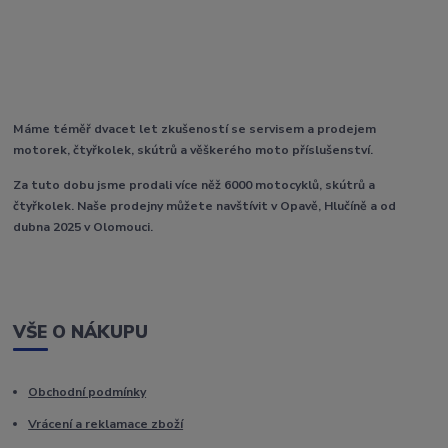
Máme téměř dvacet let zkušeností se servisem a prodejem
motorek, čtyřkolek, skútrů a věškerého moto příslušenství.
Za tuto dobu jsme prodali více něž 6000 motocyklů, skútrů a
čtyřkolek. Naše prodejny můžete navštívit v Opavě, Hlučíně a od
dubna 2025 v Olomouci.
VŠE O NÁKUPU
Obchodní podmínky
Vrácení a reklamace zboží