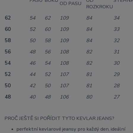
PASU
BOKŮ
OD
STEHN
OD PASU
ROZKROKU
62
54
62
109
84
34
60
52
60
109
84
33
58
50
58
109
84
32
56
48
56
108
82
31
54
46
54
108
82
30
52
44
52
107
81
29
50
42
50
107
81
28
48
40
48
106
80
27
PROČ JEŠTĚ SI POŘÍDIT TYTO KEVLAR JEANS?
perfektní kevlarové jeansy pro každý den, ideální