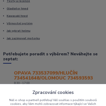
Testy a recenze
Gladiator hned
Kawasaki hned
Věrnostní systém
Jak vybrat helmu
Jak zazimovat motorku
Potřebujete poradit s výběrem? Neváhejte se
zeptat:
OPAVA 733537099/HLUČÍN
734541648/OLOMOUC 734593593
8:30 - 17:00
Zpracování cookies
Náš e-shop a partneři potřebují Váš souhlas s použitím souborů
cookies, aby Vám mohli zobrazovat informace týkající se Vašich