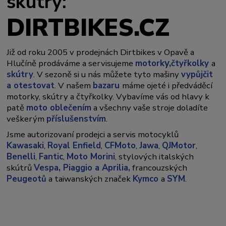
skútry:
DIRTBIKES.CZ
Již od roku 2005 v prodejnách Dirtbikes v Opavě a
y,
Hlučíně prodáváme a servisujeme
motork
čtyřkolky
a
skútry
. V sezoně si u nás můžete tyto mašiny
vypůjčit
a otestovat
. V našem
bazaru
máme ojeté i předváděcí
motorky, skútry a čtyřkolky. Vybavíme vás od hlavy k
patě
moto oblečením
a všechny vaše stroje doladíte
veškerým
příslušenstvím
.
Jsme autorizovaní prodejci a servis motocyklů
Kawasaki
,
Royal Enfield
,
CFMoto
,
Jawa
,
QJMotor
,
Benelli
,
Fantic
,
Moto Morini
, stylových italských
skútrů
Vespa,
Piaggio a Aprilia,
francouzských
Peugeotů
a taiwanských značek
Kymco
a
SYM
.