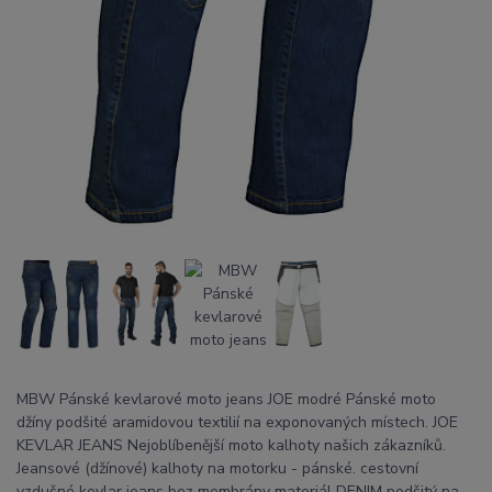
MBW Pánské kevlarové moto jeans JOE modré Pánské moto
džíny podšité aramidovou textilií na exponovaných místech. JOE
KEVLAR JEANS Nejoblíbenější moto kalhoty našich zákazníků.
Jeansové (džínové) kalhoty na motorku - pánské. cestovní
vzdušné kevlar jeans bez membrány materiál DENIM podšitý na