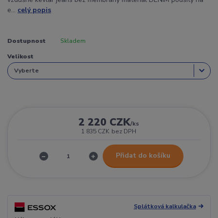
e...
celý popis
Dostupnost
Skladem
Velikost
2 220 CZK
/
ks
1 835 CZK
bez DPH
Přidat do košíku
Splátková kalkulačka