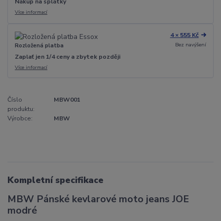
Nákup na splátky
Více informací
4 × 555 Kč
Bez navýšení
Rozložená platba
Zaplať jen 1/4 ceny a zbytek později
Více informací
Číslo
MBW001
produktu:
Výrobce:
MBW
Kompletní specifikace
MBW Pánské kevlarové moto jeans JOE
modré