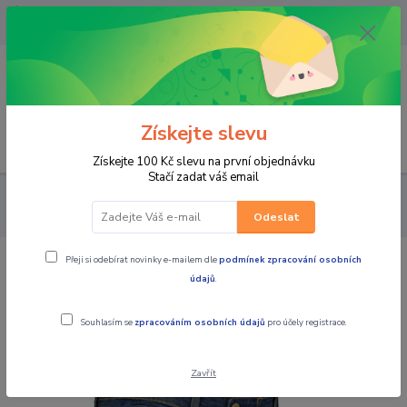
OPAVA 733537099/HLUČÍN
734541648/OLOMOUC 734593593
0
0,00 CZK
Získejte slevu
Menu
Získejte 100 Kč slevu na první objednávku
Stačí zadat váš email
PRO JEZDCE
KALHOTY
PÁNSKÉ JEANSY
MBW Pánské
kevlarové moto jeans JOE modré
Odeslat
Přeji si odebírat novinky e-mailem dle
podmínek zpracování osobních
MBW Pánské kevlarové moto jeans
údajů
.
JOE modré
Souhlasím se
zpracováním osobních údajů
pro účely registrace.
Zavřít