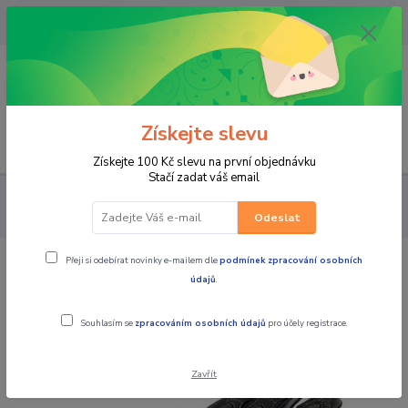
OPAVA 733537099/HLUČÍN
734541648/OLOMOUC 734593593
0
0,00 CZK
Získejte slevu
Menu
Získejte 100 Kč slevu na první objednávku
Stačí zadat váš email
PRO JEZDCE
RUKAVICE
PÁNSKÉ KOŽENÉ
MBW Pánské
kožené moto rukavice RAPTOR z klokaní kůže
Odeslat
Přeji si odebírat novinky e-mailem dle
podmínek zpracování osobních
MBW Pánské kožené moto rukavice
údajů
.
RAPTOR z klokaní kůže
Souhlasím se
zpracováním osobních údajů
pro účely registrace.
Zavřít