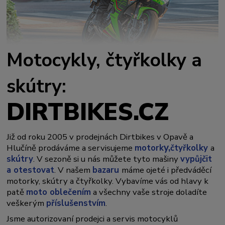
Motocykly, čtyřkolky a
skútry:
DIRTBIKES.CZ
Již od roku 2005 v prodejnách Dirtbikes v Opavě a
y,
Hlučíně prodáváme a servisujeme
motork
čtyřkolky
a
skútry
. V sezoně si u nás můžete tyto mašiny
vypůjčit
a otestovat
. V našem
bazaru
máme ojeté i předváděcí
motorky, skútry a čtyřkolky. Vybavíme vás od hlavy k
patě
moto oblečením
a všechny vaše stroje doladíte
veškerým
příslušenstvím
.
Jsme autorizovaní prodejci a servis motocyklů