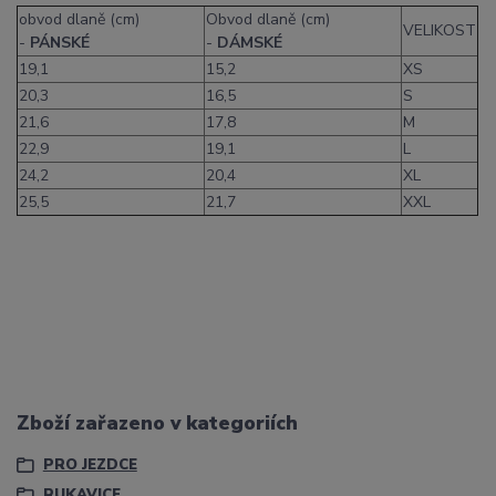
obvod dlaně (cm)
Obvod dlaně (cm)
VELIKOST
-
PÁNSKÉ
-
DÁMSKÉ
19,1
15,2
XS
20,3
16,5
S
21,6
17,8
M
22,9
19,1
L
24,2
20,4
XL
25,5
21,7
XXL
Zboží zařazeno v kategoriích
PRO JEZDCE
RUKAVICE