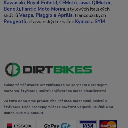
Kawasaki
,
Royal Enfield
,
CFMoto
,
Jawa
,
QJMotor
,
Benelli
,
Fantic
,
Moto Morini
, stylových italských
skútrů
Vespa,
Piaggio a Aprilia,
francouzských
Peugeotů
a taiwanských značek
Kymco
a
SYM
.
Máme téměř dvacet let zkušeností se servisem a prodejem
motorek, čtyřkolek, skútrů a věškerého moto příslušenství.
Za tuto dobu jsme prodali více něž 6000 motocyklů, skútrů a
čtyřkolek. Naše prodejny můžete navštívit v Opavě, Hlučíně a od
dubna 2025 v Olomouci.