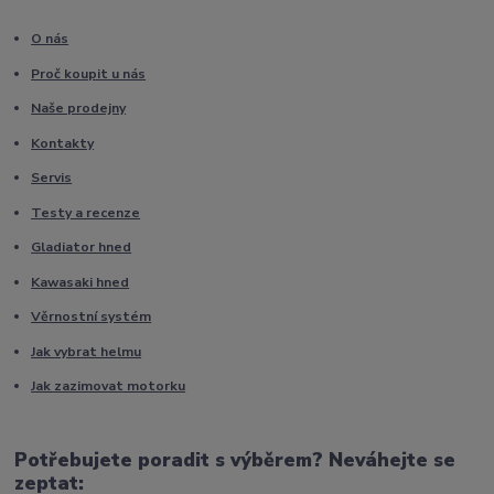
O nás
Proč koupit u nás
Naše prodejny
Kontakty
Servis
Testy a recenze
Gladiator hned
Kawasaki hned
Věrnostní systém
Jak vybrat helmu
Jak zazimovat motorku
Potřebujete poradit s výběrem? Neváhejte se
zeptat: