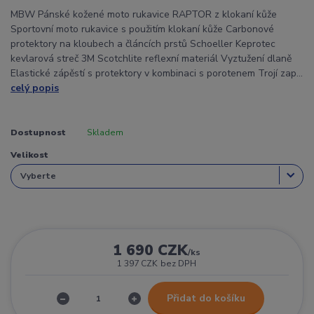
MBW Pánské kožené moto rukavice RAPTOR z klokaní kůže
Sportovní moto rukavice s použitím klokaní kůže Carbonové
protektory na kloubech a článcích prstů Schoeller Keprotec
kevlarová streč 3M Scotchlite reflexní materiál Vyztužení dlaně
Elastické zápěstí s protektory v kombinaci s porotenem Trojí zap...
celý popis
Dostupnost
Skladem
Velikost
1 690 CZK
/
ks
1 397 CZK
bez DPH
Přidat do košíku