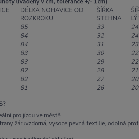
noty uváděny v cm, tolerance +/- 1cm)
ICE
DÉLKA NOHAVICE OD
ŠÍŘKA
ŠÍ
ROZKROKU
STEHNA
LÝ
85
33
24
84
32
24
84
31
23
83
30
22
83
29
22
82
28
21
82
27
20
81
26
20
S?
eální pro jízdu ve městě
trany žáruvzdorná, vysoce pevná textilie, odolná prot