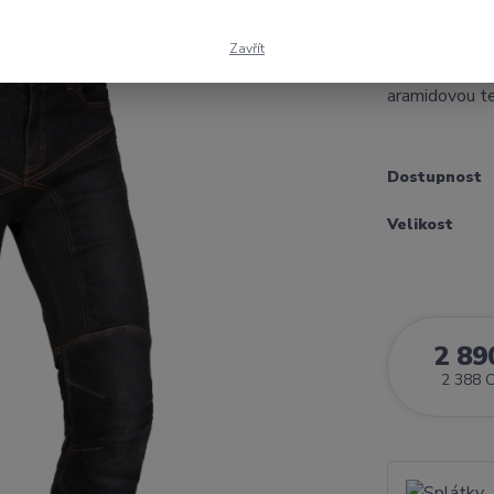
kevlarové jea
(džínové) kal
Zavřít
bez membrány
aramidovou tex
Dostupnost
Velikost
2 89
2 388 