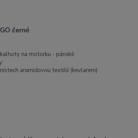
EGO černé
 kalhoty na motorku - pánské
y
stech aramidovou textilií (kevlarem)