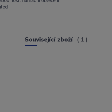
ebou nosit náhradní oblečení
hled
Související zboží
1