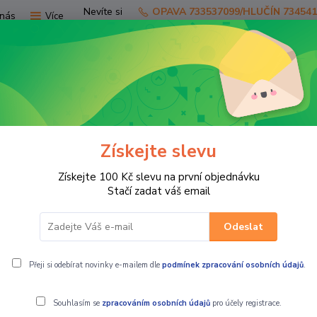
Nevíte si
OPAVA 733537099/HLUČÍN 73454
nás
Více
rady?
Zavolejte.
Hledat
Získejte slevu
TV
SKÚTRY
PRO JEZDCE
PRO STR
Získejte 100 Kč slevu na první objednávku
nské kevlarové moto jeans DIEGO černé
Stačí zadat váš email
Odeslat
s DIEGO černé
Přeji si odebírat novinky e-mailem dle
podmínek zpracování osobních údajů
.
Souhlasím se
zpracováním osobních údajů
pro účely registrace.
MBW Pánské 