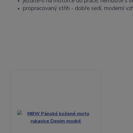
jezdíte-li na motorce do práce, nemusíte s s
propracovaný střih - dobře sedí, moderní vz