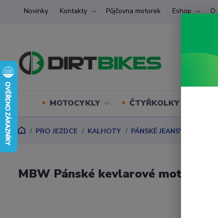
Novinky
Kontakty
Půjčovna motorek
Eshop
O 
MOTOCYKLY
ČTYŘKOLKY (ATV) U
PRO JEZDCE
KALHOTY
PÁNSKÉ JEANSY
MBW Pá
MBW Pánské kevlarové moto jean