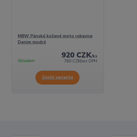
MBW Pánské kožené moto rukavice
Denim modré
920 CZK
/
ks
Skladem
760 CZK
bez DPH
Zvolit variantu