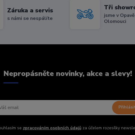
Tři show
Záruka a servis
jsme v Opavě,
s námi se nespálíte
Olomouci
Nepropásněte novinky, akce a slevy!
Přihlási
ouhlasím se
zpracováním osobních údajů
za účelem rozesílky newsle