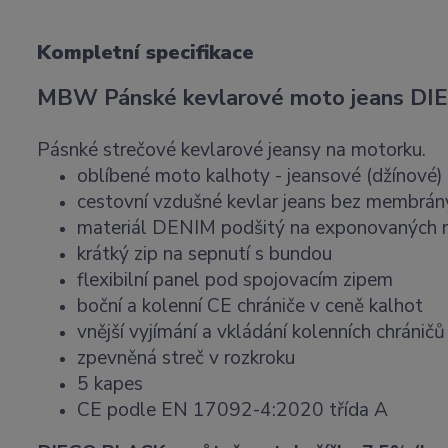
Kompletní specifikace
MBW Pánské kevlarové moto jeans DI
Pásnké strečové kevlarové jeansy na motorku.
oblíbené moto kalhoty - jeansové (džínové)
cestovní vzdušné kevlar jeans bez membrán
materiál DENIM podšitý na exponovaných mí
krátký zip na sepnutí s bundou
flexibilní panel pod spojovacím zipem
boční a kolenní CE chrániče v ceně kalhot
vnější vyjímání a vkládání kolenních chráničů
zpevněná streč v rozkroku
5 kapes
CE podle EN 17092-4:2020 třída A