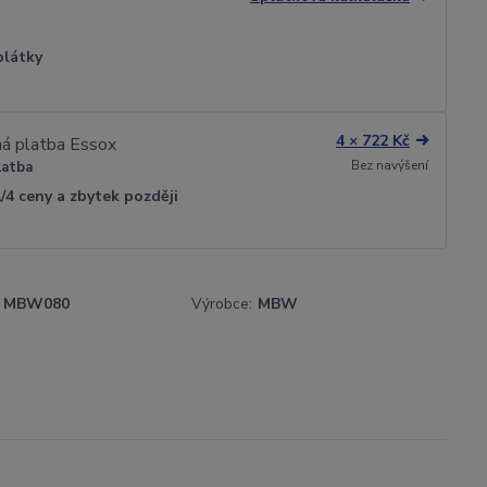
plátky
4 × 722 Kč
Bez navýšení
latba
1/4 ceny a zbytek později
MBW080
Výrobce:
MBW