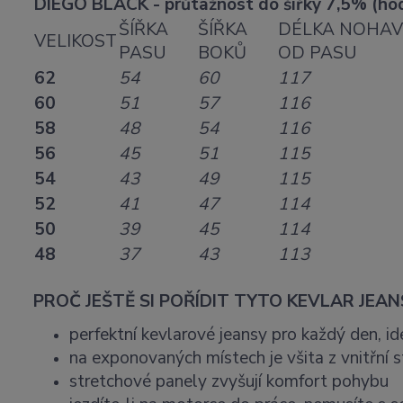
DIEGO BLACK - průtažnost do šířky 7,5% (hod
ŠÍŘKA
ŠÍŘKA
DÉLKA NOHAV
VELIKOST
PASU
BOKŮ
OD PASU
62
54
60
117
60
51
57
116
58
48
54
116
56
45
51
115
54
43
49
115
52
41
47
114
50
39
45
114
48
37
43
113
PROČ JEŠTĚ SI POŘÍDIT TYTO KEVLAR JEAN
perfektní kevlarové jeansy pro každý den, id
na exponovaných místech je všita z vnitřní s
stretchové panely zvyšují komfort pohybu