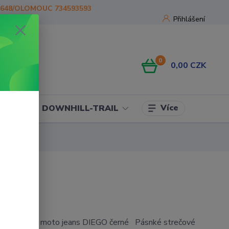
1648/OLOMOUC 734593593
Přihlášení
0
0,00 CZK
Více
OJE
DOWNHILL-TRAIL
kevlarové moto jeans DIEGO černé Pásnké strečové