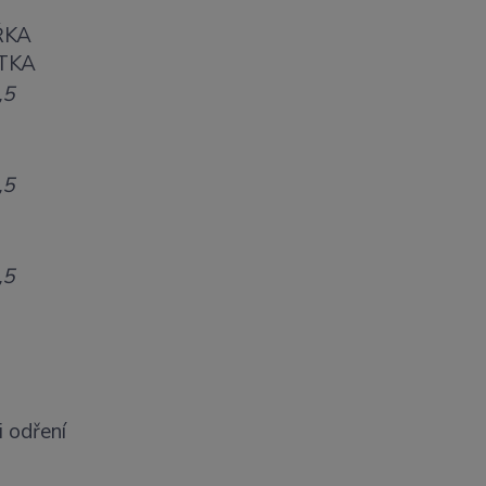
ŘKA
TKA
,5
,5
,5
i odření