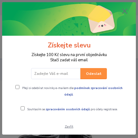
OPAVA 733537099/HLUČÍN
734541648/OLOMOUC 734593593
0
0,00 CZK
Získejte slevu
Menu
Získejte 100 Kč slevu na první objednávku
Stačí zadat váš email
PRO JEZDCE
BOTY
SILNIČNÍ/SPORTOVNÍ
MBW Pánské
kožené moto boty TR113 černé
Odeslat
Přeji si odebírat novinky e-mailem dle
podmínek zpracování osobních
MBW Pánské kožené moto boty TR113
údajů
.
černé
Souhlasím se
zpracováním osobních údajů
pro účely registrace.
Zavřít