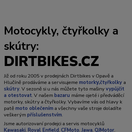
Motocykly, čtyřkolky a
skútry:
DIRTBIKES.CZ
Již od roku 2005 v prodejnách Dirtbikes v Opavě a
y,
Hlučíně prodáváme a servisujeme
motork
čtyřkolky
a
skútry
. V sezoně si u nás můžete tyto mašiny
vypůjčit
a otestovat
. V našem
bazaru
máme ojeté i předváděcí
motorky, skútry a čtyřkolky. Vybavíme vás od hlavy k
patě
moto oblečením
a všechny vaše stroje doladíte
veškerým
příslušenstvím
.
Jsme autorizovaní prodejci a servis motocyklů
Kawasaki
,
Royal Enfield
,
CFMoto
,
Jawa
,
QJMotor
,