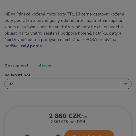
MBW Pánské kožené moto boty TR113 černé cestovní kožené
boty podrážka z pevné gumy odolné proti mastnotám zapínání
zipem a suchým zipem na vnitřní straně boty flexibilní panel v
oblasti nártu vnitřní zesílená podpora holeně, kotníku, paty a
špičky voděodolná prodyšná membrána HIPORA prodyšná
podšív...
celý popis
Dostupnost
Skladem
Velikosti bot
2 860 CZK
/
ks
2 364 CZK
bez DPH