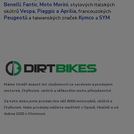
Benelli
,
Fantic
,
Moto Morini
, stylových italských
skútrů
Vespa,
Piaggio a Aprilia,
francouzských
Peugeotů
a taiwanských značek
Kymco
a
SYM
.
Máme téměř dvacet let zkušeností se servisem a prodejem
motorek, čtyřkolek, skútrů a věškerého moto příslušenství.
Za tuto dobu jsme prodali více něž 6000 motocyklů, skútrů a
čtyřkolek. Naše prodejny můžete navštívit v Opavě, Hlučíně a od
dubna 2025 v Olomouci.