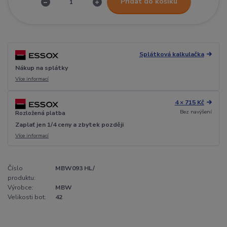
Přidat do košíku
Splátková kalkulačka
Nákup na splátky
Více informací
4 × 715 Kč
Bez navýšení
Rozložená platba
Zaplať jen 1/4 ceny a zbytek později
Více informací
Číslo
MBW093 HL/
produktu:
Výrobce:
MBW
Velikosti bot:
42