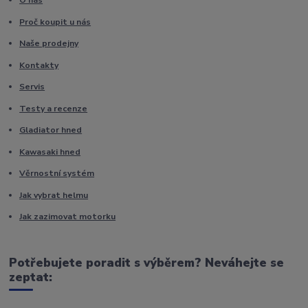
O nás
Proč koupit u nás
Naše prodejny
Kontakty
Servis
Testy a recenze
Gladiator hned
Kawasaki hned
Věrnostní systém
Jak vybrat helmu
Jak zazimovat motorku
Potřebujete poradit s výběrem? Neváhejte se
zeptat: