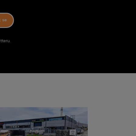
t se
tteru.