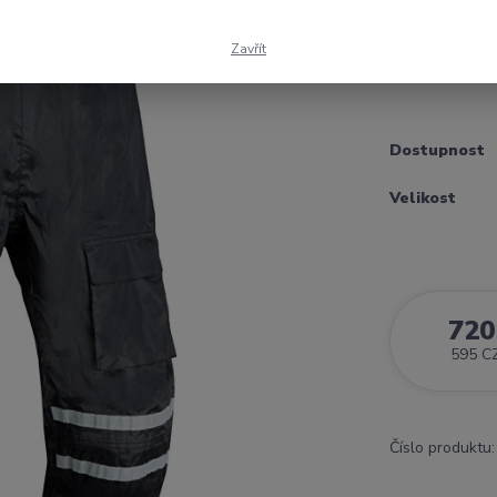
oxford 3M sco
podšívka staho
Zavřít
léga proti za
Dostupnost
Velikost
720
595 C
Číslo produktu: