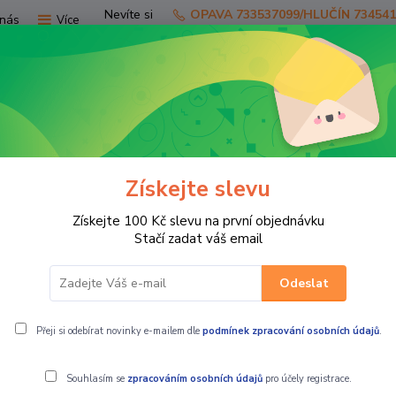
Nevíte si
OPAVA 733537099/HLUČÍN 73454
nás
Více
rady?
Zavolejte.
Hledat
Získejte slevu
TV
SKÚTRY
PRO JEZDCE
PRO STR
Získejte 100 Kč slevu na první objednávku
MBW Nepromokavé pláštěnkové kalhoty černé
Stačí zadat váš email
Odeslat
lhoty černé
Přeji si odebírat novinky e-mailem dle
podmínek zpracování osobních údajů
.
Souhlasím se
zpracováním osobních údajů
pro účely registrace.
MBW Nepromok