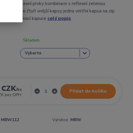
tchlite reflexní prvky kombinace s reflexní zelenou
vání v pase čtyři vnější kapsy jedna vnitřní kapsa na zip
tékání odepínací kapuce
celý popis
Skladem
 CZK
/
ks
Přidat do košíku
ZK
bez DPH
MBW112
Výrobce:
MBW