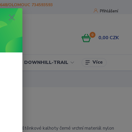
1648/OLOMOUC 734593593
Přihlášení
0
0,00 CZK
Více
OJE
DOWNHILL-TRAIL
avé pláštěnkové kalhoty černé vrchní materiál nylon