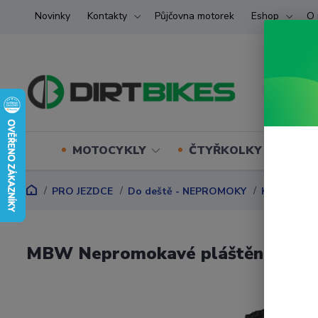
Novinky
Kontakty
Půjčovna motorek
Eshop
O 
MOTOCYKLY
ČTYŘKOLKY (ATV) U
PRO JEZDCE
Do deště - NEPROMOKY
KALHOTY
MBW Nepromokavé pláštěnkové ka