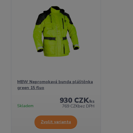
MBW Nepromokavá bunda pláštěnka
green 15 fluo
930 CZK
/
ks
Skladem
769 CZK
bez DPH
Zvolit variantu