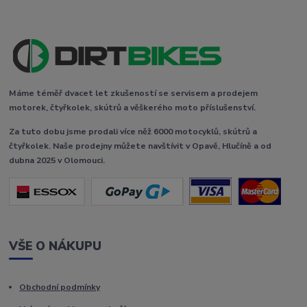
Máme téměř dvacet let zkušeností se servisem a prodejem
motorek, čtyřkolek, skútrů a věškerého moto příslušenství.
Za tuto dobu jsme prodali více něž 6000 motocyklů, skútrů a
čtyřkolek. Naše prodejny můžete navštívit v Opavě, Hlučíně a od
dubna 2025 v Olomouci.
VŠE O NÁKUPU
Obchodní podmínky