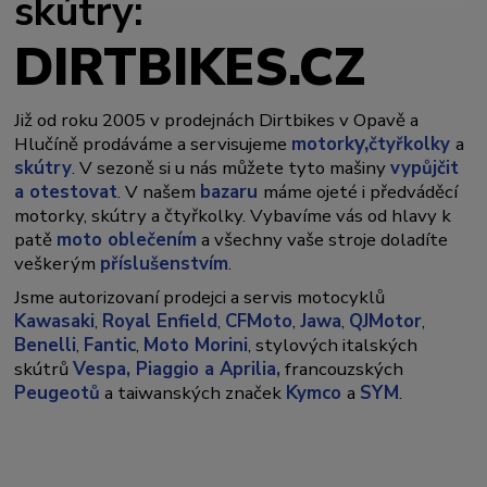
skútry:
DIRTBIKES.CZ
Již od roku 2005 v prodejnách Dirtbikes v Opavě a
y,
Hlučíně prodáváme a servisujeme
motork
čtyřkolky
a
skútry
. V sezoně si u nás můžete tyto mašiny
vypůjčit
a otestovat
. V našem
bazaru
máme ojeté i předváděcí
motorky, skútry a čtyřkolky. Vybavíme vás od hlavy k
patě
moto oblečením
a všechny vaše stroje doladíte
veškerým
příslušenstvím
.
Jsme autorizovaní prodejci a servis motocyklů
Kawasaki
,
Royal Enfield
,
CFMoto
,
Jawa
,
QJMotor
,
Benelli
,
Fantic
,
Moto Morini
, stylových italských
skútrů
Vespa,
Piaggio a Aprilia,
francouzských
Peugeotů
a taiwanských značek
Kymco
a
SYM
.