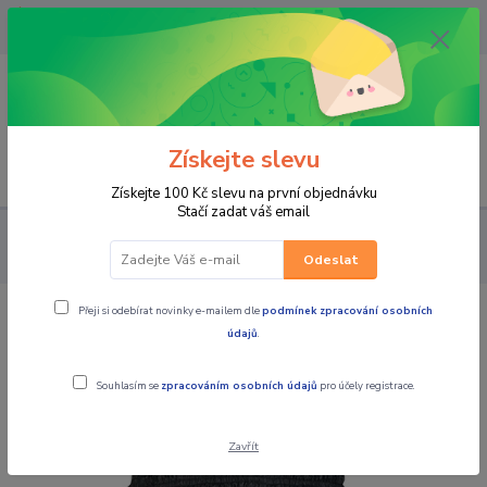
OPAVA 733537099/HLUČÍN
734541648/OLOMOUC 734593593
0
0,00 CZK
Získejte slevu
Menu
Získejte 100 Kč slevu na první objednávku
Stačí zadat váš email
PRO JEZDCE
Do deště - NEPROMOKY
KALHOTY
MBW
Nepromokavé pláštěnkové kalhoty černé
Odeslat
Přeji si odebírat novinky e-mailem dle
podmínek zpracování osobních
MBW Nepromokavé pláštěnkové
údajů
.
kalhoty černé
Souhlasím se
zpracováním osobních údajů
pro účely registrace.
Zavřít