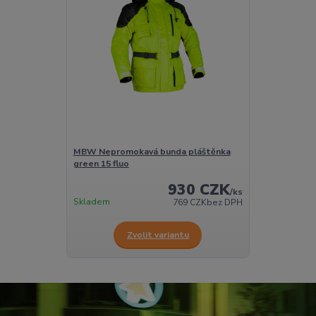
MBW Nepromokavá bunda pláštěnka
green 15 fluo
930 CZK
/
ks
Skladem
769 CZK
bez DPH
Zvolit variantu