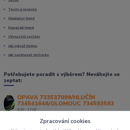
Servis
Testy a recenze
Gladiator hned
Kawasaki hned
Věrnostní systém
Jak vybrat helmu
Jak zazimovat motorku
Potřebujete poradit s výběrem? Neváhejte se
zeptat:
OPAVA 733537099/HLUČÍN
734541648/OLOMOUC 734593593
8:30 - 17:00
Zpracování cookies