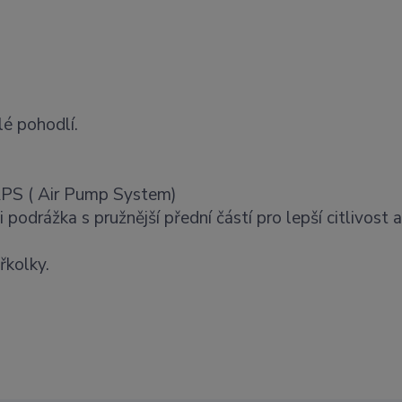
é pohodlí.
 APS ( Air Pump System)
odrážka s pružnější přední částí pro lepší citlivost a
řkolky.