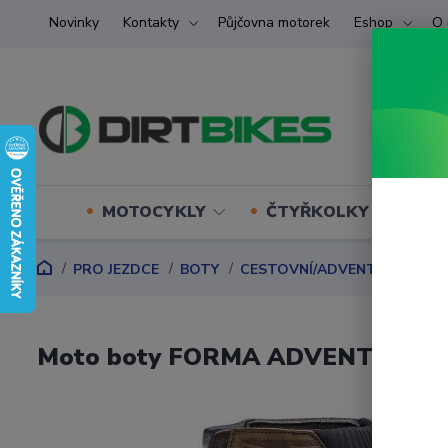
Novinky
Kontakty
Půjčovna motorek
Eshop
O 
MOTOCYKLY
ČTYŘKOLKY (ATV) U
PRO JEZDCE
BOTY
CESTOVNÍ/ADVENTURE
Mo
Moto boty FORMA ADVENTURE D