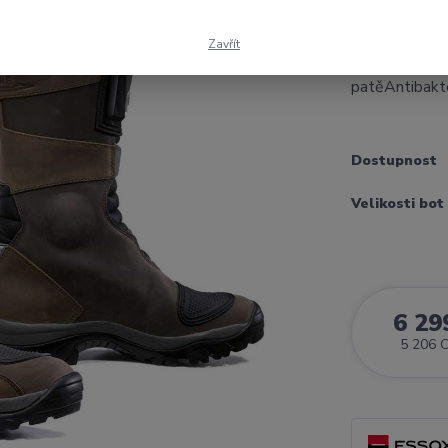
membrána odol
zip a enduro
Zavřít
pohodlí.Vyztu
patěAntibakter
Dostupnost
Velikosti bot
6 29
5 206 