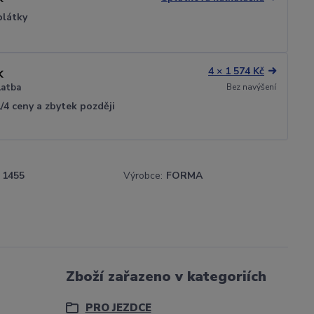
plátky
4 × 1 574 Kč
Bez navýšení
latba
1/4 ceny a zbytek později
1455
Výrobce:
FORMA
Zboží zařazeno v kategoriích
PRO JEZDCE