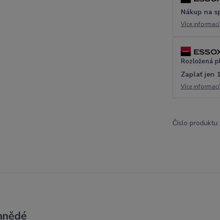
Nákup na s
Více informací
Rozložená p
Zaplať jen 
Více informací
Číslo produktu:
hnědé