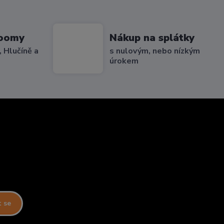
roomy
Nákup na splátky
 Hlučíně a
s nulovým, nebo nízkým
úrokem
t se