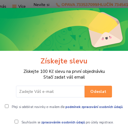
Nevíte si
OPAVA 733537099/HLUČÍN 73454
nás
Více
rady?
Zavolejte.
Hledat
Získejte slevu
TV
SKÚTRY
PRO JEZDCE
PRO STR
Získejte 100 Kč slevu na první objednávku
to boty FORMA ADVENTURE DRY hnědé
Stačí zadat váš email
Odeslat
RY hnědé
Přeji si odebírat novinky e-mailem dle
podmínek zpracování osobních údajů
.
Souhlasím se
zpracováním osobních údajů
pro účely registrace.
Moto boty F