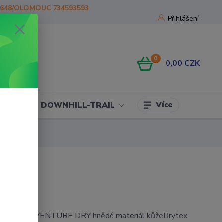
1648/OLOMOUC 734593593
Přihlášení
0
0,00 CZK
Více
OJE
DOWNHILL-TRAIL
ORMA ADVENTURE DRY hnědé materiál kůžeDrytex