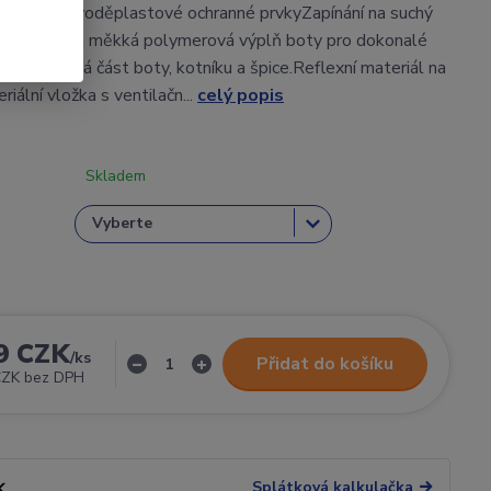
ná proti voděplastové ochranné prvkyZapínání na suchý
 přezkyExtra měkká polymerová výplň boty pro dokonalé
žená patová část boty, kotníku a špice.Reflexní materiál na
iální vložka s ventilačn...
celý popis
Skladem
9 CZK
/
ks
Přidat do košíku
CZK
bez DPH
Splátková kalkulačka