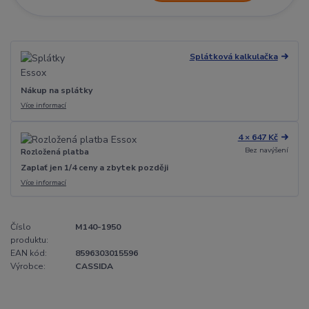
Splátková kalkulačka
Nákup na splátky
Více informací
4 × 647 Kč
Bez navýšení
Rozložená platba
Zaplať jen 1/4 ceny a zbytek později
Více informací
Číslo
M140-1950
produktu:
EAN kód:
8596303015596
Výrobce:
CASSIDA