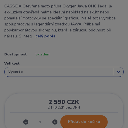
CASSIDA Otevřená moto přilba Oxygen Jawa OHC šedá je
exkluzivní otevřená helma ideální například na skútr nebo
pomalejší motocykly se speciální grafikou. Na té totiž výrobce
spolupracoval s legendární značkou JAWA. Přilba má
polykarbonátovou skořepinu, která je zárukou odolnosti při
nárazu. S integ...
celý popis
Dostupnost
Skladem
Velikost
2 590 CZK
2 140 CZK
bez DPH
Přidat do košíku