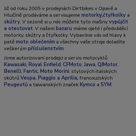
Již od roku 2005 v prodejnách Dirtbikes v Opavě a
y,
Hlučíně prodáváme a servisujeme
motork
čtyřkolky
a
skútry
. V sezoně si u nás můžete tyto mašiny
vypůjčit
a otestovat
. V našem
bazaru
máme ojeté i předváděcí
motorky, skútry a čtyřkolky. Vybavíme vás od hlavy k
patě
moto oblečením
a všechny vaše stroje doladíte
veškerým
příslušenstvím
.
Jsme autorizovaní prodejci a servis motocyklů
Kawasaki
,
Royal Enfield
,
CFMoto
,
Jawa
,
QJMotor
,
Benelli
,
Fantic
,
Moto Morini
, stylových italských
skútrů
Vespa,
Piaggio a Aprilia,
francouzských
Peugeotů
a taiwanských značek
Kymco
a
SYM
.