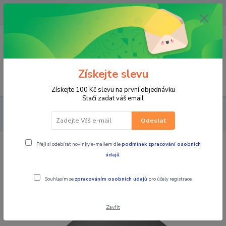
OPAVA 733537099/HLUČÍN
734541648/OLOMOUC 734593593
0
0,00 CZK
Získejte slevu
Menu
Získejte 100 Kč slevu na první objednávku
Stačí zadat váš email
PRO JEZDCE
HELMY
OTEVŘENÉ/SKÚTROVÉ
CASSIDA
Otevřená moto přilba Oxygen Jawa OHC šedá
Odeslat
Přeji si odebírat novinky e-mailem dle
podmínek zpracování osobních
CASSIDA Otevřená moto přilba
údajů
.
Oxygen Jawa OHC šedá
Souhlasím se
zpracováním osobních údajů
pro účely registrace.
Zavřít