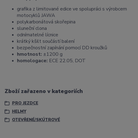
grafika z limitované edice ve spolupráci s výrobcem
motocyklů JAWA
polykarbonátová skořepina
sluneční clona
odnímatelné lícnice
krátký kšilt součástí balení
bezpečnostní zapínání pomocí DD kroužků
hmotnost:
±1200 g
homologace:
ECE 22.05, DOT
Zboží zařazeno v kategoriích
PRO JEZDCE
HELMY
OTEVŘENÉ/SKÚTROVÉ