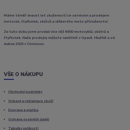
Máme téměř dvacet let zkušeností se servisem a prodejem
motorek, čtyřkolek, skútrů a věškerého moto příslušenství.
Za tuto dobu jsme prodali více něž 6000 motocyklů, skútrů a
čtyřkolek. Naše prodejny můžete navštívit v Opavě, Hlučíně a od
dubna 2025 v Olomouci.
VŠE O NÁKUPU
Obchodní podmínky
Vrácení a reklamace zboží
Doprava a platba
Ochrana osobních údajů
Tabulky velikostí