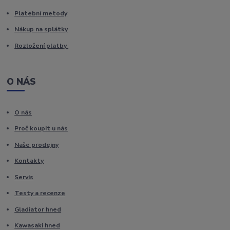
Platební metody
Nákup na splátky
Rozložení platby
O NÁS
O nás
Proč koupit u nás
Naše prodejny
Kontakty
Servis
Testy a recenze
Gladiator hned
Kawasaki hned