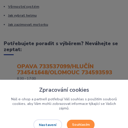
Věrnostní systém
Jak vybrat helmu
Jak zazimovat motorku
Potřebujete poradit s výběrem? Neváhejte se
zeptat:
OPAVA 733537099/HLUČÍN
734541648/OLOMOUC 734593593
8:30 - 17:00
Zpracování cookies
Náš e-shop a partneři potřebují Váš souhlas s použitím souborů
cookies, aby Vám mohli zobrazovat informace týkající se Vašich
zájmů.
Souhlasím
Nastavení