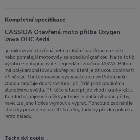
Kompletní specifikace
CASSIDA Otevřená moto přilba Oxygen
Jawa OHC šedá
je exkluzivní otevřená helma ideální například na skútr
nebo pomalejší motocykly se speciální grafikou. Na té totiž
výrobce spolupracoval s legendární značkou JAWA. Přilba
má polykarbonátovou skořepinu, která je zárukou odolnosti
při nárazu. S integrovanou vysouvatelnou vnitřní sluneční
clonou zaručuje dobrý rozhled i při jízdě proti prudkému
slunečnímu světlu. Při této situaci přijde vhod i krátký kšilt.
Komfortní, příjemně měkký interiér je další výhodou přilby,
navíc lze jeho lícnice vyjmout a vyprat. Pohodlné zapínání je
klasicky provedeno na DD kroužky, tady by přezka pokazila
retro náladu.
Technický popis: