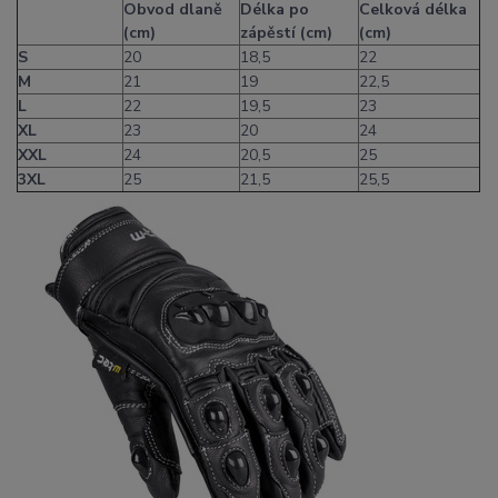
Obvod dlaně
Délka po
Celková délka
(cm)
zápěstí (cm)
(cm)
S
20
18,5
22
M
21
19
22,5
L
22
19,5
23
XL
23
20
24
XXL
24
20,5
25
3XL
25
21,5
25,5