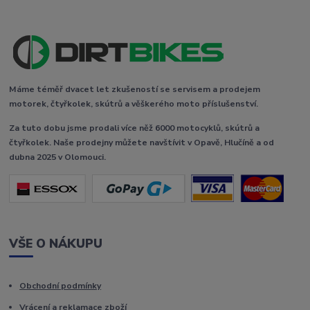
Máme téměř dvacet let zkušeností se servisem a prodejem
motorek, čtyřkolek, skútrů a věškerého moto příslušenství.
Za tuto dobu jsme prodali více něž 6000 motocyklů, skútrů a
čtyřkolek. Naše prodejny můžete navštívit v Opavě, Hlučíně a od
dubna 2025 v Olomouci.
VŠE O NÁKUPU
Obchodní podmínky
Vrácení a reklamace zboží