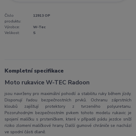
Číslo
12913 OP
produktu:
Výrobce:
W-Tec
Velikost:
S
Kompletní specifikace
Moto rukavice W-TEC Radoon
jsou navrženy pro maximální pohodlí a stabilitu ruky během jízdy.
Disponují řadou bezpečnostních prvků. Ochranu záprstních
kloubů zajišťují protektory z tvrzeného polyuretanu.
Pozoruhodným bezpečnostním pvkem tohoto modelu rukavic je
spojení malíčku s prsteníčkem, které v případě pádu jezdce sníží
riziko zlomení malíčkové hrany. Další gumové chrániče se nachází
ve spodní části dlaně.