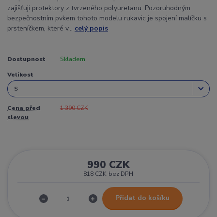
zajišťují protektory z tvrzeného polyuretanu. Pozoruhodným
bezpečnostním pvkem tohoto modelu rukavic je spojení malíčku s
prsteníčkem, které v...
celý popis
Dostupnost
Skladem
Velikost
Cena před
1 390 CZK
slevou
990 CZK
818 CZK
bez DPH
Přidat do košíku