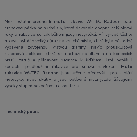
Mezi ostatní přednosti
moto rukavic W-TEC Radoon
patří
stahovací páska na suchý zip, která dokonale obepne celý obvod
ruky a rukavice se tak během jízdy nevyvléká. Při výrobě těchto
rukavic byl dán velký důraz na kritická místa, která byla následně
vybavena zdvojenou vrstvou tkaniny. Navíc protiskluzová
silikonová aplikace, která se nachází na dlani a na konečcích
prstů, zaručuje přilnavost rukavice k řídítkám. Jistě potěší i
speciální prodloužení rukavice pro snažší navlékání.
Moto
rukavice W-TEC Radoon
jsou určené především pro silniční
motocykly nebo skútry a jsou oblíbené mezi jezdci žádajícími
vysoký stupeň bezpečnosti a komfortu.
Technický popis: