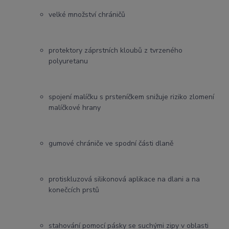
velké množství chráničů
protektory záprstních kloubů z tvrzeného
polyuretanu
spojení malíčku s prsteníčkem snižuje riziko zlomení
malíčkové hrany
gumové chrániče ve spodní části dlaně
protiskluzová silikonová aplikace na dlani a na
konečcích prstů
stahování pomocí pásky se suchými zipy v oblasti