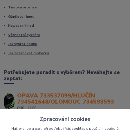
Testy a recenze
Gladiator hned
Kawasaki hned
Věrnostní systém
Jak vybrat helmu
Jak zazimovat motorku
Potřebujete poradit s výběrem? Neváhejte se
zeptat:
OPAVA 733537099/HLUČÍN
734541648/OLOMOUC 734593593
8:30 - 17:00
Zpracování cookies
Náš e-shop a partneři potřebují Váš souhlas s použitím souborů