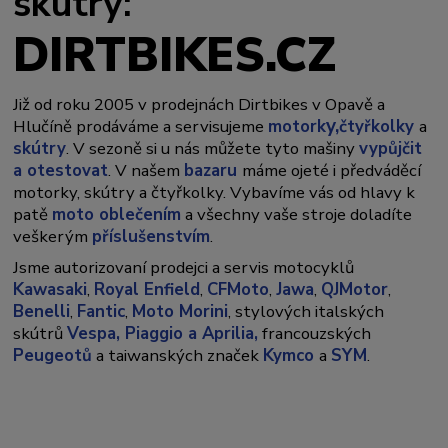
skútry:
DIRTBIKES.CZ
Již od roku 2005 v prodejnách Dirtbikes v Opavě a
y,
Hlučíně prodáváme a servisujeme
motork
čtyřkolky
a
skútry
. V sezoně si u nás můžete tyto mašiny
vypůjčit
a otestovat
. V našem
bazaru
máme ojeté i předváděcí
motorky, skútry a čtyřkolky. Vybavíme vás od hlavy k
patě
moto oblečením
a všechny vaše stroje doladíte
veškerým
příslušenstvím
.
Jsme autorizovaní prodejci a servis motocyklů
Kawasaki
,
Royal Enfield
,
CFMoto
,
Jawa
,
QJMotor
,
Benelli
,
Fantic
,
Moto Morini
, stylových italských
skútrů
Vespa,
Piaggio a Aprilia,
francouzských
Peugeotů
a taiwanských značek
Kymco
a
SYM
.