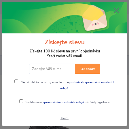
OPAVA 733537099/HLUČÍN
734541648/OLOMOUC 734593593
0
0,00 CZK
Získejte slevu
Menu
Získejte 100 Kč slevu na první objednávku
Stačí zadat váš email
PRO JEZDCE
RUKAVICE
PÁNSKÉ KOŽENÉ
Moto rukavice
W-TEC Radoon černá
Odeslat
Přeji si odebírat novinky e-mailem dle
podmínek zpracování osobních
Moto rukavice W-TEC Radoon černá
údajů
.
Souhlasím se
zpracováním osobních údajů
pro účely registrace.
Zavřít