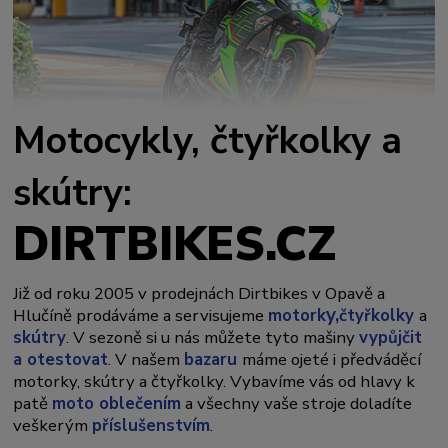
Motocykly, čtyřkolky a
skútry:
DIRTBIKES.CZ
Již od roku 2005 v prodejnách Dirtbikes v Opavě a
y,
Hlučíně prodáváme a servisujeme
motork
čtyřkolky
a
skútry
. V sezoně si u nás můžete tyto mašiny
vypůjčit
a otestovat
. V našem
bazaru
máme ojeté i předváděcí
motorky, skútry a čtyřkolky. Vybavíme vás od hlavy k
patě
moto oblečením
a všechny vaše stroje doladíte
veškerým
příslušenstvím
.