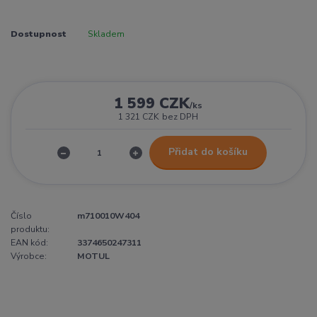
Dostupnost
Skladem
1 599 CZK
/
ks
1 321 CZK
bez DPH
Přidat do košíku
Číslo
m710010W404
produktu:
EAN kód:
3374650247311
Výrobce:
MOTUL