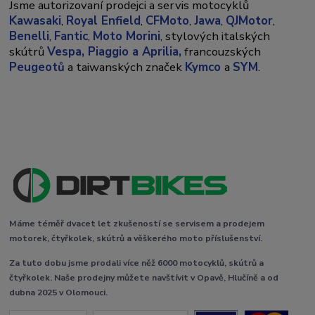
Jsme autorizovaní prodejci a servis motocyklů
Kawasaki
,
Royal Enfield
,
CFMoto
,
Jawa
,
QJMotor
,
Benelli
,
Fantic
,
Moto Morini
, stylových italských
skútrů
Vespa,
Piaggio a Aprilia,
francouzských
Peugeotů
a taiwanských značek
Kymco
a
SYM
.
Máme téměř dvacet let zkušeností se servisem a prodejem
motorek, čtyřkolek, skútrů a věškerého moto příslušenství.
Za tuto dobu jsme prodali více něž 6000 motocyklů, skútrů a
čtyřkolek. Naše prodejny můžete navštívit v Opavě, Hlučíně a od
dubna 2025 v Olomouci.