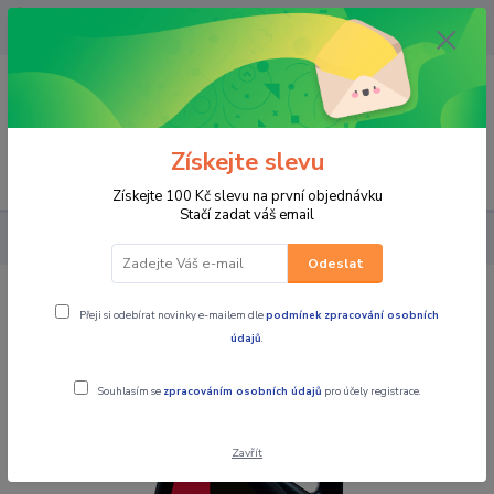
OPAVA 733537099/HLUČÍN
734541648/OLOMOUC 734593593
0
0,00 CZK
Získejte slevu
Menu
Získejte 100 Kč slevu na první objednávku
Stačí zadat váš email
PRO STROJE
Motul 7100 4T 10W40 4L
Odeslat
Motul 7100 4T 10W40 4L
Přeji si odebírat novinky e-mailem dle
podmínek zpracování osobních
údajů
.
Souhlasím se
zpracováním osobních údajů
pro účely registrace.
Zavřít