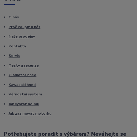
O nás
Proč koupit u nás
Naše prodejny
Kontakty
Servis
Testy a recenze
Gladiator hned
Kawasaki hned
Věrnostní systém
Jak vybrat helmu
Jak zazimovat motorku
Potřebujete poradit s výběrem? Neváhejte se