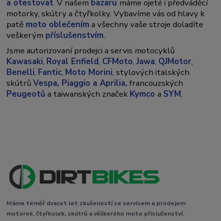
a otestovat
. V našem
bazaru
máme ojeté i předváděcí
motorky, skútry a čtyřkolky. Vybavíme vás od hlavy k
patě
moto oblečením
a všechny vaše stroje doladíte
veškerým
příslušenstvím
.
Jsme autorizovaní prodejci a servis motocyklů
Kawasaki
,
Royal Enfield
,
CFMoto
,
Jawa
,
QJMotor
,
Benelli
,
Fantic
,
Moto Morini
, stylových italských
skútrů
Vespa,
Piaggio a Aprilia,
francouzských
Peugeotů
a taiwanských značek
Kymco
a
SYM
.
Máme téměř dvacet let zkušeností se servisem a prodejem
motorek, čtyřkolek, skútrů a věškerého moto příslušenství.