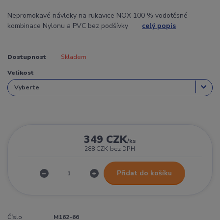
Nepromokavé návleky na rukavice NOX 100 % vodotěsné
kombinace Nylonu a PVC bez podšívky
celý popis
Dostupnost
Skladem
Velikost
349 CZK
/
ks
288 CZK
bez DPH
Přidat do košíku
Číslo
M162-66