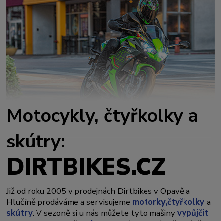
Motocykly, čtyřkolky a
skútry:
DIRTBIKES.CZ
Již od roku 2005 v prodejnách Dirtbikes v Opavě a
y,
Hlučíně prodáváme a servisujeme
motork
čtyřkolky
a
skútry
. V sezoně si u nás můžete tyto mašiny
vypůjčit