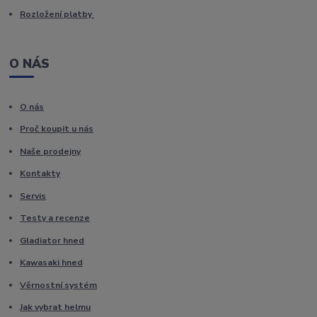
Rozložení platby
O NÁS
O nás
Proč koupit u nás
Naše prodejny
Kontakty
Servis
Testy a recenze
Gladiator hned
Kawasaki hned
Věrnostní systém
Jak vybrat helmu