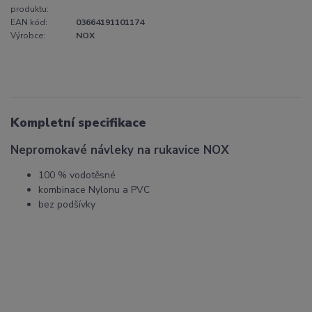
produktu:
EAN kód:
03664191101174
Výrobce:
NOX
Kompletní specifikace
Nepromokavé návleky na rukavice NOX
100 % vodotěsné
kombinace Nylonu a PVC
bez podšívky