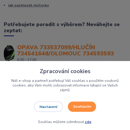
Jak zazimovat motorku
Potřebujete poradit s výběrem? Neváhejte se
zeptat:
OPAVA 733537099/HLUČÍN
734541648/OLOMOUC 734593593
8:30 - 17:00
Zpracování cookies
Náš e-shop a partneři potřebují Váš souhlas s použitím souborů
cookies, aby Vám mohli zobrazovat informace týkající se Vašich
zájmů.
Souhlasím
Nastavení
Největší prodejce motorek, čtyřkolek a skútrů na Severní Moravě to je
Dirtbikes.cz
Grafika:
Poradnyweb.cz
Souhlas můžete odmítnout
zde
.
Vytvořeno na
Eshop-rychle.cz