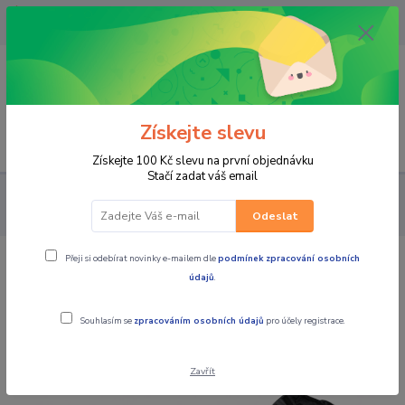
OPAVA 733537099/HLUČÍN
734541648/OLOMOUC 734593593
0
0,00 CZK
Získejte slevu
Menu
Získejte 100 Kč slevu na první objednávku
Stačí zadat váš email
PRO JEZDCE
Do deště - NEPROMOKY
NÁVLEKY NA RUCE
Nepromokavé návleky na rukavice NOX
Odeslat
Přeji si odebírat novinky e-mailem dle
podmínek zpracování osobních
Nepromokavé návleky na rukavice NOX
údajů
.
Souhlasím se
zpracováním osobních údajů
pro účely registrace.
Zavřít