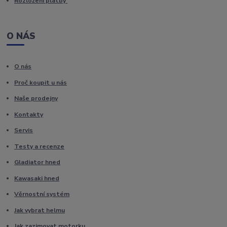
Rozložení platby
O NÁS
O nás
Proč koupit u nás
Naše prodejny
Kontakty
Servis
Testy a recenze
Gladiator hned
Kawasaki hned
Věrnostní systém
Jak vybrat helmu
Jak zazimovat motorku