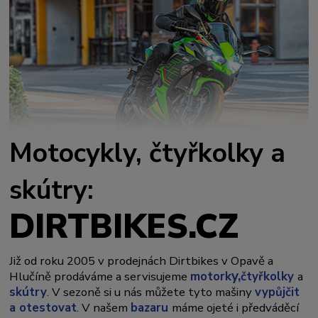
Motocykly, čtyřkolky a
skútry:
DIRTBIKES.CZ
Již od roku 2005 v prodejnách Dirtbikes v Opavě a
y,
Hlučíně prodáváme a servisujeme
motork
čtyřkolky
a
skútry
. V sezoně si u nás můžete tyto mašiny
vypůjčit
a otestovat
. V našem
bazaru
máme ojeté i předváděcí