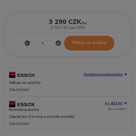
3 290 CZK
/
ks
2 719 CZK
bez DPH
Přidat do košíku
Splátková kalkulačka
Nákup na splátky
Více informací
4 × 822 Kč
Bez navýšení
Rozložená platba
Zaplať jen 1/4 ceny a zbytek později
Více informací