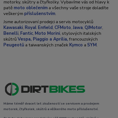
motorky, skútry a čtyřkolky. Vybavíme vás od hlavy k
patě
moto oblečením
a všechny vaše stroje doladíte
veškerým
příslušenstvím
.
Jsme autorizovaní prodejci a servis motocyklů
Kawasaki
,
Royal Enfield
,
CFMoto
,
Jawa
,
QJMotor
,
Benelli
,
Fantic
,
Moto Morini
, stylových italských
skútrů
Vespa,
Piaggio a Aprilia,
francouzských
Peugeotů
a taiwanských značek
Kymco
a
SYM
.
Máme téměř dvacet let zkušeností se servisem a prodejem
motorek, čtyřkolek, skútrů a věškerého moto příslušenství.