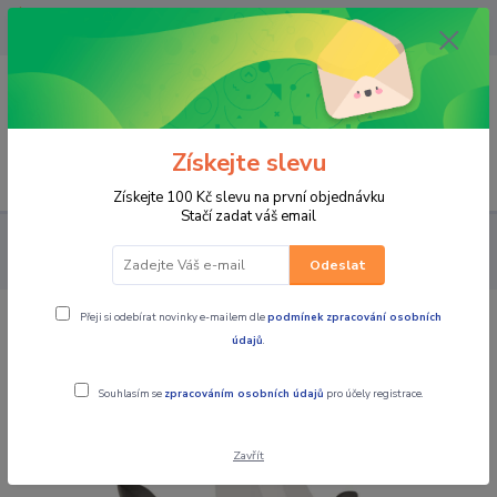
OPAVA 733537099/HLUČÍN
734541648/OLOMOUC 734593593
0
0,00 CZK
Získejte slevu
Menu
Získejte 100 Kč slevu na první objednávku
Stačí zadat váš email
SKÚTRY
SKÚTRY OSTATNÍ
KEEWAY
PUIG plexi štít
KEEWAY CITYBLADE 125
Odeslat
Přeji si odebírat novinky e-mailem dle
podmínek zpracování osobních
PUIG plexi štít KEEWAY CITYBLADE
údajů
.
125
Souhlasím se
zpracováním osobních údajů
pro účely registrace.
Zavřít