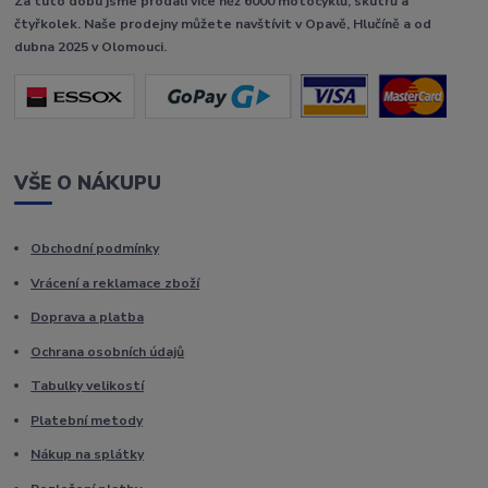
Za tuto dobu jsme prodali více něž 6000 motocyklů, skútrů a
čtyřkolek. Naše prodejny můžete navštívit v Opavě, Hlučíně a od
dubna 2025 v Olomouci.
VŠE O NÁKUPU
Obchodní podmínky
Vrácení a reklamace zboží
Doprava a platba
Ochrana osobních údajů
Tabulky velikostí
Platební metody
Nákup na splátky