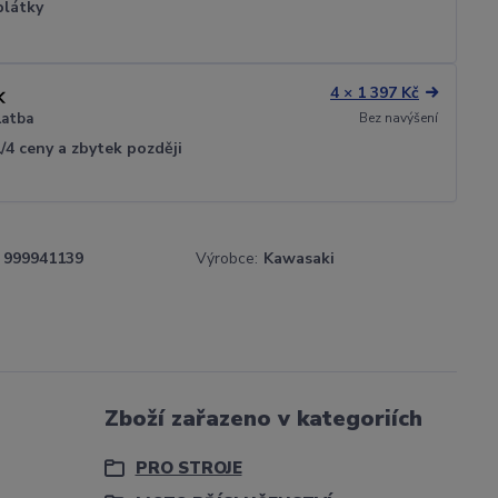
plátky
4 × 1 397 Kč
Bez navýšení
latba
1/4 ceny a zbytek později
999941139
Výrobce:
Kawasaki
Zboží zařazeno v kategoriích
PRO STROJE