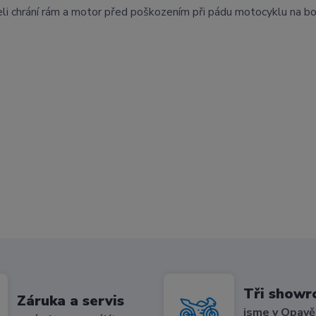
i chrání rám a motor před poškozením při pádu motocyklu na bo
Tři show
Záruka a servis
jsme v Opavě,