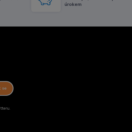
úrokem
t se
tteru.