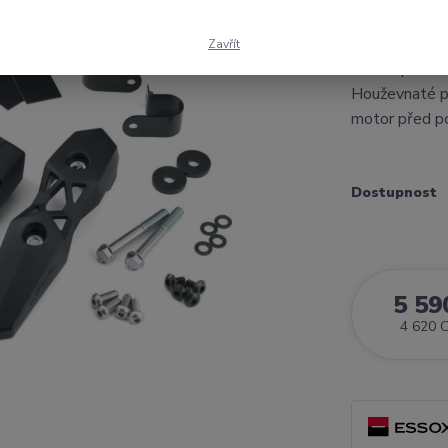
VERSYS 1
Zavřít
Padací prote
Houževnaté pa
motor před p
Dostupnost
5 59
4 620 