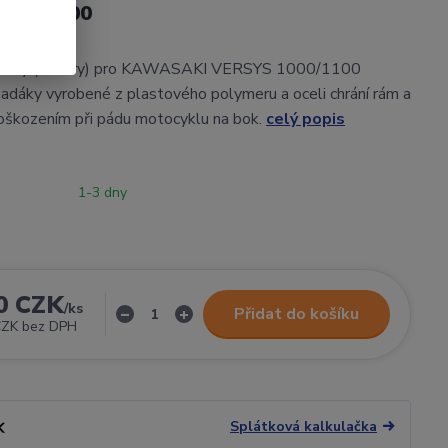
000/1100
ktory (slidery) pro KAWASAKI VERSYS 1000/1100
dáky vyrobené z plastového polymeru a oceli chrání rám a
oškozením při pádu motocyklu na bok.
celý popis
1-3 dny
0 CZK
/
ks
Přidat do košíku
CZK
bez DPH
Splátková kalkulačka