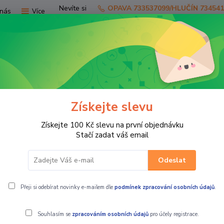
Nevíte si
OPAVA 733537099/HLUČÍN 73454
nás
Více
rady?
Zavolejte.
Hledat
Získejte slevu
TV
SKÚTRY
PRO JEZDCE
PRO STR
Získejte 100 Kč slevu na první objednávku
ODELU
VERSYS 1000 2019-2024
Padací protektory (slidery) p
Stačí zadat váš email
Odeslat
 KAWASAKI VERSYS 1000/1100
Přeji si odebírat novinky e-mailem dle
podmínek zpracování osobních údajů
.
Souhlasím se
zpracováním osobních údajů
pro účely registrace.
Padací p