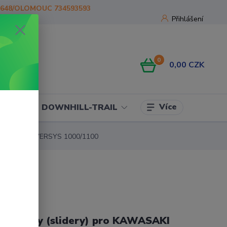
1648/OLOMOUC 734593593
Přihlášení
0
0,00 CZK
Více
OJE
DOWNHILL-TRAIL
ro KAWASAKI VERSYS 1000/1100
rotektory (slidery) pro KAWASAKI