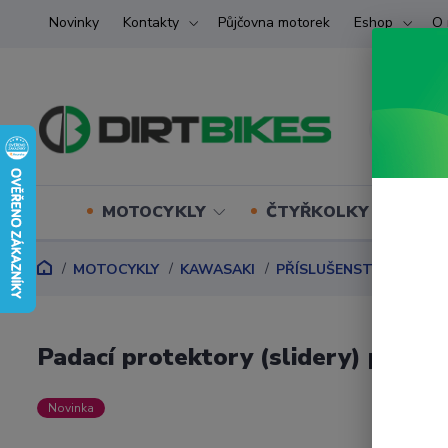
Novinky
Kontakty
Půjčovna motorek
Eshop
O 
MOTOCYKLY
ČTYŘKOLKY (ATV) U
MOTOCYKLY
KAWASAKI
PŘÍSLUŠENSTVÍ DLE M
Padací protektory (slidery) pro
Novinka