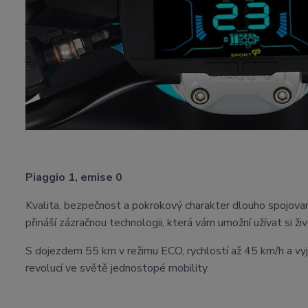
Piaggio 1, emise 0
Kvalita, bezpečnost a pokrokový charakter dlouho spojovan
přináší zázračnou technologii, která vám umožní užívat si ž
S dojezdem 55 km v režimu ECO, rychlostí až 45 km/h a vyjí
revolucí ve světě jednostopé mobility.