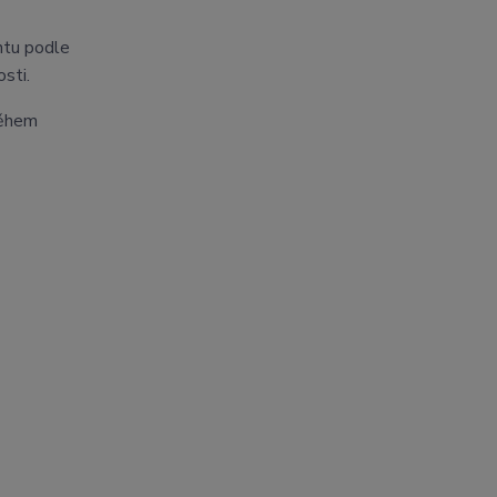
ontu podle
sti.
věhem