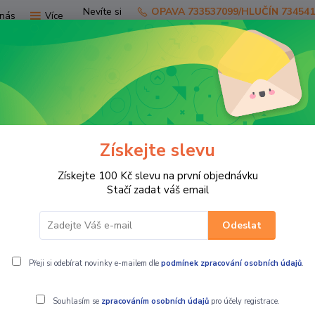
Nevíte si
OPAVA 733537099/HLUČÍN 73454
nás
Více
rady?
Zavolejte.
Hledat
Získejte slevu
TV
SKÚTRY
PRO JEZDCE
PRO STR
Získejte 100 Kč slevu na první objednávku
e
Stačí zadat váš email
Odeslat
Přeji si odebírat novinky e-mailem dle
podmínek zpracování osobních údajů
.
Souhlasím se
zpracováním osobních údajů
pro účely registrace.
Piaggio 1 Nov