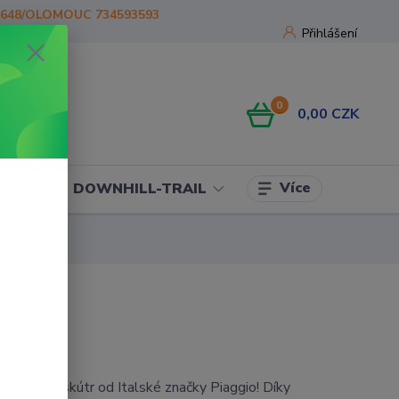
1648/OLOMOUC 734593593
Přihlášení
0
0,00 CZK
Více
OJE
DOWNHILL-TRAIL
ý elektroskútr od Italské značky Piaggio! Díky