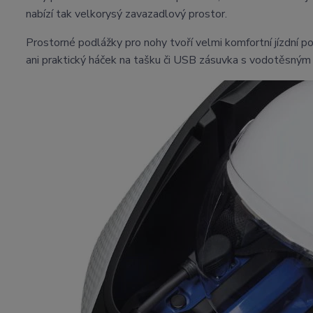
nabízí tak velkorysý zavazadlový prostor.
Prostorné podlážky pro nohy tvoří velmi komfortní jízdní po
ani praktický háček na tašku či USB zásuvka s vodotěsný