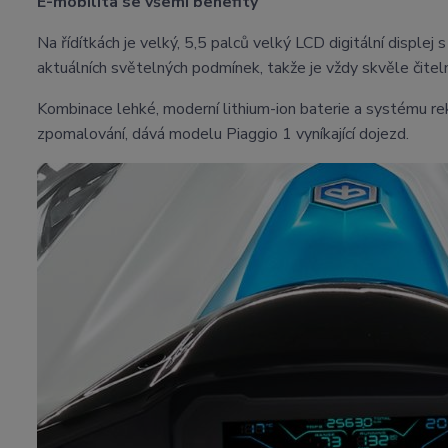
E-mobilita se všemi benefity
Na řídítkách je velký, 5,5 palců velký LCD digitální displej
aktuálních světelných podmínek, takže je vždy skvěle čiteln
Kombinace lehké, moderní lithium-ion baterie a systému re
zpomalování, dává modelu Piaggio 1 vyníkající dojezd.