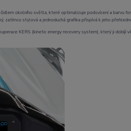
 s čidlem okolního světla, které optimalizuje podsvícení a barvu f
ý, zatímco stylová a jednoduchá grafika přispívá k jeho přehledno
kuperace KERS (kinetic energy recovery system), který ji dobíjí 