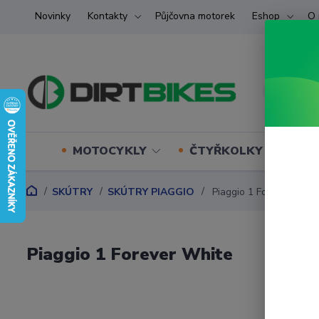
Novinky
Kontakty
Půjčovna motorek
Eshop
O 
MOTOCYKLY
ČTYŘKOLKY (ATV) U
SKÚTRY
SKÚTRY PIAGGIO
Piaggio 1 Forever Whit
Piaggio 1 Forever White