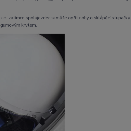
zici, zatímco spolujezdec si může opřít nohy o sklápěcí stupačky
m gumovým krytem.