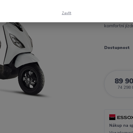
podsedlovému 
je Piaggio 1 j
Zavřít
velkorysý zav
komfortní jízdn
Dostupnost
89 9
74 298 
Nákup na s
Více informací