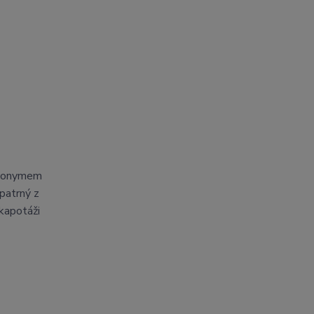
synonymem
 patrný z
 kapotáži