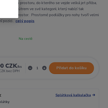
úložnému prostoru, do kterého se vejde velká jet přilba,
ediným e-skútrem ve své kategorii, který nabízí tak
azadlový prostor. Prostorné podlážky pro nohy tvoří velmi
í pozici...
celý popis
Na cestě
00 CZK
/
ks
Přidat do košíku
CZK
bez DPH
Splátková kalkulačka
plátky