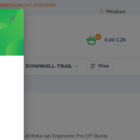
1648/OLOMOUC 734593593
Přihlášení
0
0,00 CZK
Více
OJE
DOWNHILL-TRAIL
 moto pláštěnka rain Ergonomic Pro DP Bunda