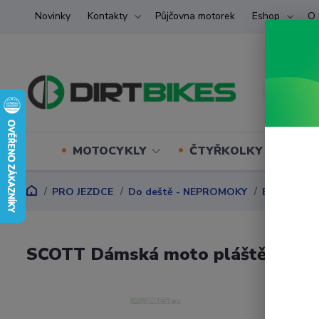
Novinky
Kontakty
Půjčovna motorek
Eshop
O 
MOTOCYKLY
ČTYŘKOLKY (ATV) U
PRO JEZDCE
Do deště - NEPROMOKY
BUNDY
S
SCOTT Dámská moto pláštěnka ra