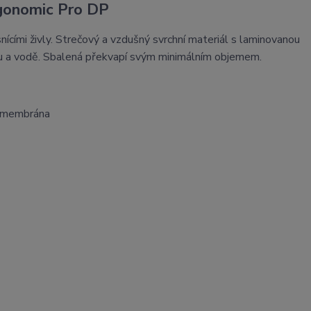
gonomic Pro DP
cími živly. Strečový a vzdušný svrchní materiál s laminovanou
 a vodě. Sbalená překvapí svým minimálním objemem.
e membrána