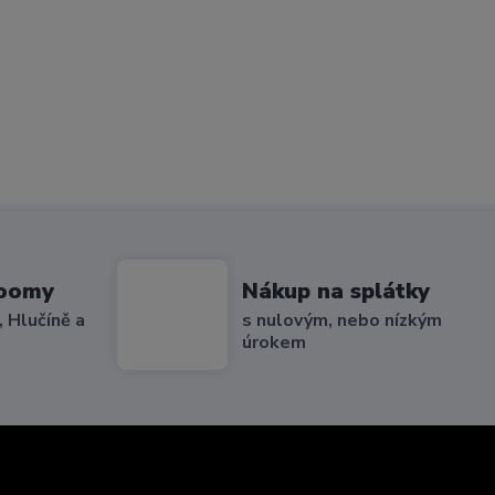
roomy
Nákup na splátky
 Hlučíně a
s nulovým, nebo nízkým
úrokem