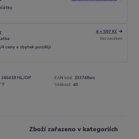
plátky
4 × 597 Kč
Bez navýšení
latba
1/4 ceny a zbytek později
246418 HL/OP
EAN kód:
233748ws
TT
Velikost:
40
Zboží zařazeno v kategoriích