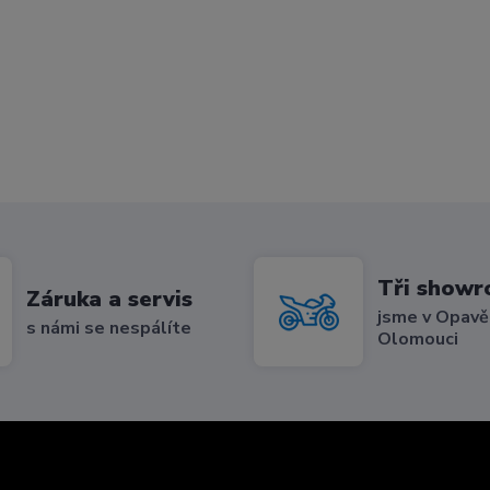
Tři show
Záruka a servis
jsme v Opavě,
s námi se nespálíte
Olomouci