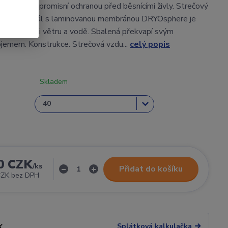
n je nekompromisní ochranou před běsnícími živly. Strečový
rchní materiál s laminovanou membránou DRYOsphere je
ranou proti větru a vodě. Sbalená překvapí svým
jemem. Konstrukce: Strečová vzdu...
celý popis
Skladem
0 CZK
/
ks
Přidat do košíku
CZK
bez DPH
Splátková kalkulačka