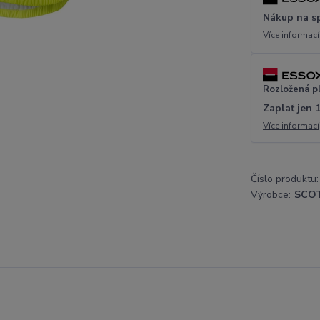
Nákup na s
Více informací
Rozložená p
Zaplať jen 
Více informací
Číslo produktu:
Výrobce:
SCO