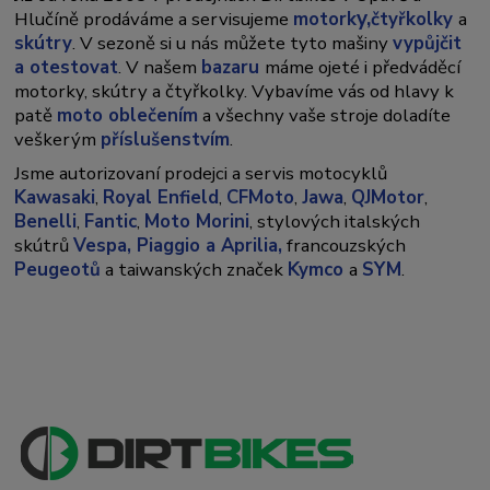
y,
Hlučíně prodáváme a servisujeme
motork
čtyřkolky
a
skútry
. V sezoně si u nás můžete tyto mašiny
vypůjčit
a otestovat
. V našem
bazaru
máme ojeté i předváděcí
motorky, skútry a čtyřkolky. Vybavíme vás od hlavy k
patě
moto oblečením
a všechny vaše stroje doladíte
veškerým
příslušenstvím
.
Jsme autorizovaní prodejci a servis motocyklů
Kawasaki
,
Royal Enfield
,
CFMoto
,
Jawa
,
QJMotor
,
Benelli
,
Fantic
,
Moto Morini
, stylových italských
skútrů
Vespa,
Piaggio a Aprilia,
francouzských
Peugeotů
a taiwanských značek
Kymco
a
SYM
.