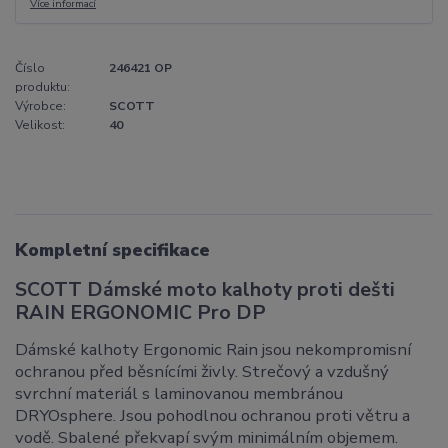
Více informací
Číslo
246421 OP
produktu:
Výrobce:
SCOTT
Velikost:
40
Kompletní specifikace
SCOTT Dámské moto kalhoty proti dešti
RAIN ERGONOMIC Pro DP
Dámské kalhoty Ergonomic Rain jsou nekompromisní
ochranou před běsnícími živly. Strečový a vzdušný
svrchní materiál s laminovanou membránou
DRYOsphere. Jsou pohodlnou ochranou proti větru a
vodě. Sbalené překvapí svým minimálním objemem.