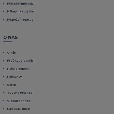
Platební metody
Nákup na splátky
Rozložení platby
O NÁS
O nás
Proč koupit u nás
Naše prodejny
Kontakty
Servis
Testy a recenze
Gladiator hned
Kawasaki hned