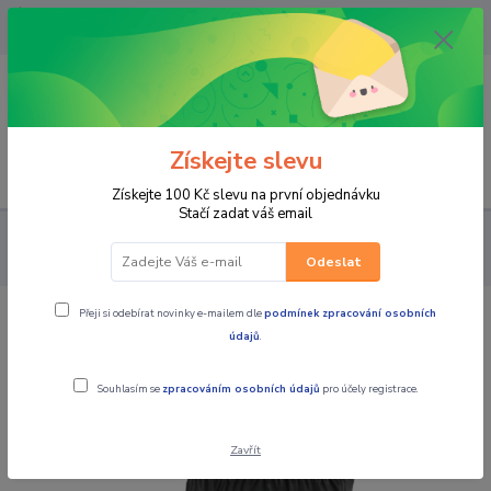
OPAVA 733537099/HLUČÍN
734541648/OLOMOUC 734593593
0
0,00 CZK
Získejte slevu
Menu
Získejte 100 Kč slevu na první objednávku
Stačí zadat váš email
PRO JEZDCE
Do deště - NEPROMOKY
KALHOTY
SCOTT
Dámské moto kalhoty proti dešti RAIN ERGONOMIC Pro DP
Odeslat
Přeji si odebírat novinky e-mailem dle
podmínek zpracování osobních
SCOTT Dámské moto kalhoty proti
údajů
.
dešti RAIN ERGONOMIC Pro DP
Souhlasím se
zpracováním osobních údajů
pro účely registrace.
Zavřít