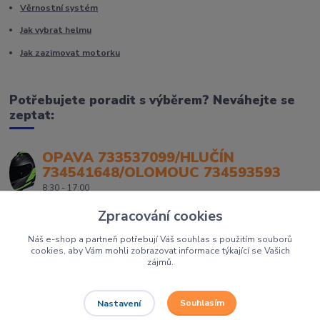
Věrnostní systém
Jak vybrat helmu
Jak zazimovat motorku
Potřebujete poradit s výběrem? Neváhejte se
zeptat:
OPAVA 733537099/HLUČÍN
734541648/OLOMOUC 734593593
8:30 - 17:00
Zpracování cookies
Náš e-shop a partneři potřebují Váš souhlas s použitím souborů
cookies, aby Vám mohli zobrazovat informace týkající se Vašich
zájmů.
Souhlasím
Nastavení
Největší prodejce motorek, čtyřkolek a skútrů na Severní Moravě to je