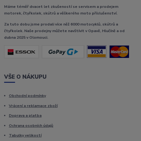
Máme téměř dvacet let zkušeností se servisem a prodejem
motorek, čtyřkolek, skútrů a věškerého moto příslušenství.
Za tuto dobu jsme prodali více něž 6000 motocyklů, skútrů a
čtyřkolek. Naše prodejny můžete navštívit v Opavě, Hlučíně a od
dubna 2025 v Olomouci.
VŠE O NÁKUPU
Obchodní podmínky
Vrácení a reklamace zboží
Doprava a platba
Ochrana osobních údajů
Tabulky velikostí