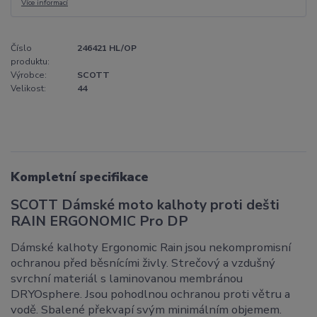
Více informací
Číslo
246421 HL/OP
produktu:
Výrobce:
SCOTT
Velikost:
44
Kompletní specifikace
SCOTT Dámské moto kalhoty proti dešti
RAIN ERGONOMIC Pro DP
Dámské kalhoty Ergonomic Rain jsou nekompromisní
ochranou před běsnícími živly. Strečový a vzdušný
svrchní materiál s laminovanou membránou
DRYOsphere. Jsou pohodlnou ochranou proti větru a
vodě. Sbalené překvapí svým minimálním objemem.