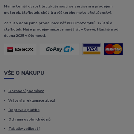
Máme téměř dvacet let zkušeností se servisem a prodejem
motorek, čtyřkolek, skútrů a věškerého moto příslušenství.
Za tuto dobu jsme prodali více něž 6000 motocyklů, skútrů a
čtyřkolek. Naše prodejny můžete navštívit v Opavě, Hlučíně a od
dubna 2025 v Olomouci.
VŠE O NÁKUPU
Obchodní podmínky
Vrácení a reklamace zboží
Doprava a platba
Ochrana osobních údajů
Tabulky velikostí