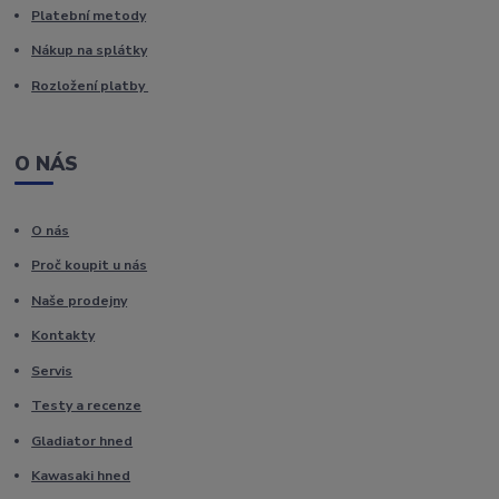
Platební metody
Nákup na splátky
Rozložení platby
O NÁS
O nás
Proč koupit u nás
Naše prodejny
Kontakty
Servis
Testy a recenze
Gladiator hned
Kawasaki hned