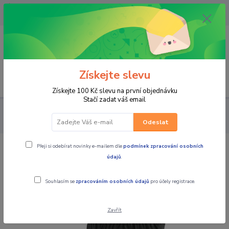
OPAVA 733537099/HLUČÍN
734541648/OLOMOUC 734593593
0
0,00 CZK
Získejte slevu
Menu
Získejte 100 Kč slevu na první objednávku
Stačí zadat váš email
PRO JEZDCE
Do deště - NEPROMOKY
KALHOTY
SCOTT
Dámské moto kalhoty proti dešti RAIN ERGONOMIC Pro DP
Odeslat
Přeji si odebírat novinky e-mailem dle
podmínek zpracování osobních
SCOTT Dámské moto kalhoty proti
údajů
.
dešti RAIN ERGONOMIC Pro DP
Souhlasím se
zpracováním osobních údajů
pro účely registrace.
Zavřít