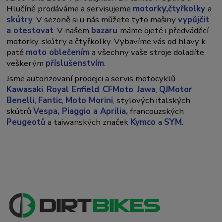
y,
Hlučíně prodáváme a servisujeme
motork
čtyřkolky
a
skútry
. V sezoně si u nás můžete tyto mašiny
vypůjčit
a otestovat
. V našem
bazaru
máme ojeté i předváděcí
motorky, skútry a čtyřkolky. Vybavíme vás od hlavy k
patě
moto oblečením
a všechny vaše stroje doladíte
veškerým
příslušenstvím
.
Jsme autorizovaní prodejci a servis motocyklů
Kawasaki
,
Royal Enfield
,
CFMoto
,
Jawa
,
QJMotor
,
Benelli
,
Fantic
,
Moto Morini
, stylových italských
skútrů
Vespa,
Piaggio a Aprilia,
francouzských
Peugeotů
a taiwanských značek
Kymco
a
SYM
.