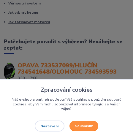
Věrnostní systém
Jak vybrat helmu
Jak zazimovat motorku
Potřebujete poradit s výběrem? Neváhejte se
zeptat:
OPAVA 733537099/HLUČÍN
734541648/OLOMOUC 734593593
8:30 - 17:00
Zpracování cookies
Náš e-shop a partneři potřebují Váš souhlas s použitím souborů
cookies, aby Vám mohli zobrazovat informace týkající se Vašich
zájmů.
Souhlasím
Nastavení
Největší prodejce motorek, čtyřkolek a skútrů na Severní Moravě to je