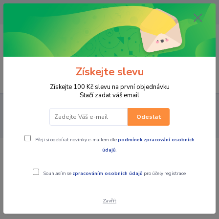
OPAVA 733537099/HLUČÍN
734541648/OLOMOUC 734593593
0
0,00 CZK
Získejte slevu
Menu
Získejte 100 Kč slevu na první objednávku
Stačí zadat váš email
PRO JEZDCE
MOTOKROS a ENDURO
DĚTSKÝ MOTOKROS
ALPINESTAR chránič hrudi dámský STELLA PLASMA CHEST
Odeslat
bílá/gradient
Přeji si odebírat novinky e-mailem dle
podmínek zpracování osobních
údajů
.
ALPINESTAR chránič hrudi dámský
STELLA PLASMA CHEST bílá/gradient
Souhlasím se
zpracováním osobních údajů
pro účely registrace.
Akce
Zavřít