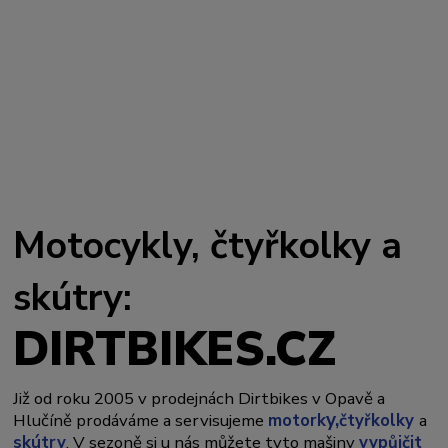
Motocykly, čtyřkolky a
skútry:
DIRTBIKES.CZ
Již od roku 2005 v prodejnách Dirtbikes v Opavě a
y,
Hlučíně prodáváme a servisujeme
motork
čtyřkolky
a
skútry
. V sezoně si u nás můžete tyto mašiny
vypůjčit