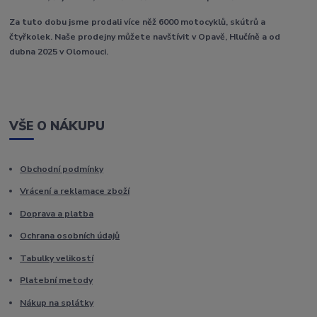
Za tuto dobu jsme prodali více něž 6000 motocyklů, skútrů a
čtyřkolek. Naše prodejny můžete navštívit v Opavě, Hlučíně a od
dubna 2025 v Olomouci.
VŠE O NÁKUPU
Obchodní podmínky
Vrácení a reklamace zboží
Doprava a platba
Ochrana osobních údajů
Tabulky velikostí
Platební metody
Nákup na splátky