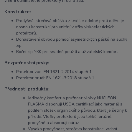
vnitřní odnímatelné protektory hrudi a zad.
Konstrukce:
Prodyšná, strečová obšívka z textilie odolné proti oděru je
nosnou konstrukcí pro vnitřní vložky viskoelastických
protektorů.
Donastavení obvodu pomocí asymetrických pásků na suchý
zip.
Boční zip YKK pro snadné použití a uživatelský komfort.
Bezpečnostní prvky:
Protektor zad: EN 1621-2:2014 stupeň 1.
Protektor hrudi: EN 1621-3:2018 stupeň 1.
Přednosti produktu:
Jedinečný komfort a pružnost: vložky NUCLEON
PLASMA disponují USDA certifikací jako materiál s
podílem složek organického původu, který je šetrný k
přírodě. Vložky protektorů jsou lehké, pružné,
prodyšné a absorbují náraz.
Vysoká prodyšnost, strečová konstrukce: vrchní