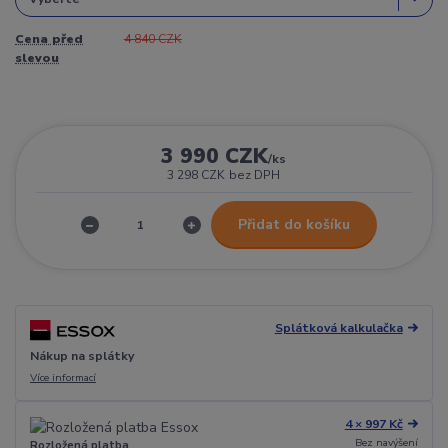
Cena před
4 840 CZK
slevou
3 990 CZK
/
ks
3 298 CZK
bez DPH
Přidat do košíku
Splátková kalkulačka
Nákup na splátky
Více informací
4 × 997 Kč
Bez navýšení
Rozložená platba