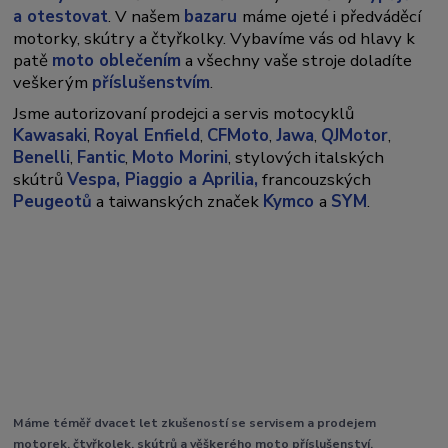
a otestovat
. V našem
bazaru
máme ojeté i předváděcí
motorky, skútry a čtyřkolky. Vybavíme vás od hlavy k
patě
moto oblečením
a všechny vaše stroje doladíte
veškerým
příslušenstvím
.
Jsme autorizovaní prodejci a servis motocyklů
Kawasaki
,
Royal Enfield
,
CFMoto
,
Jawa
,
QJMotor
,
Benelli
,
Fantic
,
Moto Morini
, stylových italských
skútrů
Vespa,
Piaggio a Aprilia,
francouzských
Peugeotů
a taiwanských značek
Kymco
a
SYM
.
Máme téměř dvacet let zkušeností se servisem a prodejem
motorek, čtyřkolek, skútrů a věškerého moto příslušenství.