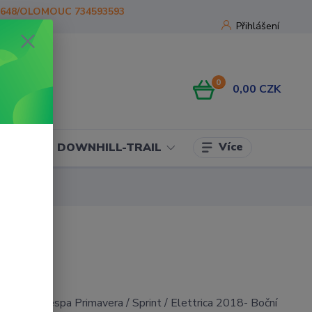
1648/OLOMOUC 734593593
Přihlášení
0
0,00 CZK
Více
OJE
DOWNHILL-TRAIL
pro skútr Vespa Primavera / Sprint / Elettrica 2018- Boční