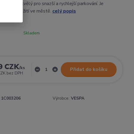
 barvě je skvělý pro snazší a rychlejší parkování. Je
ný pro použití ve městě.
celý popis
Skladem
9 CZK
/
ks
Přidat do košíku
CZK
bez DPH
1C003206
Výrobce:
VESPA