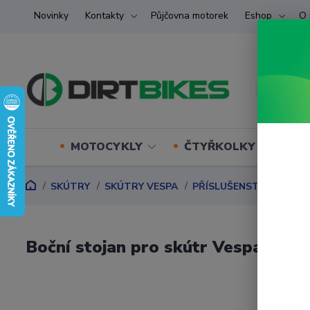
Novinky
Kontakty
Půjčovna motorek
Eshop
O 
MOTOCYKLY
ČTYŘKOLKY (ATV) U
SKÚTRY
SKÚTRY VESPA
PŘÍSLUŠENSTVÍ VESPA
Boční stojan pro skútr Vespa Prima