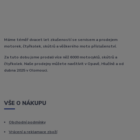
Máme téměř dvacet let zkušeností se servisem a prodejem
motorek, čtyřkolek, skútrů a věškerého moto příslušenství.
Za tuto dobu jsme prodali více něž 6000 motocyklů, skútrů a
čtyřkolek. Naše prodejny můžete navštívit v Opavě, Hlučíně a od
dubna 2025 v Olomouci.
VŠE O NÁKUPU
Obchodní podmínky
Vrácení a reklamace zboží