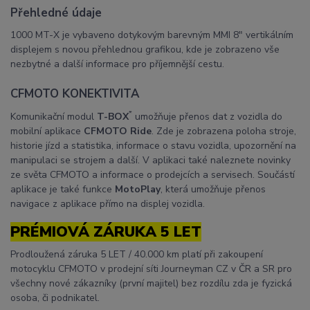
Přehledné údaje
1000 MT-X je vybaveno dotykovým barevným MMI 8″ vertikálním
displejem s novou přehlednou grafikou, kde je zobrazeno vše
nezbytné a další informace pro příjemnější cestu.
CFMOTO KONEKTIVITA
*
Komunikační modul
T-BOX
umožňuje přenos dat z vozidla do
mobilní aplikace
CFMOTO Ride
. Zde je zobrazena poloha stroje,
historie jízd a statistika, informace o stavu vozidla, upozornění na
manipulaci se strojem a další. V aplikaci také naleznete novinky
ze světa CFMOTO a informace o prodejcích a servisech. Součástí
aplikace je také funkce
MotoPlay
, která umožňuje přenos
navigace z aplikace přímo na displej vozidla.
PRÉMIOVÁ ZÁRUKA 5 LET
Prodloužená záruka 5 LET / 40.000 km platí při zakoupení
motocyklu CFMOTO v prodejní síti Journeyman CZ v ČR a SR pro
všechny nové zákazníky (první majitel) bez rozdílu zda je fyzická
osoba, či podnikatel.