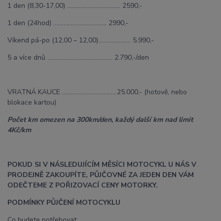
1 den (8,30-17,00) ……………………………... 2590,-
1 den (24hod) ……………………………... 2990,-
Víkend pá-po (12,00 – 12,00)………….......... 5.990,-
5 a více dnů …………………………………….. 2.790,-/den
VRATNÁ KAUCE ……………………………….25.000,- (hotově, nebo
blokace kartou)
Počet km omezen na 300km/den, každý další km nad limit
4Kč/km
POKUD SI V NÁSLEDUJÍCÍM MĚSÍCI MOTOCYKL U NÁS V
PRODEJNĚ ZAKOUPÍTE, PŮJČOVNÉ ZA JEDEN DEN VÁM
ODEČTEME Z POŘIZOVACÍ CENY MOTORKY.
PODMÍNKY PŮJČENÍ MOTOCYKLU
Co budete potřebovat: