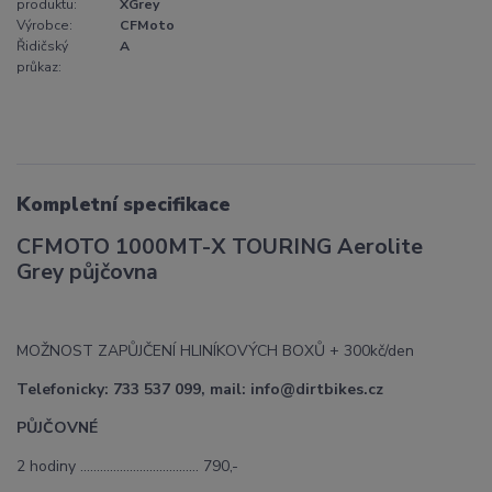
produktu:
XGrey
Výrobce:
CFMoto
Řidičský
A
průkaz:
Kompletní specifikace
CFMOTO 1000MT-X TOURING Aerolite
Grey půjčovna
MOŽNOST ZAPŮJČENÍ HLINÍKOVÝCH BOXŮ + 300kč/den
Telefonicky: 733 537 099, mail: info@dirtbikes.cz
PŮJČOVNÉ
2 hodiny ……………………………... 790,-