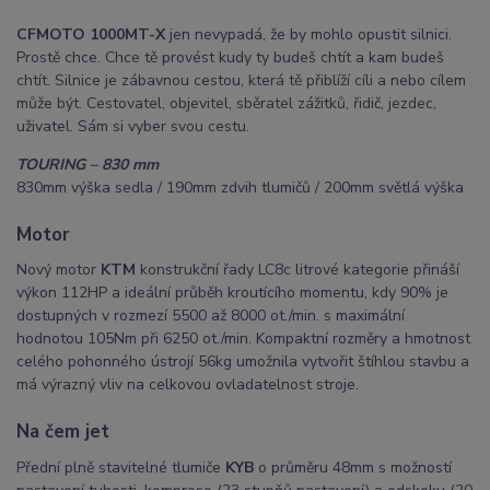
CFMOTO 1000MT-X
jen nevypadá, že by mohlo opustit silnici.
Prostě chce. Chce tě provést kudy ty budeš chtít a kam budeš
chtít. Silnice je zábavnou cestou, která tě přiblíží cíli a nebo cílem
může být. Cestovatel, objevitel, sběratel zážitků, řidič, jezdec,
uživatel. Sám si vyber svou cestu.
TOURIN
G – 830 mm
830mm výška sedla / 190mm zdvih tlumičů / 200mm světlá výška
Motor
Nový motor
KTM
konstrukční řady LC8c litrové kategorie přináší
výkon 112HP a ideální průběh kroutícího momentu, kdy 90% je
dostupných v rozmezí 5500 až 8000 ot./min. s maximální
hodnotou 105Nm při 6250 ot./min. Kompaktní rozměry a hmotnost
celého pohonného ústrojí 56kg umožnila vytvořit štíhlou stavbu a
má výrazný vliv na celkovou ovladatelnost stroje.
Na čem jet
Přední plně stavitelné tlumiče
KYB
o průměru 48mm s možností