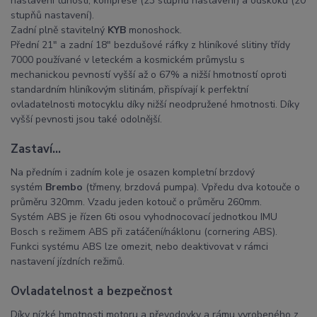
nastavení tuhosti, komprese (23 stupňů nastavení) a odskoku (20
stupňů nastavení).
Zadní plně stavitelný
KYB
monoshock.
Přední 21″ a zadní 18″ bezdušové ráfky z hliníkové slitiny třídy
7000 používané v leteckém a kosmickém průmyslu s
mechanickou pevností vyšší až o 67% a nižší hmotností oproti
standardním hliníkovým slitinám, přispívají k perfektní
ovladatelnosti motocyklu díky nižší neodpružené hmotnosti. Díky
vyšší pevnosti jsou také odolnější.
Zastaví…
Na předním i zadním kole je osazen kompletní brzdový
systém
Brembo
(třmeny, brzdová pumpa). Vpředu dva kotouče o
průměru 320mm. Vzadu jeden kotouč o průměru 260mm.
Systém ABS je řízen 6ti osou vyhodnocovací jednotkou IMU
Bosch s režimem ABS při zatáčení/náklonu (cornering ABS).
Funkci systému ABS lze omezit, nebo deaktivovat v rámci
nastavení jízdních režimů.
Ovladatelnost a bezpečnost
Díky nízké hmotnosti motoru a převodovky a rámu vyrobeného z