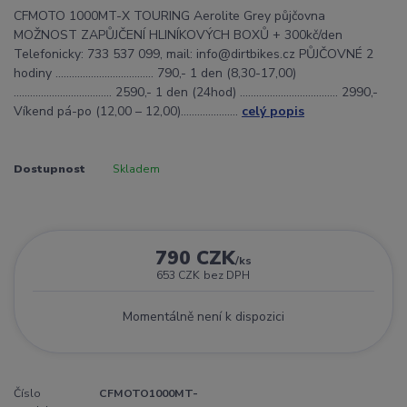
CFMOTO 1000MT-X TOURING Aerolite Grey půjčovna
MOŽNOST ZAPŮJČENÍ HLINÍKOVÝCH BOXŮ + 300kč/den
Telefonicky: 733 537 099, mail: info@dirtbikes.cz PŮJČOVNÉ 2
hodiny ……………………………... 790,- 1 den (8,30-17,00)
……………………………... 2590,- 1 den (24hod) ……………………………... 2990,-
Víkend pá-po (12,00 – 12,00)………….........
celý popis
Dostupnost
Skladem
790 CZK
/
ks
653 CZK
bez DPH
Momentálně není k dispozici
Číslo
CFMOTO1000MT-