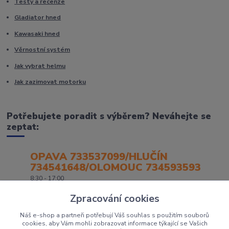
Testy a recenze
Gladiator hned
Kawasaki hned
Věrnostní systém
Jak vybrat helmu
Jak zazimovat motorku
Potřebujete poradit s výběrem? Neváhejte se
zeptat:
OPAVA 733537099/HLUČÍN
734541648/OLOMOUC 734593593
8:30 - 17:00
Zpracování cookies
Náš e-shop a partneři potřebují Váš souhlas s použitím souborů
cookies, aby Vám mohli zobrazovat informace týkající se Vašich