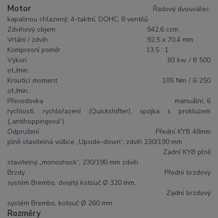
Motor
Řadový dvouválec,
kapalinou chlazený; 4-taktní, DOHC, 8 ventilů
Zdvihový objem
942,6 ccm
Vrtání / zdvih
92,5 x 70,4 mm
Kompresní poměr
13,5 : 1
Výkon
83 kw / 8 500
ot./min.
Kroutící moment
105 Nm / 6 250
ot./min.
Převodovka
manuální, 6
rychlostí, rychlořazení (Quickshifter), spojka s prokluzem
(„antihoppingová“)
Odpružení
Přední KYB 48mm
plně stavitelná vidlice „Upside-down“, zdvih 230/190 mm
Zadní KYB plně
stavitelný „monoshock“, 230/190 mm zdvih
Brzdy
Přední brzdový
systém Brembo, dvojitý kotouč Ø 320 mm,
Zadní brzdový
systém Brembo, kotouč Ø 260 mm
Rozměry