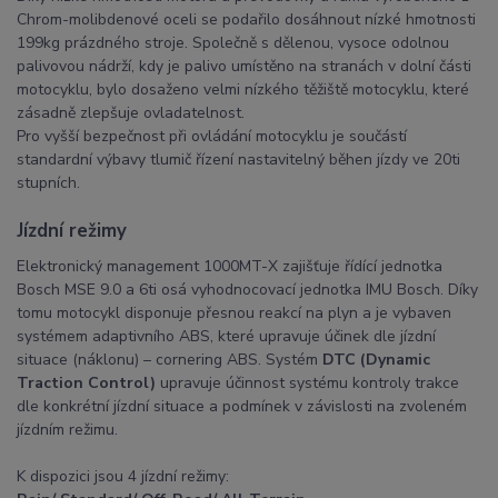
Chrom-molibdenové oceli se podařilo dosáhnout nízké hmotnosti
199kg prázdného stroje. Společně s dělenou, vysoce odolnou
palivovou nádrží, kdy je palivo umístěno na stranách v dolní části
motocyklu, bylo dosaženo velmi nízkého těžiště motocyklu, které
zásadně zlepšuje ovladatelnost.
Pro vyšší bezpečnost při ovládání motocyklu je součástí
standardní výbavy tlumič řízení nastavitelný běhen jízdy ve 20ti
stupních.
Jízdní režimy
Elektronický management 1000MT-X zajišťuje řídící jednotka
Bosch MSE 9.0 a 6ti osá vyhodnocovací jednotka IMU Bosch. Díky
tomu motocykl disponuje přesnou reakcí na plyn a je vybaven
systémem adaptivního ABS, které upravuje účinek dle jízdní
situace (náklonu) – cornering ABS. Systém
DTC (Dynamic
Traction Control)
upravuje účinnost systému kontroly trakce
dle konkrétní jízdní situace a podmínek v závislosti na zvoleném
jízdním režimu.
K dispozici jsou 4 jízdní režimy: