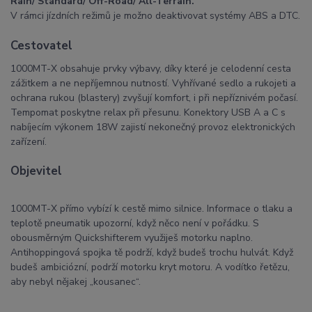
Rain/ Standard/ Off-Road/ All-Terrain.
V rámci jízdních režimů je možno deaktivovat systémy ABS a DTC.
Cestovatel
1000MT-X obsahuje prvky výbavy, díky které je celodenní cesta
zážitkem a ne nepříjemnou nutností. Vyhřívané sedlo a rukojeti a
ochrana rukou (blastery) zvyšují komfort, i při nepříznivém počasí.
Tempomat poskytne relax při přesunu. Konektory USB A a C s
nabíjecím výkonem 18W zajistí nekonečný provoz elektronických
zařízení.
Objevitel
1000MT-X přímo vybízí k cestě mimo silnice. Informace o tlaku a
teplotě pneumatik upozorní, když něco není v pořádku. S
obousměrným Quickshifterem využiješ motorku naplno.
Antihoppingová spojka tě podrží, když budeš trochu hulvát. Když
budeš ambiciózní, podrží motorku kryt motoru. A vodítko řetězu,
aby nebyl nějakej „kousanec“.