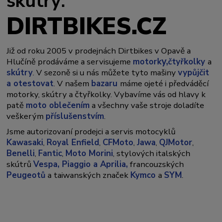
skútry:
DIRTBIKES.CZ
Již od roku 2005 v prodejnách Dirtbikes v Opavě a
y,
Hlučíně prodáváme a servisujeme
motork
čtyřkolky
a
skútry
. V sezoně si u nás můžete tyto mašiny
vypůjčit
a otestovat
. V našem
bazaru
máme ojeté i předváděcí
motorky, skútry a čtyřkolky. Vybavíme vás od hlavy k
patě
moto oblečením
a všechny vaše stroje doladíte
veškerým
příslušenstvím
.
Jsme autorizovaní prodejci a servis motocyklů
Kawasaki
,
Royal Enfield
,
CFMoto
,
Jawa
,
QJMotor
,
Benelli
,
Fantic
,
Moto Morini
, stylových italských
skútrů
Vespa,
Piaggio a Aprilia,
francouzských
Peugeotů
a taiwanských značek
Kymco
a
SYM
.