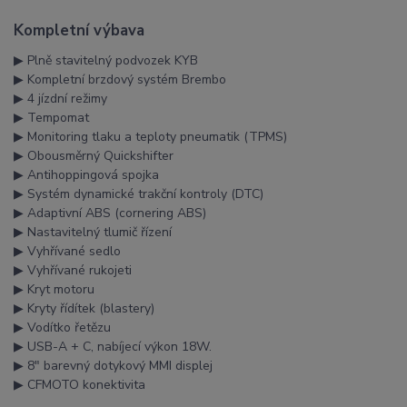
Kompletní výbava
▶︎ Plně stavitelný podvozek KYB
▶︎ Kompletní brzdový systém Brembo
▶︎ 4 jízdní režimy
▶︎ Tempomat
▶︎ Monitoring tlaku a teploty pneumatik (TPMS)
▶︎ Obousměrný Quickshifter
▶︎ Antihoppingová spojka
▶︎ Systém dynamické trakční kontroly (DTC)
▶︎ Adaptivní ABS (cornering ABS)
▶︎ Nastavitelný tlumič řízení
▶︎ Vyhřívané sedlo
▶︎ Vyhřívané rukojeti
▶︎ Kryt motoru
▶︎ Kryty řídítek (blastery)
▶︎ Vodítko řetězu
▶︎ USB-A + C, nabíjecí výkon 18W.
▶︎ 8″ barevný dotykový MMI displej
▶︎ CFMOTO konektivita