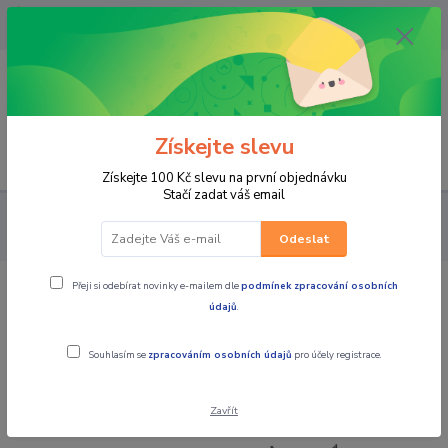
OPAVA 733537099/HLUČÍN
734541648/OLOMOUC 734593593
0
0,00 CZK
Získejte slevu
Menu
Získejte 100 Kč slevu na první objednávku
Stačí zadat váš email
MOTOCYKLY
PŮJČOVNA MOTO
CFMOTO 1000MT-X
TOURING Aerolite Grey půjčovna Opava
Odeslat
Přeji si odebírat novinky e-mailem dle
podmínek zpracování osobních
CFMOTO 1000MT-X TOURING Aerolite
údajů
.
Grey půjčovna Opava
Souhlasím se
zpracováním osobních údajů
pro účely registrace.
Novinka
Zavřít