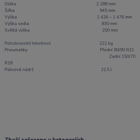
Délka
2 288 mm
Šířka
945 mm
Výška
1 426 – 1 476 mm
Výška sedla
830 mm
Světlá výška
200 mm
Pohotovostní hmotnost
222 kg
Pneumatiky
Přední 90/90 R21
Zadní 150/70
R18
Palivová nádrž
22,5 l
Zboží zařazeno v kategoriích