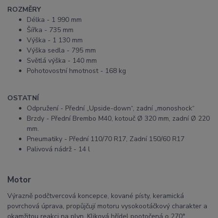
ROZMĚRY
Délka -
1 990 mm
Šířka -
735 mm
Výška -
1 130 mm
Výška sedla -
795 mm
Světlá výška -
140 mm
Pohotovostní hmotnost -
168 kg
OSTATNÍ
Odpružení -
Přední „Upside-down“, zadní „monoshock“
Brzdy -
Přední Brembo M40, kotouč Ø 320 mm, zadní Ø 220
mm.
Pneumatiky -
Přední 110/70 R17, Zadní 150/60 R17
Palivová nádrž -
14 l
Motor
Výrazně podčtvercová koncepce, kované písty, keramická
povrchová úprava, propůjčují motoru vysokootáčkový charakter a
okamžitou reakci na plyn. Kliková hřídel pootočená o 270°