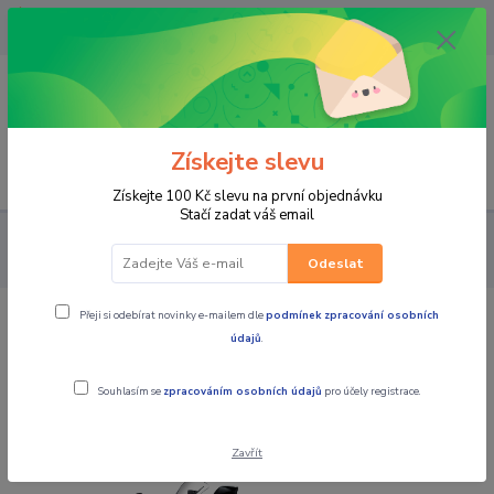
OPAVA 733537099/HLUČÍN
734541648/OLOMOUC 734593593
0
0,00 CZK
Získejte slevu
Menu
Získejte 100 Kč slevu na první objednávku
Stačí zadat váš email
MOTOCYKLY
CFMOTO
Sport
CFMOTO 450SR Zircon
Black E5+
Odeslat
Přeji si odebírat novinky e-mailem dle
podmínek zpracování osobních
CFMOTO 450SR Zircon Black E5+
údajů
.
Akce
TOP produkt
Souhlasím se
zpracováním osobních údajů
pro účely registrace.
Zavřít