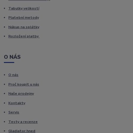
Tabulky velikostí
Platební metody
Nákup na splátky
Rozložení platby
O NÁS
O nás
Proč koupit u nás
Naše prodejny
Kontakty
Servis
Testy a recenze
Gladiator hned