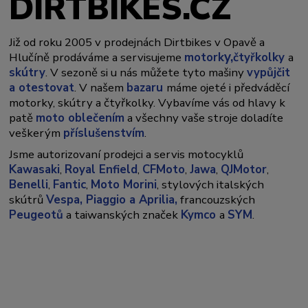
DIRTBIKES.CZ
Již od roku 2005 v prodejnách Dirtbikes v Opavě a
y,
Hlučíně prodáváme a servisujeme
motork
čtyřkolky
a
skútry
. V sezoně si u nás můžete tyto mašiny
vypůjčit
a otestovat
. V našem
bazaru
máme ojeté i předváděcí
motorky, skútry a čtyřkolky. Vybavíme vás od hlavy k
patě
moto oblečením
a všechny vaše stroje doladíte
veškerým
příslušenstvím
.
Jsme autorizovaní prodejci a servis motocyklů
Kawasaki
,
Royal Enfield
,
CFMoto
,
Jawa
,
QJMotor
,
Benelli
,
Fantic
,
Moto Morini
, stylových italských
skútrů
Vespa,
Piaggio a Aprilia,
francouzských
Peugeotů
a taiwanských značek
Kymco
a
SYM
.