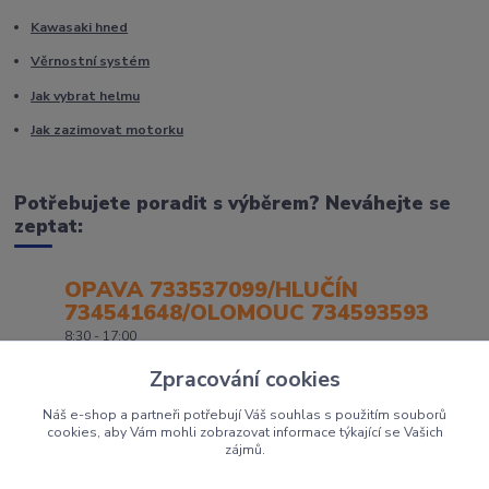
Kawasaki hned
Věrnostní systém
Jak vybrat helmu
Jak zazimovat motorku
Potřebujete poradit s výběrem? Neváhejte se
zeptat:
OPAVA 733537099/HLUČÍN
734541648/OLOMOUC 734593593
8:30 - 17:00
Zpracování cookies
Náš e-shop a partneři potřebují Váš souhlas s použitím souborů
cookies, aby Vám mohli zobrazovat informace týkající se Vašich
zájmů.