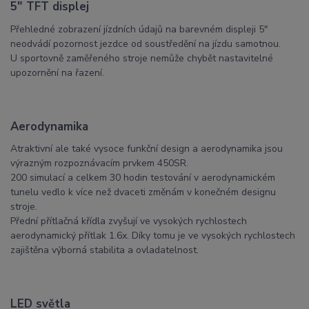
5″ TFT displej
Přehledné zobrazení jízdních údajů na barevném displeji 5″
neodvádí pozornost jezdce od soustředění na jízdu samotnou.
U sportovně zaměřeného stroje nemůže chybět nastavitelné
upozornění na řazení.
Aerodynamika
Atraktivní ale také vysoce funkční design a aerodynamika jsou
výrazným rozpoznávacím prvkem 450SR.
200 simulací a celkem 30 hodin testování v aerodynamickém
tunelu vedlo k více než dvaceti změnám v konečném designu
stroje.
Přední přítlačná křídla zvyšují ve vysokých rychlostech
aerodynamický přítlak 1.6x. Díky tomu je ve vysokých rychlostech
zajištěna výborná stabilita a ovladatelnost.
LED světla