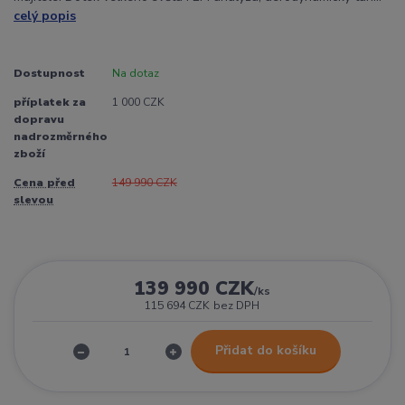
celý popis
Dostupnost
Na dotaz
příplatek za
1 000 CZK
dopravu
nadrozměrného
zboží
Cena před
149 990 CZK
slevou
139 990 CZK
/
ks
115 694 CZK
bez DPH
Přidat do košíku