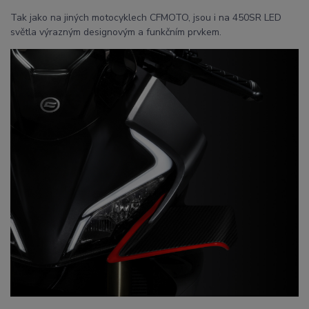
Tak jako na jiných motocyklech CFMOTO, jsou i na 450SR LED
světla výrazným designovým a funkčním prvkem.