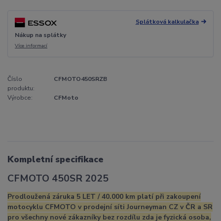
Splátková kalkulačka
Nákup na splátky
Více informací
Číslo
CFMOTO450SRZB
produktu:
Výrobce:
CFMoto
Kompletní specifikace
CFMOTO 450SR 2025
Prodloužená záruka 5 LET / 40.000 km platí při zakoupení
motocyklu CFMOTO v prodejní síti Journeyman CZ v ČR a SR
pro všechny nové zákazníky bez rozdílu zda je fyzická osoba,