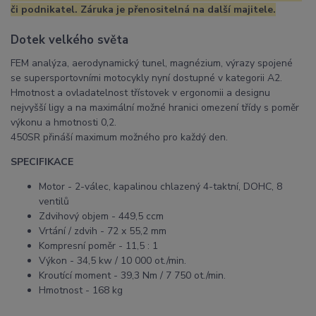
či podnikatel. Záruka je přenositelná na další majitele.
Dotek velkého světa
FEM analýza, aerodynamický tunel, magnézium, výrazy spojené
se supersportovními motocykly nyní dostupné v kategorii A2.
Hmotnost a ovladatelnost třístovek v ergonomii a designu
nejvyšší ligy a na maximální možné hranici omezení třídy s poměr
výkonu a hmotnosti 0,2.
450SR přináší maximum možného pro každý den.
SPECIFIKACE
Motor -
2-válec, kapalinou chlazený 4-taktní, DOHC, 8
ventilů
Zdvihový objem -
449,5 ccm
Vrtání / zdvih -
72 x 55,2 mm
Kompresní poměr -
11,5 : 1
Výkon -
34,5 kw / 10 000 ot./min.
Kroutící moment -
39,3 Nm / 7 750 ot./min.
Hmotnost -
168 kg