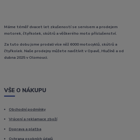
Máme téměř dvacet let zkušeností se servisem a prodejem
motorek, čtyřkolek, skútrů a věškerého moto příslušenství.
Za tuto dobu jsme prodali více něž 6000 motocyklů, skútrů a
čtyřkolek. Naše prodejny můžete navštívit v Opavě, Hlučíně a od
dubna 2025 v Olomouci.
VŠE O NÁKUPU
Obchodní podmínky
Vrácení a reklamace zboží
Doprava a platba
Ochrana osobních údajů