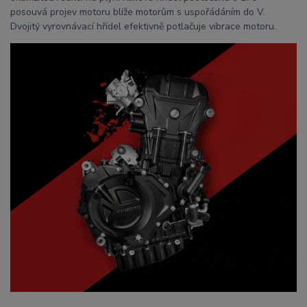
posouvá projev motoru blíže motorům s uspořádáním do V.
Dvojitý vyrovnávací hřídel efektivně potlačuje vibrace motoru.