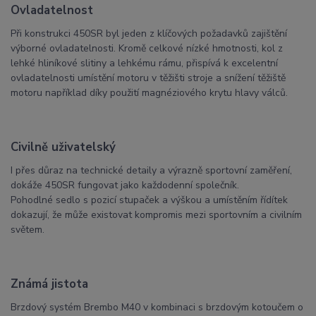
Ovladatelnost
Při konstrukci 450SR byl jeden z klíčových požadavků zajištění
výborné ovladatelnosti. Kromě celkové nízké hmotnosti, kol z
lehké hliníkové slitiny a lehkému rámu, přispívá k excelentní
ovladatelnosti umístění motoru v těžišti stroje a snížení těžiště
motoru například díky použití magnéziového krytu hlavy válců.
Civilně uživatelský
I přes důraz na technické detaily a výrazně sportovní zaměření,
dokáže 450SR fungovat jako každodenní společník.
Pohodlné sedlo s pozicí stupaček a výškou a umístěním řídítek
dokazují, že může existovat kompromis mezi sportovním a civilním
světem.
Známá jistota
Brzdový systém Brembo M40 v kombinaci s brzdovým kotoučem o