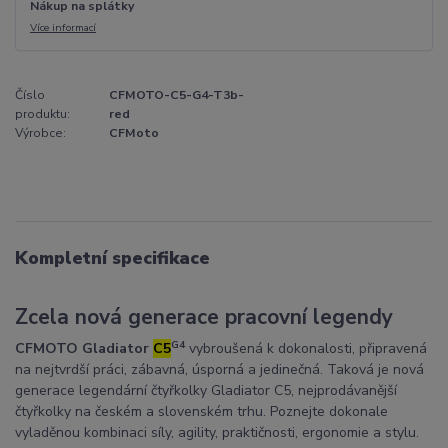
Nákup na splátky
Více informací
Číslo
CFMOTO-C5-G4-T3b-
produktu:
red
Výrobce:
CFMoto
Kompletní specifikace
Zcela nová generace pracovní legendy
G4
CFMOTO
Gladiator
C5
vybroušená k dokonalosti, připravená
na nejtvrdší práci, zábavná, úsporná a jedinečná. Taková je nová
generace legendární čtyřkolky Gladiator C5, nejprodávanější
čtyřkolky na českém a slovenském trhu. Poznejte dokonale
vyladěnou kombinaci síly, agility, praktičnosti, ergonomie a stylu.