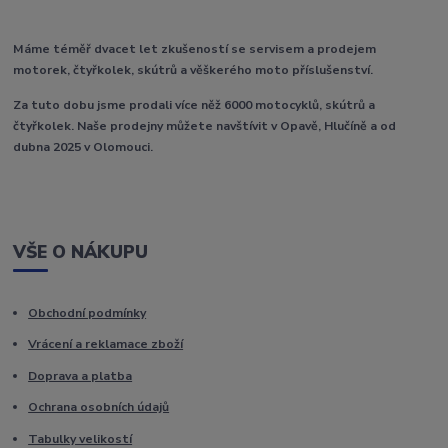
Máme téměř dvacet let zkušeností se servisem a prodejem
motorek, čtyřkolek, skútrů a věškerého moto příslušenství.
Za tuto dobu jsme prodali více něž 6000 motocyklů, skútrů a
čtyřkolek. Naše prodejny můžete navštívit v Opavě, Hlučíně a od
dubna 2025 v Olomouci.
VŠE O NÁKUPU
Obchodní podmínky
Vrácení a reklamace zboží
Doprava a platba
Ochrana osobních údajů
Tabulky velikostí