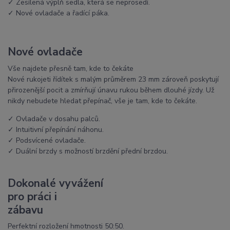
✓ Zesílená výplň sedla, která se neprosedí.
✓ Nové ovladače a řadící páka.
Nové ovladače
Vše najdete přesně tam, kde to čekáte
Nové rukojeti řídítek s malým průměrem 23 mm zároveň poskytují
přirozenější pocit a zmírňují únavu rukou během dlouhé jízdy. Už
nikdy nebudete hledat přepínač, vše je tam, kde to čekáte.
✓ Ovladače v dosahu palců.
✓ Intuitivní přepínání náhonu.
✓ Podsvícené ovladače.
✓ Duální brzdy s možností brzdění přední brzdou.
Dokonalé vyvážení
pro práci i
zábavu
Perfektní rozložení hmotnosti 50:50.