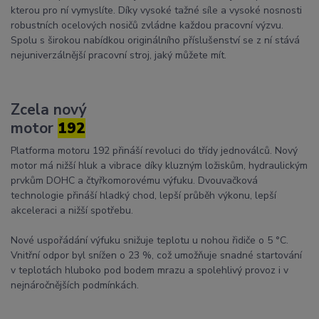
kterou pro ní vymyslíte. Díky vysoké tažné síle a vysoké nosnosti
robustních ocelových nosičů zvládne každou pracovní výzvu.
Spolu s širokou nabídkou originálního příslušenství se z ní stává
nejuniverzálnější pracovní stroj, jaký můžete mít.
Zcela nový
motor
192
Platforma motoru 192 přináší revoluci do třídy jednoválců. Nový
motor má nižší hluk a vibrace díky kluzným ložiskům, hydraulickým
prvkům DOHC a čtyřkomorovému výfuku. Dvouvačková
technologie přináší hladký chod, lepší průběh výkonu, lepší
akceleraci a nižší spotřebu.
Nové uspořádání výfuku snižuje teplotu u nohou řidiče o 5 °C.
Vnitřní odpor byl snížen o 23 %, což umožňuje snadné startování
v teplotách hluboko pod bodem mrazu a spolehlivý provoz i v
nejnáročnějších podmínkách.