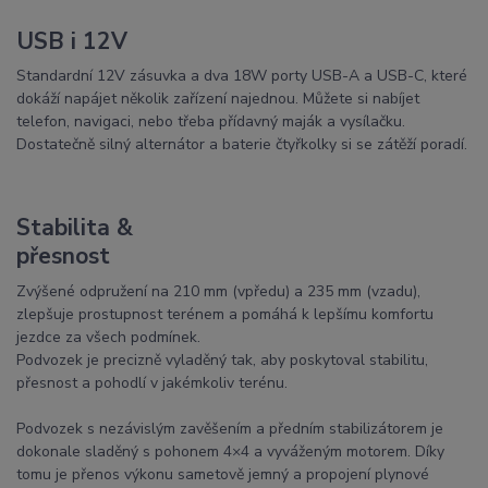
USB i 12V
Standardní 12V zásuvka a dva 18W porty USB-A a USB-C, které
dokáží napájet několik zařízení najednou. Můžete si nabíjet
telefon, navigaci, nebo třeba přídavný maják a vysílačku.
Dostatečně silný alternátor a baterie čtyřkolky si se zátěží poradí.
Stabilita &
přesnost
Zvýšené odpružení na 210 mm (vpředu) a 235 mm (vzadu),
zlepšuje prostupnost terénem a pomáhá k lepšímu komfortu
jezdce za všech podmínek.
Podvozek je precizně vyladěný tak, aby poskytoval stabilitu,
přesnost a pohodlí v jakémkoliv terénu.
Podvozek s nezávislým zavěšením a předním stabilizátorem je
dokonale sladěný s pohonem 4×4 a vyváženým motorem. Díky
tomu je přenos výkonu sametově jemný a propojení plynové