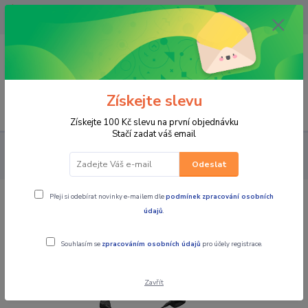
OPAVA 733537099/HLUČÍN
734541648/OLOMOUC 734593593
0
0,00 CZK
Získejte slevu
Menu
Získejte 100 Kč slevu na první objednávku
Stačí zadat váš email
ČTYŘKOLKY (ATV) UTV
čtyřkolky CFMOTO
C5 G4/ C4 G4 /
X520 / X450
CFMOTO Gladiator C5 G4 (X520) T3b Rocket Red
Odeslat
Přeji si odebírat novinky e-mailem dle
podmínek zpracování osobních
CFMOTO Gladiator C5 G4 (X520) T3b
údajů
.
Rocket Red
Souhlasím se
zpracováním osobních údajů
pro účely registrace.
Novinka
Zavřít