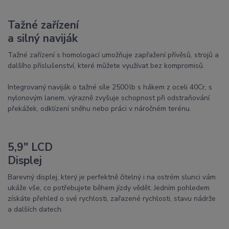
Tažné zařízení
a silný naviják
Tažné zařízení s homologací umožňuje zapřažení přívěsů, strojů a
dalšího příslušenství, které můžete využívat bez kompromisů.
Integrovaný naviják o tažné síle 2500 lb s hákem z oceli 40Cr, s
nylonovým lanem, výrazně zvyšuje schopnost při odstraňování
překážek, odklízení sněhu nebo práci v náročném terénu.
5,9″ LCD
Displej
Barevný displej, který je perfektně čitelný i na ostrém slunci vám
ukáže vše, co potřebujete během jízdy vědět. Jedním pohledem
získáte přehled o své rychlosti, zařazené rychlosti, stavu nádrže
a dalších datech.