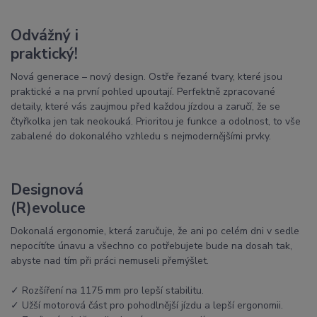
Odvážný i
praktický!
Nová generace – nový design. Ostře řezané tvary, které jsou
praktické a na první pohled upoutají. Perfektně zpracované
detaily, které vás zaujmou před každou jízdou a zaručí, že se
čtyřkolka jen tak neokouká. Prioritou je funkce a odolnost, to vše
zabalené do dokonalého vzhledu s nejmodernějšími prvky.
Designová
(R)evoluce
Dokonalá ergonomie, která zaručuje, že ani po celém dni v sedle
nepocítíte únavu a všechno co potřebujete bude na dosah tak,
abyste nad tím při práci nemuseli přemýšlet.
✓ Rozšíření na 1175 mm pro lepší stabilitu.
✓ Užší motorová část pro pohodlnější jízdu a lepší ergonomii.