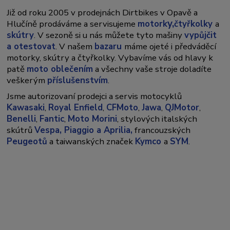
Již od roku 2005 v prodejnách Dirtbikes v Opavě a
y,
Hlučíně prodáváme a servisujeme
motork
čtyřkolky
a
skútry
. V sezoně si u nás můžete tyto mašiny
vypůjčit
a otestovat
. V našem
bazaru
máme ojeté i předváděcí
motorky, skútry a čtyřkolky. Vybavíme vás od hlavy k
patě
moto oblečením
a všechny vaše stroje doladíte
veškerým
příslušenstvím
.
Jsme autorizovaní prodejci a servis motocyklů
Kawasaki
,
Royal Enfield
,
CFMoto
,
Jawa
,
QJMotor
,
Benelli
,
Fantic
,
Moto Morini
, stylových italských
skútrů
Vespa,
Piaggio a Aprilia,
francouzských
Peugeotů
a taiwanských značek
Kymco
a
SYM
.