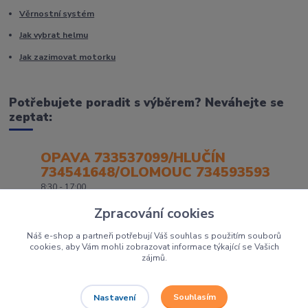
Věrnostní systém
Jak vybrat helmu
Jak zazimovat motorku
Potřebujete poradit s výběrem? Neváhejte se
zeptat:
OPAVA 733537099/HLUČÍN
734541648/OLOMOUC 734593593
8:30 - 17:00
Zpracování cookies
Náš e-shop a partneři potřebují Váš souhlas s použitím souborů
cookies, aby Vám mohli zobrazovat informace týkající se Vašich
zájmů.
Souhlasím
Nastavení