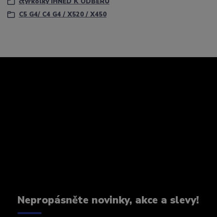
čtyřkolky IHNED K ODBĚRU
C5 G4/ C4 G4 / X520 / X450
Nepropásněte novinky, akce a slevy!