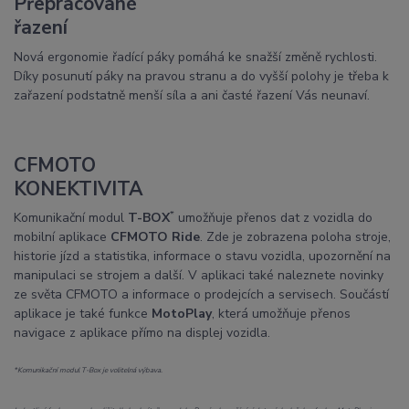
Přepracované
řazení
Nová ergonomie řadící páky pomáhá ke snažší změně rychlosti.
Díky posunutí páky na pravou stranu a do vyšší polohy je třeba k
zařazení podstatně menší síla a ani časté řazení Vás neunaví.
CFMOTO
KONEKTIVITA
*
Komunikační modul
T-BOX
umožňuje přenos dat z vozidla do
mobilní aplikace
CFMOTO Ride
. Zde je zobrazena poloha stroje,
historie jízd a statistika, informace o stavu vozidla, upozornění na
manipulaci se strojem a další. V aplikaci také naleznete novinky
ze světa CFMOTO a informace o prodejcích a servisech. Součástí
aplikace je také funkce
MotoPlay
, která umožňuje přenos
navigace z aplikace přímo na displej vozidla.
*Komunikační modul T-Box je volitelná výbava.