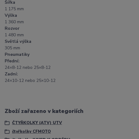
Šířka
1 175 mm
Výška
1 360 mm
Rozvor
1 480 mm
Světlá výška
305 mm
Pneumatiky
Přední:
24×8-12 nebo 25×8-12
Zadní:
24×10-12 nebo 25×10-12
Zboží zařazeno v kategoriích
ČTYŘKOLKY (ATV) UTV
čtyřkolky CFMOTO