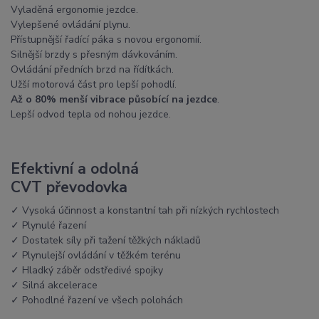
Vyladěná ergonomie jezdce.
Vylepšené ovládání plynu.
Přístupnější řadící páka s novou ergonomií.
Silnější brzdy s přesným dávkováním.
Ovládání předních brzd na řídítkách.
Užší motorová část pro lepší pohodlí.
Až o 80% menší vibrace působící na jezdce
.
Lepší odvod tepla od nohou jezdce.
Efektivní a odolná
CVT převodovka
✓ Vysoká účinnost a konstantní tah při nízkých rychlostech
✓ Plynulé řazení
✓ Dostatek síly při tažení těžkých nákladů
✓ Plynulejší ovládání v těžkém terénu
✓ Hladký záběr odstředivé spojky
✓ Silná akcelerace
✓ Pohodlné řazení ve všech polohách