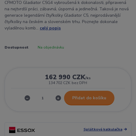
CFMOTO Gladiator C5G4 vybroušená k dokonalosti, připravená
na nejtvrdší práci, zábavná, úsporná a jedinečná. Taková je nová
generace legendární čtyřkolky Gladiator C5, nejprodávanější
čtyřkolky na českém a slovenském trhu. Poznejte dokonale
vyladěnou komb...
celý popis
Dostupnost
Na objednávku
162 990 CZK
/
ks
134 702 CZK
bez DPH
Přidat do košíku
Splátková kalkulačka