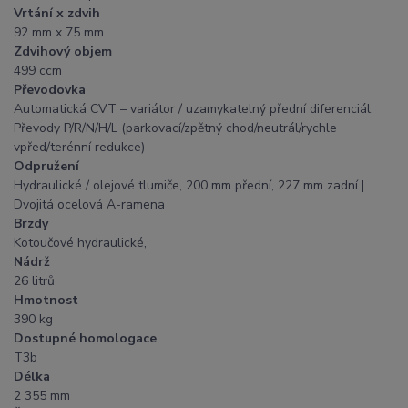
Vrtání x zdvih
92 mm x 75 mm
Zdvihový objem
499 ccm
Převodovka
Automatická CVT – variátor / uzamykatelný přední diferenciál.
Převody P/R/N/H/L (parkovací/zpětný chod/neutrál/rychle
vpřed/terénní redukce)
Odpružení
Hydraulické / olejové tlumiče, 200 mm přední, 227 mm zadní |
Dvojitá ocelová A-ramena
Brzdy
Kotoučové hydraulické,
Nádrž
26 litrů
Hmotnost
390 kg
Dostupné homologace
T3b
Délka
2 355 mm