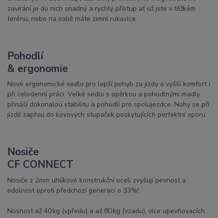
zavírání je do nich snadný a rychlý přístup ať už jste v těžkém
terénu, nebo na sobě máte zimní rukavice.
Pohodlí
& ergonomie
Nové ergonomické sedlo pro lepší pohyb za jízdy a vyšší komfort i
při celodenní práci. Velké sedlo s opěrkou a pohodlnými madly
přináší dokonalou stabilitu a pohodlí pro spolujezdce. Nohy se při
jízdě zapřou do kovových stupaček poskytujících perfektní oporu.
Nosiče
CF CONNECT
Nosiče z 2mm uhlíkové konstrukční oceli zvyšují pevnost a
odolnost oproti předchozí generaci o 33%!
Nosnost až 40 kg (vpředu) a až 80 kg (vzadu), více upevňovacích