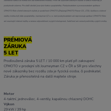
Jednotlivé funkce se mohou lišit dle konkrétního modelu. První rok využívání datových služeb a funkce MotoPlay je
poskytován zdarma. Pro další období jsou tyto funkce zpoplatněny. Poskytovatelem a provozovatelem aplikace
CFMOTO Ride včetně datových služeb je společnost CFMOTO (ZhejiangCFMOTO Power CO., LTD). Aplikace a datové
služby mohou být dále zpoplatněny. Journeyman CZ s.r.o. není poskytovatelem ani neprovozuje aplikaci CFMOTO Ride
ani související datové služby a nenese odpovědnost za jejich dostupnost, funkčnost ani cenové podmínky a jejich změny.
PRÉMIOVÁ
ZÁRUKA
5 LET
Prodloužená záruka 5 LET / 10 000 km platí při zakoupení
CFMOTO v prodejní síti Journeyman CZ v ČR a SR pro všechny
nové zákazníky bez rozdílu zda je fyzická osoba, či podnikatel.
Záruka je přenositelná na další majitele stroje.
Motor
4-taktní, jednoválec, 4-ventily, kapalinou chlazený DOHC
Výkon
29 kW / 39 hp