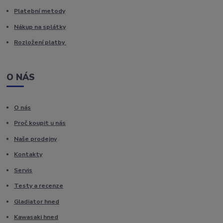
Platební metody
Nákup na splátky
Rozložení platby
O NÁS
O nás
Proč koupit u nás
Naše prodejny
Kontakty
Servis
Testy a recenze
Gladiator hned
Kawasaki hned