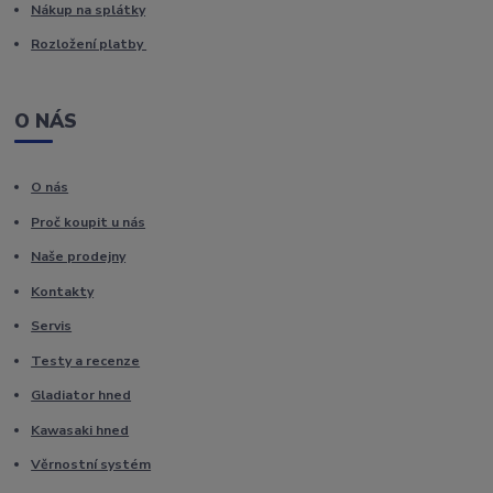
Nákup na splátky
Rozložení platby
O NÁS
O nás
Proč koupit u nás
Naše prodejny
Kontakty
Servis
Testy a recenze
Gladiator hned
Kawasaki hned
Věrnostní systém