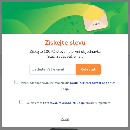
OPAVA 733537099/HLUČÍN
734541648/OLOMOUC 734593593
0
0,00 CZK
Získejte slevu
Menu
Získejte 100 Kč slevu na první objednávku
Stačí zadat váš email
ČTYŘKOLKY (ATV) UTV
UTV a SIDE BY SIDE
CFMOTO
Gladiator UTV U10 PRO HIGHLAND T1b - červená
Odeslat
Přeji si odebírat novinky e-mailem dle
podmínek zpracování osobních
CFMOTO Gladiator UTV U10 PRO
údajů
.
HIGHLAND T1b - červená
Souhlasím se
zpracováním osobních údajů
pro účely registrace.
Novinka
Zavřít