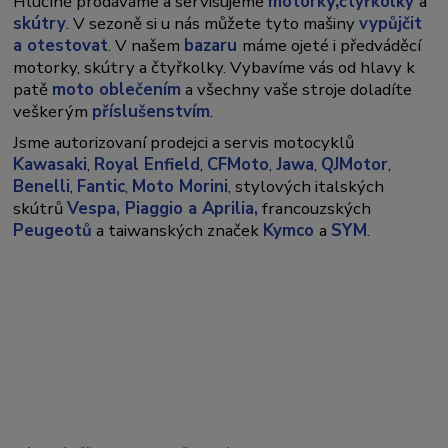
y,
Hlučíně prodáváme a servisujeme
motork
čtyřkolky
a
skútry
. V sezoně si u nás můžete tyto mašiny
vypůjčit
a otestovat
. V našem
bazaru
máme ojeté i předváděcí
motorky, skútry a čtyřkolky. Vybavíme vás od hlavy k
patě
moto oblečením
a všechny vaše stroje doladíte
veškerým
příslušenstvím
.
Jsme autorizovaní prodejci a servis motocyklů
Kawasaki
,
Royal Enfield
,
CFMoto
,
Jawa
,
QJMotor
,
Benelli
,
Fantic
,
Moto Morini
, stylových italských
skútrů
Vespa,
Piaggio a Aprilia,
francouzských
Peugeotů
a taiwanských značek
Kymco
a
SYM
.