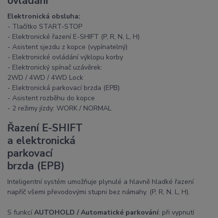
ovládání
Elektronická obsluha:
- Tlačítko START-STOP
- Elektronické řazení E-SHIFT (P, R, N, L, H)
- Asistent sjezdu z kopce (vypínatelný)
- Elektronické ovládání výklopu korby
- Elektronický spínač uzávěrek:
2WD / 4WD / 4WD Lock
- Elektronická parkovací brzda (EPB)
- Asistent rozběhu do kopce
- 2 režimy jízdy: WORK / NORMAL
Řazení E-SHIFT
a elektronická
parkovací
brzda (EPB)
Inteligentní systém umožňuje plynulé a hlavně hladké řazení
napříč všemi převodovými stupni bez námahy. (P, R, N, L, H).
S funkcí
AUTOHOLD / Automatické parkování
: při vypnutí