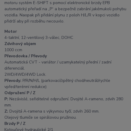
motoru systém E-SHIFT s pomocí elektronické brzdy EPB
automatický přeřadí na „P“ a bezpečně zabrání jakémukoli pohybu
vozidla. Naopak při přidání plynu z poloh H/L/R v kopci vozidlo
přidrží aby při rozběhu necouvlo.
Motor
4-taktní, 12-ventilový 3-válec, DOHC
Zdvihový objem
1000 ccm
Převodovka / Převody
Automatická CVT - variátor / uzamykatelný přední / zadní
diferenciál.
2WD/4WD/4WD Lock.
Převody:
P/R/N/H/L (parkovací/zpětný chod/neutrál/rychle
vpřed/terénní redukce)
Odpružení P / Z
P:
Nezávislé, seřiditelné odpružení. Dvojité A-rameno, zdvih 280
mm.
Z:
Dvojitá A-ramena s výkyvnou tyčí, zdvih 260 mm.
Olejový tlumiče se spirálovou pružinou.
Brzdy P / Z
Kotoučové hydraulické 2/1