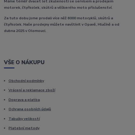
Máme téměř dvacet let zkušeností se servisem a prodejem
motorek, čtyřkolek, skútrů a věškerého moto příslušenství.
Za tuto dobu jsme prodali více něž 6000 motocyklů, skútrů a
čtyřkolek. Naše prodejny můžete navštívit v Opavě, Hlučíně a od
dubna 2025 v Olomouci.
VŠE O NÁKUPU
Obchodní podmínky
Vrácení a reklamace zboží
Doprava a platba
Ochrana osobních údajů
Tabulky velikostí
Platební metody