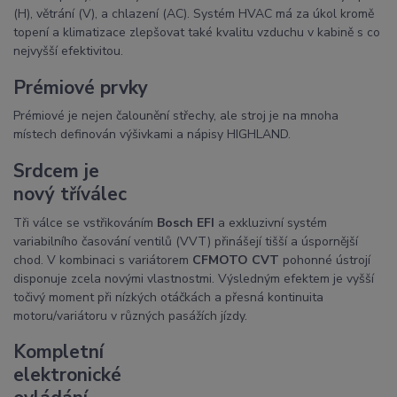
(H), větrání (V), a chlazení (AC). Systém HVAC má za úkol kromě
topení a klimatizace zlepšovat také kvalitu vzduchu v kabině s co
nejvyšší efektivitou.
Prémiové prvky
Prémiové je nejen čalounění střechy, ale stroj je na mnoha
místech definován výšivkami a nápisy HIGHLAND.
Srdcem je
nový tříválec
Tři válce se vstřikováním
Bosch EFI
a exkluzivní systém
variabilního časování ventilů (VVT) přinášejí tišší a úspornější
chod. V kombinaci s variátorem
CFMOTO CVT
pohonné ústrojí
disponuje zcela novými vlastnostmi. Výsledným efektem je vyšší
točivý moment při nízkých otáčkách a přesná kontinuita
motoru/variátoru v různých pasážích jízdy.
Kompletní
elektronické