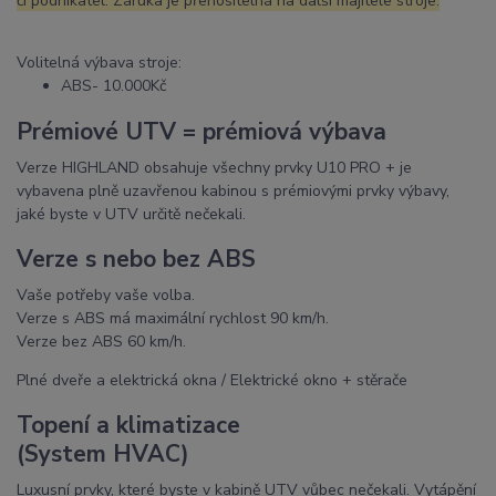
či podnikatel. Záruka je přenositelná na další majitele stroje.
Volitelná výbava stroje:
ABS- 10.000Kč
Prémiové UTV = prémiová výbava
Verze HIGHLAND obsahuje všechny prvky U10 PRO + je
vybavena plně uzavřenou kabinou s prémiovými prvky výbavy,
jaké byste v UTV určitě nečekali.
Verze s nebo bez ABS
Vaše potřeby vaše volba.
Verze s ABS má maximální rychlost 90 km/h.
Verze bez ABS 60 km/h.
Plné dveře a elektrická okna / Elektrické okno + stěrače
Topení a klimatizace
(System HVAC)
Luxusní prvky, které byste v kabině UTV vůbec nečekali. Vytápění