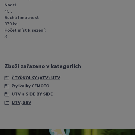
Nádrž
45 l
Suchá hmotnost
970 kg
Počet míst k sezení:
3
Zboží zařazeno v kategoriích
ČTYŘKOLKY (ATV) UTV
čtyřkolky CFMOTO
UTV a SIDE BY SIDE
UTV, SSV