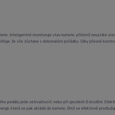
e. Inteligentně monitoruje stav baterie, přičemž neustále sle
išťuje, že vše zůstane v dokonalém pořádku. Díky přesné kontro
ho pedálu jede setrvačností, nebo při sjezdech či brzdění. Efekti
ergii, která se pak ukládá do baterie, čímž se efektivně prodlužu