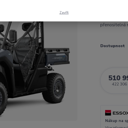
Prodloužená z
CFMOTO Gladia
Zavřít
nové zákazníky
přenositelná n
Dostupnost
510 9
422 306
Nákup na s
Více informací