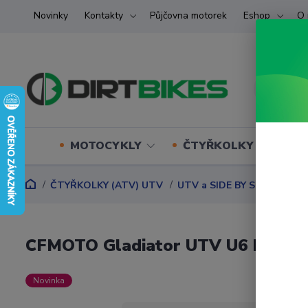
Novinky
Kontakty
Půjčovna motorek
Eshop
O 
MOTOCYKLY
ČTYŘKOLKY (ATV) U
ČTYŘKOLKY (ATV) UTV
UTV a SIDE BY SIDE
CFMO
CFMOTO Gladiator UTV U6 EV EU5
Novinka