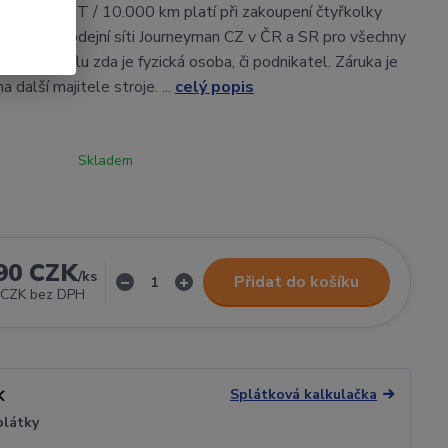
áruka 5 LET / 10.000 km platí při zakoupení čtyřkolky
tor v prodejní síti Journeyman CZ v ČR a SR pro všechny
 bez rozdílu zda je fyzická osoba, či podnikatel. Záruka je
a další majitele stroje. ...
celý popis
Skladem
90 CZK
/
ks
Přidat do košíku
 CZK
bez DPH
Splátková kalkulačka
plátky