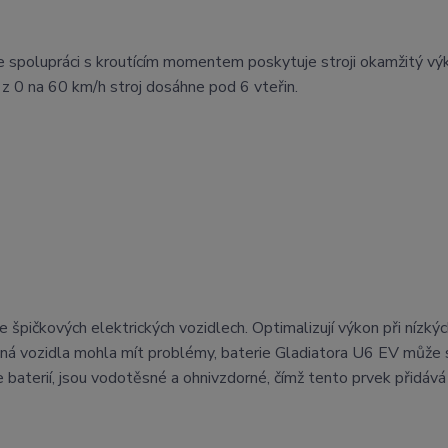
spolupráci s kroutícím momentem poskytuje stroji okamžitý vý
 z 0 na 60 km/h stroj dosáhne pod 6 vteřin.
 špičkových elektrických vozidlech. Optimalizují výkon při nízký
 jiná vozidla mohla mít problémy, baterie Gladiatora U6 EV může 
 baterií, jsou vodotěsné a ohnivzdorné, čímž tento prvek přidává