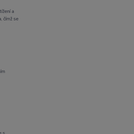
ížení a
, čímž se
ním
e s