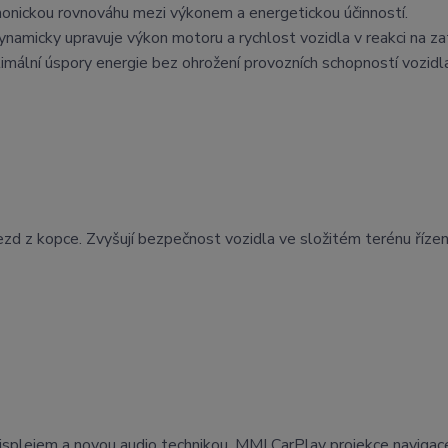
monickou rovnováhu mezi výkonem a energetickou účinností.
ynamicky upravuje výkon motoru a rychlost vozidla v reakci na zat
imální úspory energie bez ohrožení provozních schopností vozidla
ezd z kopce. Zvyšují bezpečnost vozidla ve složitém terénu říze
isplejem a novou audio technikou. MMI CarPlay projekce navigac