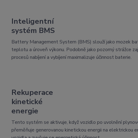
Inteligentní
systém BMS
Battery Management System (BMS) slouží jako mozek bateri
teplotu a úroveň výkonu. Podobně jako pozorný strážce zaj
procesů nabíjení a vybíjení maximalizuje účinnost baterie.
Rekuperace
kinetické
energie
Tento systém se aktivuje, když vozidlo po uvolnění plynové
přeměňuje generovanou kinetickou energii na elektrickou en
vozidla a zvyšuje se energetická účinnost.