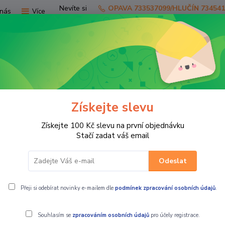
Nevíte si
OPAVA 733537099/HLUČÍN 73454
nás
Více
rady?
Zavolejte.
Hledat
Získejte slevu
TV
SKÚTRY
PRO JEZDCE
PRO STR
Získejte 100 Kč slevu na první objednávku
TO Gladiator UTV U6 EV EU5 šedá
Stačí zadat váš email
Odeslat
 šedá
Přeji si odebírat novinky e-mailem dle
podmínek zpracování osobních údajů
.
Souhlasím se
zpracováním osobních údajů
pro účely registrace.
CFMOTO Gla