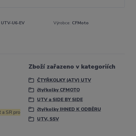
UTV-U6-EV
Výrobce:
CFMoto
Zboží zařazeno v kategoriích
ČTYŘKOLKY (ATV) UTV
čtyřkolky CFMOTO
UTV a SIDE BY SIDE
čtyřkolky IHNED K ODBĚRU
R a SR pro
UTV, SSV