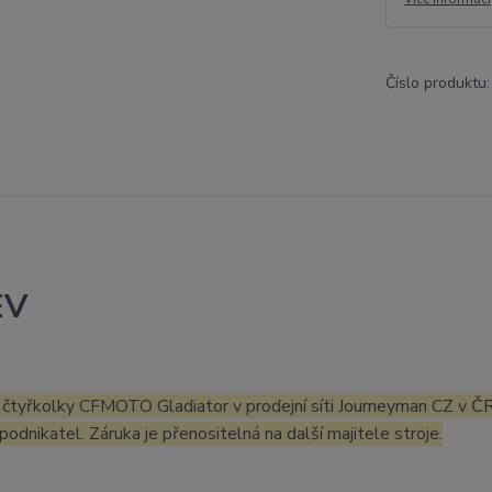
Číslo produktu:
EV
 čtyřkolky CFMOTO Gladiator v prodejní síti Journeyman CZ v Č
podnikatel. Záruka je přenositelná na další majitele stroje.