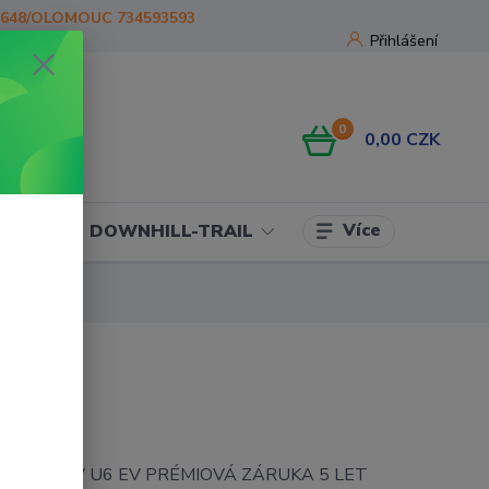
1648/OLOMOUC 734593593
Přihlášení
0
0,00 CZK
Více
OJE
DOWNHILL-TRAIL
diator UTV U6 EV PRÉMIOVÁ ZÁRUKA 5 LET