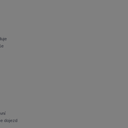
duje
le
vní
je dojezd