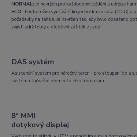
NORMAL:
Je navržen pro každodenní ježdění a udržuje har
ECO:
Tento režim využívá řídicí jednotku vozidla (MCU) a d
požadavky na tahání. Je navržen tak, aby bylo dosaženo opt
zajistí udržitelný a efektivní zážitek z jízdy.
DAS systém
Asistenční systém pro náročný terén - pro stoupání do a sj
systému točivého momentu elektromotoru.
8“ MMI
dotykový displej
Vychutnejte si jízdu v UTV s pohodlím auta s dotykovým d