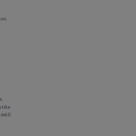
kon,
ch
stále
 další