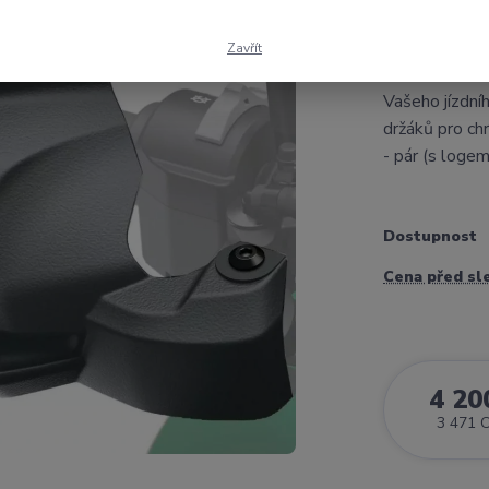
Chrániče ruk
Zavřít
chrániče rukou
Vašeho jízdní
držáků pro c
- pár (s loge
Dostupnost
Cena před sl
4 20
3 471 