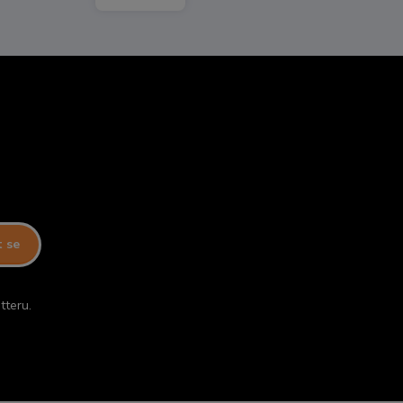
t se
tteru.