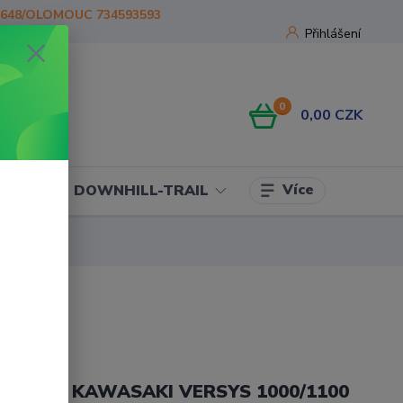
1648/OLOMOUC 734593593
Přihlášení
0
0,00 CZK
Více
OJE
DOWNHILL-TRAIL
 rukojetí KAWASAKI VERSYS 1000/1100