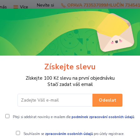
Nevíte si
OPAVA 733537099/HLUČÍN 73454
nás
Více
rady?
Zavolejte.
Hledat
Získejte slevu
TV
SKÚTRY
PRO JEZDCE
PRO STR
Získejte 100 Kč slevu na první objednávku
ODELU
Chrániče rukojetí KAWASAKI VERSYS 1000/1100
Stačí zadat váš email
Odeslat
SYS 1000/1100
Přeji si odebírat novinky e-mailem dle
podmínek zpracování osobních údajů
.
Souhlasím se
zpracováním osobních údajů
pro účely registrace.
Chrániče