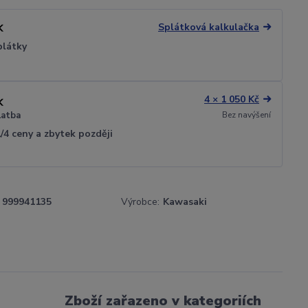
Splátková kalkulačka
plátky
4 × 1 050 Kč
Bez navýšení
latba
1/4 ceny a zbytek později
999941135
Výrobce:
Kawasaki
Zboží zařazeno v kategoriích