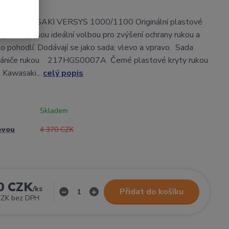
ojetí KAWASAKI VERSYS 1000/1100 Originální plastové
 (blástry) jsou ideální volbou pro zvýšení ochrany rukou a
ho pohodlí. Dodávají se jako sada; vlevo a vpravo. Sada
hrániče rukou 217HGS0007A Černé plastové kryty rukou
m Kawasaki...
celý popis
Skladem
evou
4 370 CZK
0 CZK
/
ks
Přidat do košíku
CZK
bez DPH