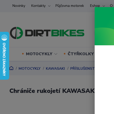
Novinky
Kontakty
Půjčovna motorek
Eshop
O 
MOTOCYKLY
ČTYŘKOLKY (ATV) U
MOTOCYKLY
KAWASAKI
PŘÍSLUŠENSTVÍ DLE M
Chrániče rukojetí KAWASAKI VER