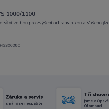
YS 1000/1100
 ideální volbou pro zvýšení ochrany rukou a Vašeho jíz
217HGS0008C
Tři show
Záruka a servis
jsme v Opavě,
s námi se nespálíte
Olomouci